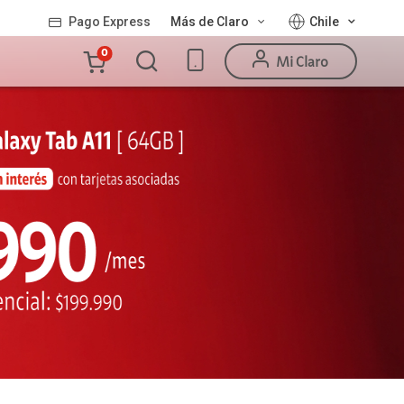
Pago Express
Más de Claro
Chile
Carro
0
Mi Claro
de
la
compra