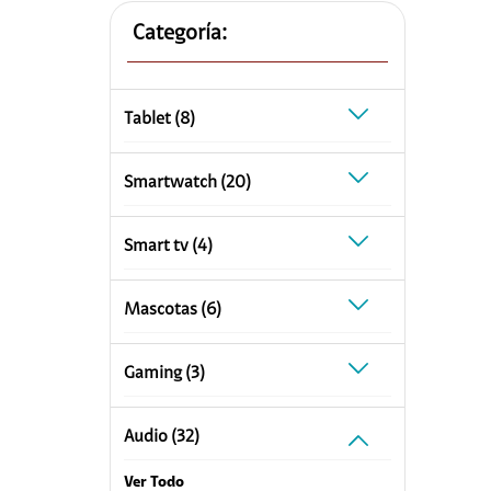
Planes Individuales
Categoría:
Planes Multilínea
Plan Internet
Prepago a Plan
Internet + Tele
Internet Sport
Servicios Hogar
tablet (8)
Internet + Tele
Internet Hogar
Plataformas d
smartwatch (20)
Doble Pack
Televisión
Triple Pack
Telefonía
smart tv (4)
Tecnología
Equipos
mascotas (6)
Audífonos
Equipo+ Plan
Accesorios para tu c
Renovación
gaming (3)
Gaming
Claro Up
Smartwatch
Samsung
audio (32)
Apple
Paga tu compra
Xiaomi
Ver Todo