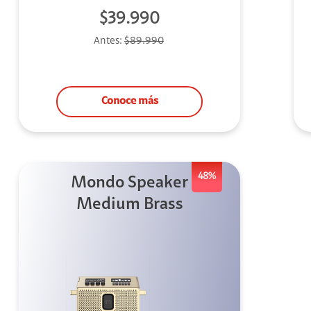
$39.990
uipo
Antes:
$89.990
ento
ium
Conoce más
alor Agregado
48%
Mondo Speaker
Medium Brass