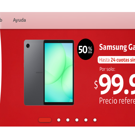
os
b
Ayuda
viles
uales
ales
ulto mayor
o
s
gar