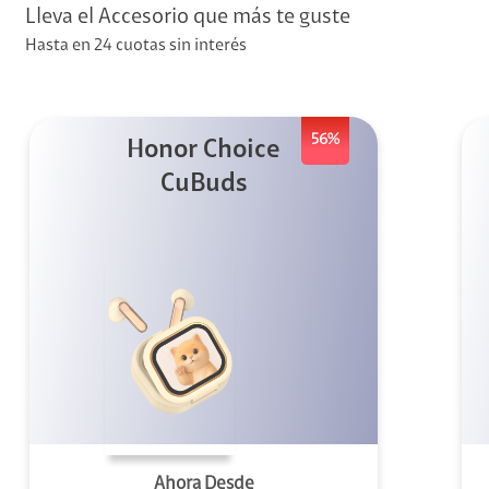
Lleva el Accesorio que más te guste
Hasta en 24 cuotas sin interés
visión
visión + Telefonía
56%
Honor Choice
e streaming
CuBuds
elular
Ahora Desde