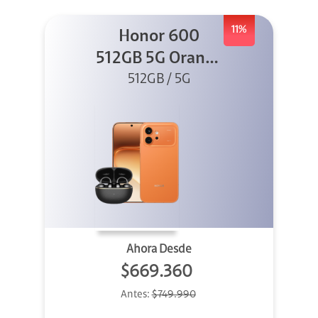
11%
Honor 600
512GB 5G Orange
512GB / 5G
+ Clip 2
Ahora Desde
$669.360
Antes:
$749.990