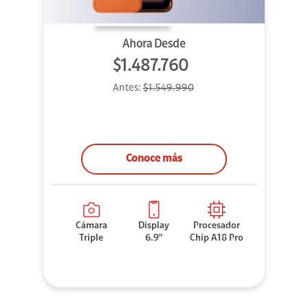
Ahora Desde
$1.487.760
Antes:
$1.549.990
Conoce más
Cámara
Display
Procesador
Triple
6.9"
Chip A18 Pro