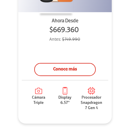
Ahora Desde
$669.360
Antes:
$749.990
Conoce más
Cámara
Display
Procesador
Triple
6.57''
Snapdragon
7 Gen 4