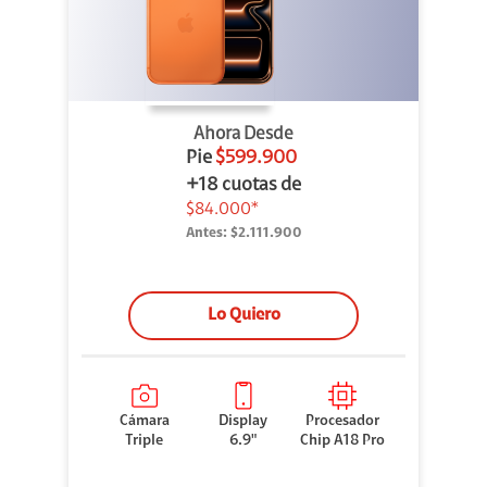
Ahora Desde
Pie
$599.900
+18 cuotas de
$84.000*
Antes:
$2.111.900
Lo Quiero
Cámara
Display
Procesador
Triple
6.9"
Chip A18 Pro