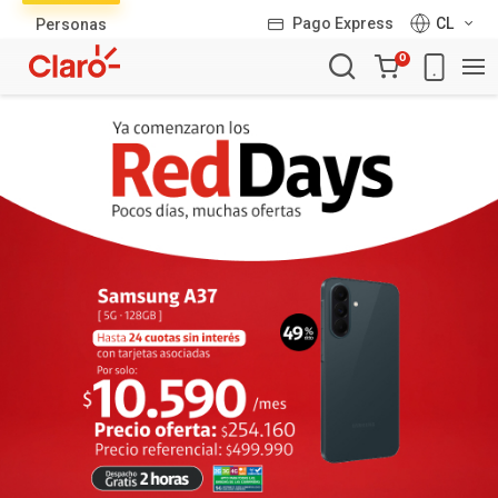
Lista
Pago Express
CL
Personas
de
Carro
productos
0
de
la
compra