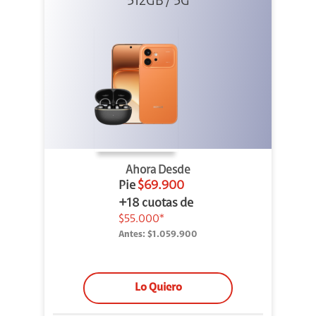
512GB / 5G
+ Clip 2
Ahora Desde
Pie
$69.900
+18 cuotas de
$55.000*
Antes:
$1.059.900
Lo Quiero