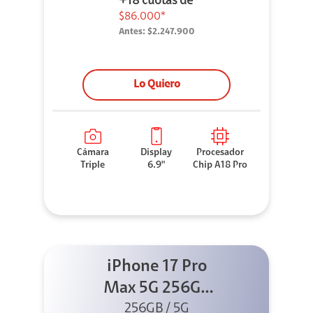
+18 cuotas de
$86.000*
Antes:
$2.247.900
Lo Quiero
Cámara
Display
Procesador
Triple
6.9"
Chip A18 Pro
iPhone 17 Pro
Max 5G 256GB
Cosmic Orange
256GB / 5G