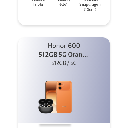
Triple
6.57''
Snapdragon
7 Gen 4
Honor 600
512GB 5G Orange
512GB / 5G
+ Clip 2