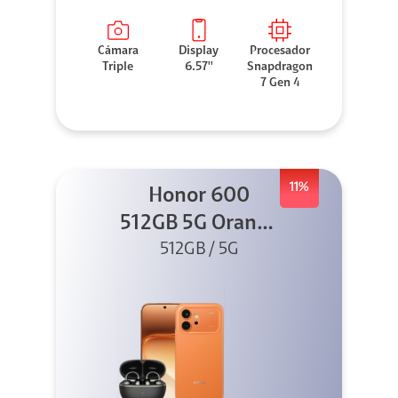
Cámara
Display
Procesador
Triple
6.57''
Snapdragon
7 Gen 4
11%
Honor 600
512GB 5G Orange
512GB / 5G
+ Clip 2