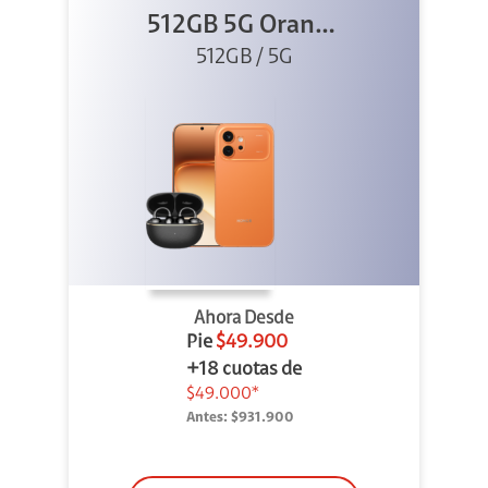
512GB 5G Orange
512GB / 5G
+ Clip 2
Ahora Desde
Pie
$49.900
+18 cuotas de
$49.000*
Antes:
$931.900