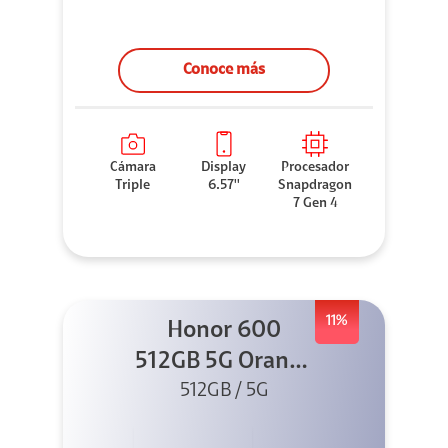
Conoce más
Cámara
Display
Procesador
Triple
6.57''
Snapdragon
7 Gen 4
11%
Honor 600
512GB 5G Orange
512GB / 5G
+ Clip 2