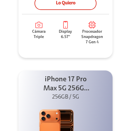
Lo Quiero
Cámara
Display
Procesador
Triple
6.57''
Snapdragon
7 Gen 4
iPhone 17 Pro
Max 5G 256GB
Cosmic Orange
256GB / 5G