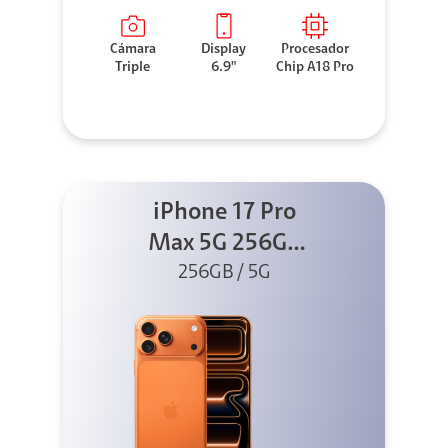
Cámara
Display
Procesador
Triple
6.9"
Chip A18 Pro
iPhone 17 Pro
Max 5G 256GB
Cosmic Orange
256GB / 5G