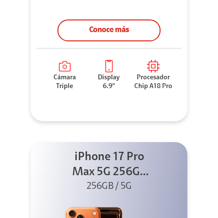
Conoce más
Cámara
Display
Procesador
Triple
6.9"
Chip A18 Pro
iPhone 17 Pro
Max 5G 256GB
Cosmic Orange
256GB / 5G