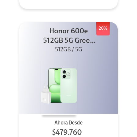
20%
Honor 600e
512GB 5G Green
512GB / 5G
+ 45W
Ahora Desde
$479.760