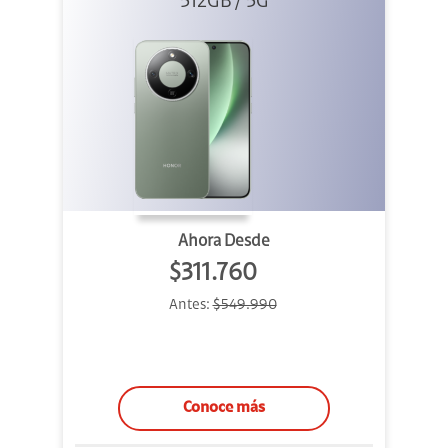
512GB / 5G
Verde
Ahora Desde
$311.760
Antes:
$549.990
Conoce más