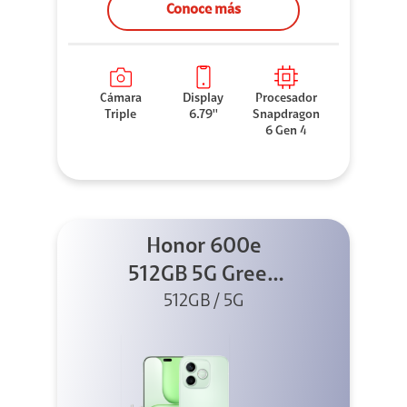
Conoce más
Cámara
Display
Procesador
Triple
6.79''
Snapdragon
6 Gen 4
Honor 600e
512GB 5G Green
512GB / 5G
+ 45W