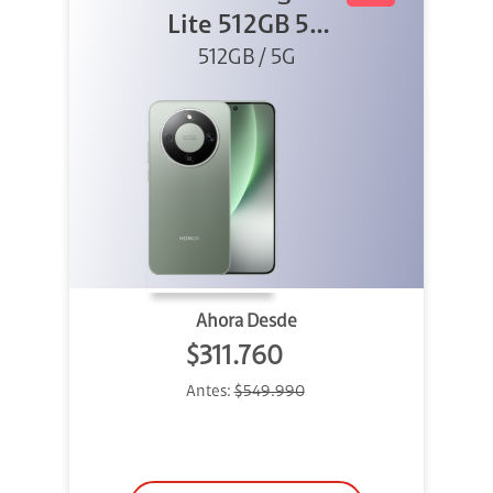
Lite 512GB 5G
512GB / 5G
Verde
Ahora Desde
$311.760
Antes:
$549.990