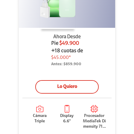
Ahora Desde
Pie
$49.900
+18 cuotas de
$45.000*
Antes:
$859.900
Lo Quiero
Cámara
Display
Procesador
Triple
6.6''
MediaTek Di
mensity 710
0 Elite