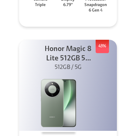
Triple
6.79''
Snapdragon
6 Gen 4
43%
Honor Magic 8
Lite 512GB 5G
512GB / 5G
Verde