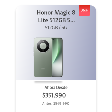
36%
Honor Magic 8
Lite 512GB 5G
512GB / 5G
Verde
Ahora Desde
$351.990
Antes:
$549.990