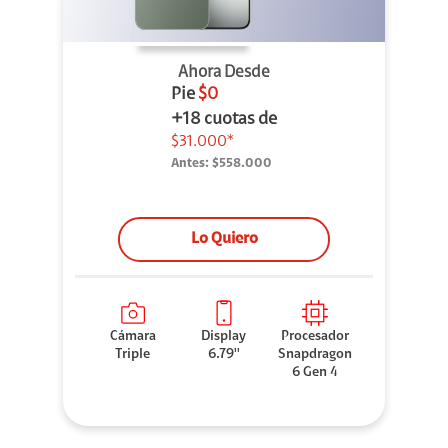
Ahora Desde
Pie
$0
+18 cuotas de
$31.000*
Antes:
$558.000
Lo Quiero
Cámara
Display
Procesador
Triple
6.79''
Snapdragon
6 Gen 4