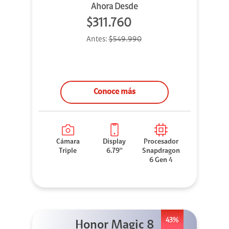
Ahora Desde
$311.760
Antes:
$549.990
Conoce más
Cámara
Display
Procesador
Triple
6.79''
Snapdragon
6 Gen 4
43%
Honor Magic 8