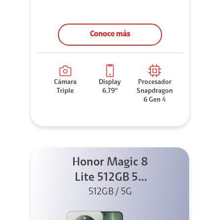
Conoce más
Cámara
Display
Procesador
Triple
6.79''
Snapdragon
6 Gen 4
Honor Magic 8
Lite 512GB 5G
512GB / 5G
Verde