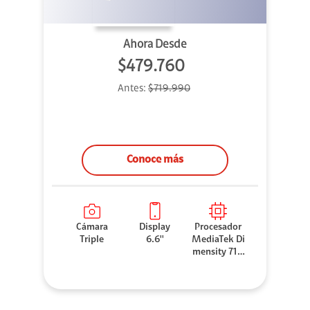
Ahora Desde
$479.760
Antes:
$719.990
Conoce más
Cámara
Display
Procesador
Triple
6.6''
MediaTek Di
mensity 710
0 Elite