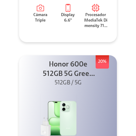
Cámara
Display
Procesador
Triple
6.6''
MediaTek Di
mensity 710
0 Elite
20%
Honor 600e
512GB 5G Green
512GB / 5G
+ 45W