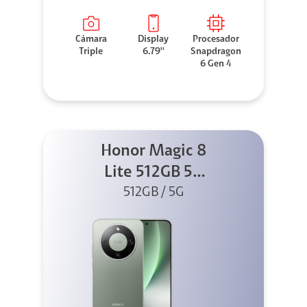
Cámara
Display
Procesador
Triple
6.79''
Snapdragon
6 Gen 4
Honor Magic 8
Lite 512GB 5G
512GB / 5G
Verde