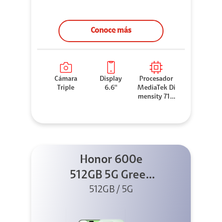
Conoce más
Cámara
Display
Procesador
Triple
6.6''
MediaTek Di
mensity 710
0 Elite
Honor 600e
512GB 5G Green
512GB / 5G
+ 45W