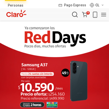
Lista
Pago Express
CL
Personas
de
Carro
productos
0
de
la
compra