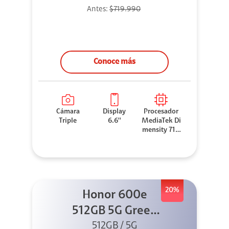
Antes:
$719.990
Conoce más
Cámara
Display
Procesador
Triple
6.6''
MediaTek Di
mensity 710
0 Elite
20%
Honor 600e
512GB 5G Green
512GB / 5G
+ 45W