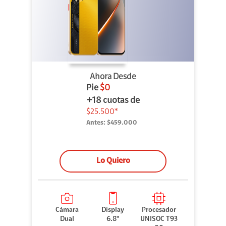
Ahora Desde
Pie
$0
+18 cuotas de
$25.500*
Antes:
$459.000
Lo Quiero
Cámara
Display
Procesador
Dual
6.8"
UNISOC T93