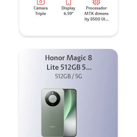
Cámara
Display
Procesador
Triple
6.59"
MTK dimens
ity 8500 Ultr
a
Honor Magic 8
Lite 512GB 5G
512GB / 5G
Verde