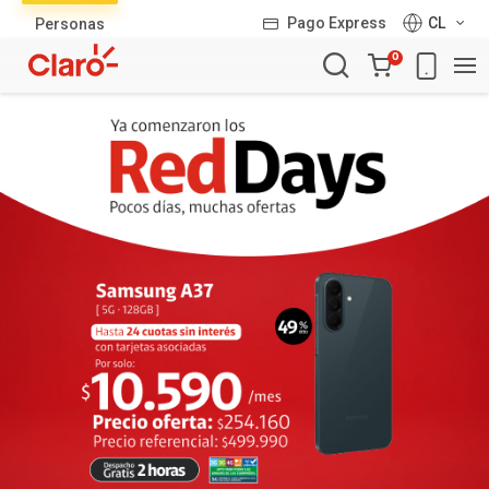
Lista
Pago Express
CL
Personas
de
Carro
productos
0
de
la
compra