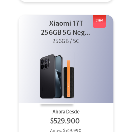
29%
Xiaomi 17T
256GB 5G Negro
256GB / 5G
+ Sound
Outdoor
Ahora Desde
$529.900
Antes:
$749.990