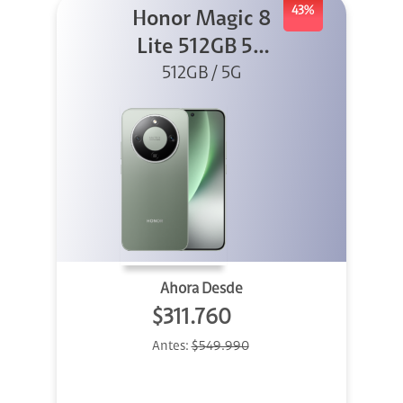
43%
Honor Magic 8
Lite 512GB 5G
512GB / 5G
Verde
Ahora Desde
$311.760
Antes:
$549.990