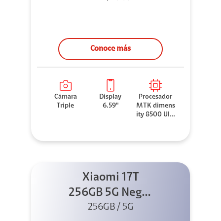
Conoce más
Cámara
Display
Procesador
Triple
6.59"
MTK dimens
ity 8500 Ultr
a
Xiaomi 17T
256GB 5G Negro
256GB / 5G
+ Sound