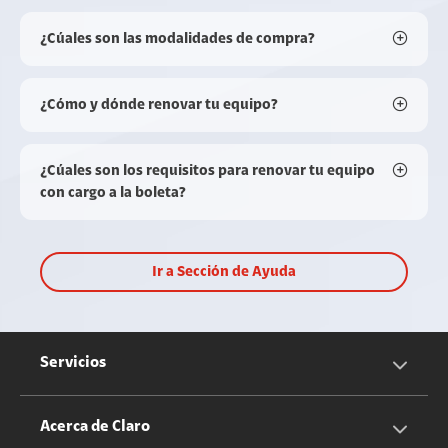
¿Cúales son las modalidades de compra?
¿Cómo y dónde renovar tu equipo?
¿Cúales son los requisitos para renovar tu equipo
con cargo a la boleta?
Ir a Sección de Ayuda
Servicios
Servicios Móviles
Acerca de Claro