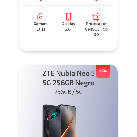
Cámara
Display
Procesador
Dual
6.8"
UNISOC T93
00
34%
ZTE Nubia Neo 5
5G 256GB Negro
256GB / 5G