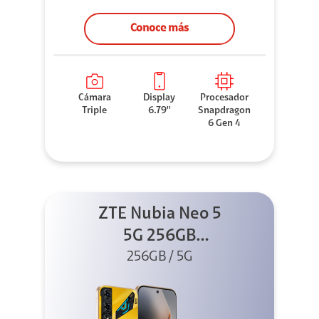
Conoce más
Cámara
Display
Procesador
Triple
6.79''
Snapdragon
6 Gen 4
ZTE Nubia Neo 5
5G 256GB
256GB / 5G
Dorado