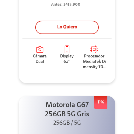
Antes:
$415.900
Lo Quiero
Cámara
Display
Procesador
Dual
6.7"
MediaTek Di
mensity 706
0
11%
Motorola G67
256GB 5G Gris
256GB / 5G