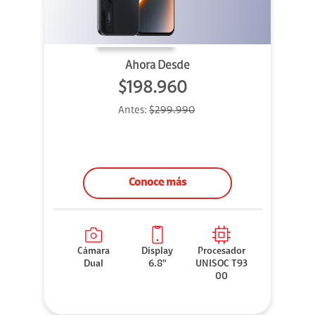
Ahora Desde
$198.960
Antes:
$299.990
Conoce más
Cámara
Display
Procesador
Dual
6.8"
UNISOC T93
00