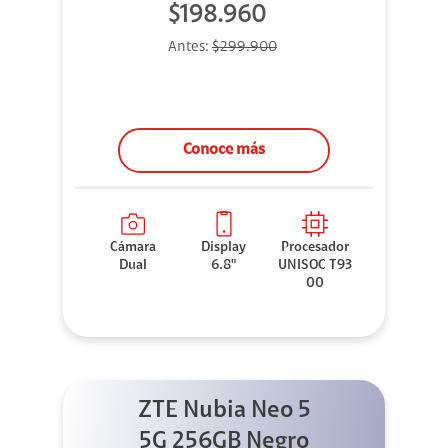
$198.960
Antes:
$299.900
Conoce más
Cámara
Display
Procesador
Dual
6.8"
UNISOC T93
00
ZTE Nubia Neo 5
5G 256GB Negro