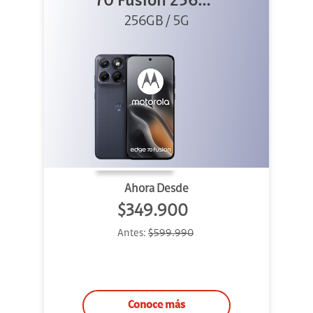
70 Fusion 256GB
256GB / 5G
Azul
Ahora Desde
$349.900
Antes:
$599.990
Conoce más