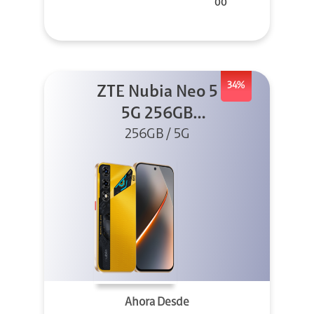
00
34%
ZTE Nubia Neo 5
5G 256GB
256GB / 5G
Dorado
Ahora Desde