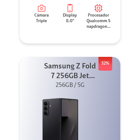
Cámara
Display
Procesador
Triple
8.0"
Qualcomm S
napdragon 8
Elite
32%
Samsung Z Fold
7 256GB Jet
256GB / 5G
Black