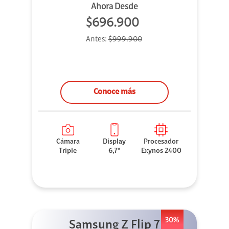
Ahora Desde
$696.900
Antes:
$999.900
Conoce más
Cámara
Display
Procesador
Triple
6,7"
Exynos 2400
30%
Samsung Z Flip 7