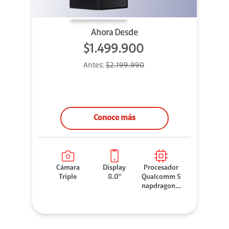
Ahora Desde
$1.499.900
Antes:
$2.199.990
Conoce más
Cámara
Display
Procesador
Triple
8.0"
Qualcomm S
napdragon 8
Elite