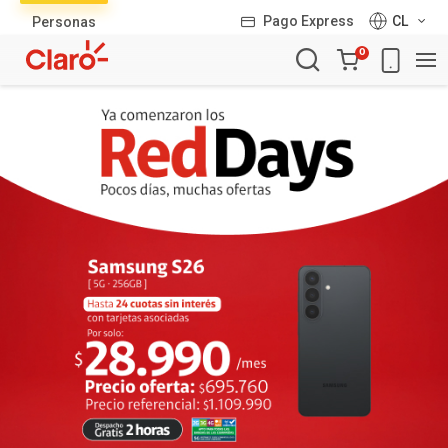
Lista
Pago Express
CL
Personas
de
Carro
productos
0
de
la
compra