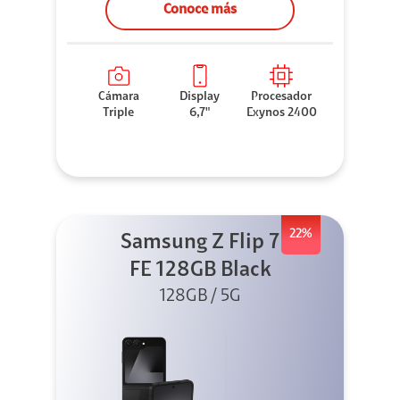
Conoce más
Cámara
Display
Procesador
Triple
6,7"
Exynos 2400
22%
Samsung Z Flip 7
FE 128GB Black
128GB / 5G