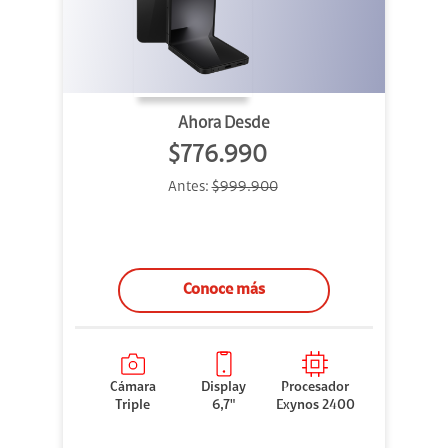
Ahora Desde
$776.990
Antes:
$999.900
Conoce más
Cámara
Display
Procesador
Triple
6,7"
Exynos 2400