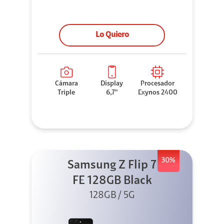
Lo Quiero
Cámara
Display
Procesador
Triple
6,7"
Exynos 2400
30%
Samsung Z Flip 7
FE 128GB Black
128GB / 5G