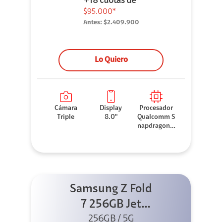
+18 cuotas de
$95.000*
Antes:
$2.409.900
Lo Quiero
Cámara
Display
Procesador
Triple
8.0"
Qualcomm S
napdragon 8
Elite
Samsung Z Fold
7 256GB Jet
256GB / 5G
Blacke