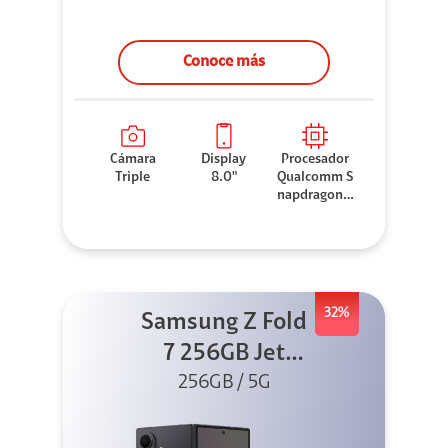
Conoce más
Cámara
Display
Procesador
Triple
8.0"
Qualcomm S
napdragon 8
Elite
32%
Samsung Z Fold
7 256GB Jet
256GB / 5G
Black