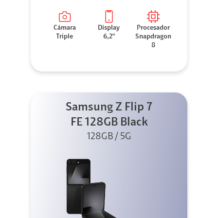
Cámara
Display
Procesador
Triple
6,2"
Snapdragon
8
Samsung Z Flip 7
FE 128GB Black
128GB / 5G