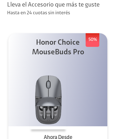
Lleva el Accesorio que más te guste
Hasta en 24 cuotas sin interés
visión
visión + Telefonía
50%
Honor Choice
e streaming
MouseBuds Pro
elular
Ahora Desde