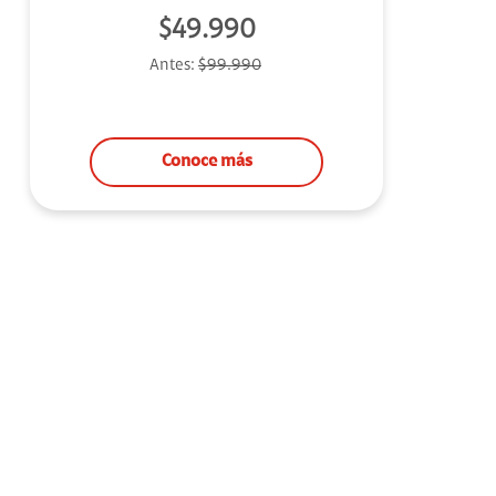
$49.990
uipo
Antes:
$99.990
ento
ium
Conoce más
alor Agregado