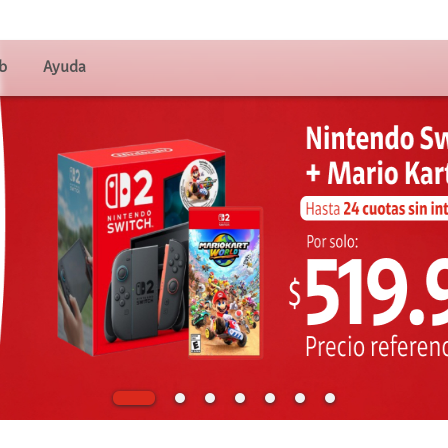
os
b
Ayuda
viles
uales
ales
ulto mayor
o
s
gar