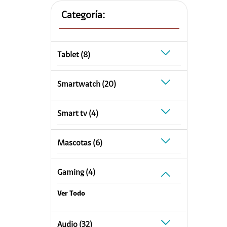
Planes Individuales
Categoría:
Planes Multilínea
Plan Internet
Prepago a Plan
Internet + Tele
Internet Sport
Servicios Hogar
tablet (8)
Internet + Tele
Internet Hogar
Plataformas d
smartwatch (20)
Doble Pack
Televisión
Triple Pack
Telefonía
smart tv (4)
Tecnología
Equipos
mascotas (6)
Audífonos
Equipo+ Plan
Accesorios para tu c
Renovación
gaming (4)
Gaming
Claro Up
Smartwatch
Samsung
Ver Todo
Apple
Paga tu compra
Xiaomi
audio (32)