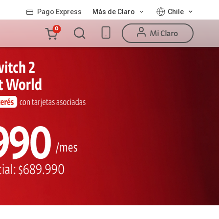
Pago Express
Más de Claro
Chile
Carro
0
Mi Claro
de
la
compra