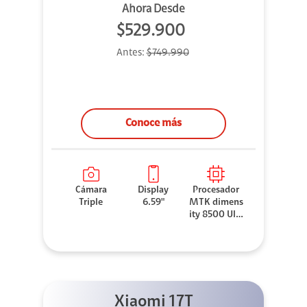
Ahora Desde
$529.900
Antes:
$749.990
Conoce más
Cámara
Display
Procesador
Triple
6.59"
MTK dimens
ity 8500 Ultr
a
Xiaomi 17T