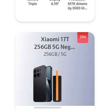
Triple
6.59"
MTK dimens
ity 8500 Ultr
a
29%
Xiaomi 17T
256GB 5G Negro
256GB / 5G
+ Sound
Outdoor