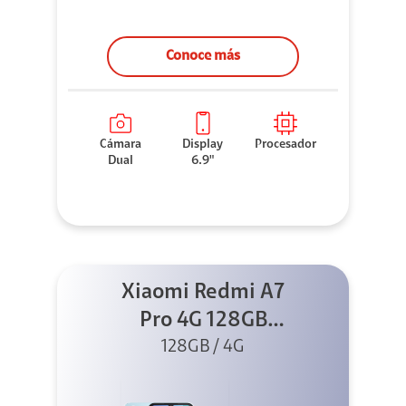
Conoce más
Cámara
Display
Procesador
Dual
6.9"
Xiaomi Redmi A7
Pro 4G 128GB
Azul + Cargador
128GB / 4G