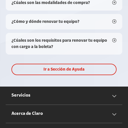
¿Cúales son las modalidades de compra?
¿Cómo y dónde renovar tu equipo?
¿Cúales son los requisitos para renovar tu equipo
con cargo a la boleta?
Ir a Sección de Ayuda
Servicios
Servicios Móviles
Acerca de Claro