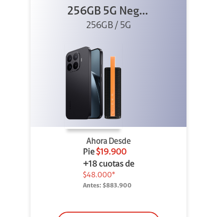
256GB 5G Negro
256GB / 5G
+ Sound
Outdoor
Ahora Desde
Pie
$19.900
+18 cuotas de
$48.000*
Antes:
$883.900