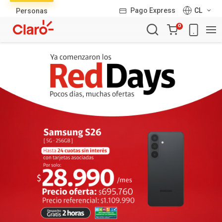
Lista
Pago Express
CL
Personas
de
Carro
productos
0
de
la
compra