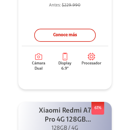
Antes:
$229.990
Conoce más
Cámara
Display
Procesador
Dual
6.9"
61%
Xiaomi Redmi A7
Pro 4G 128GB
Azul + Cargador
128GB / 4G