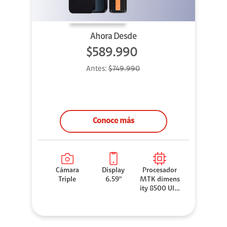
Ahora Desde
$589.990
Antes:
$749.990
Conoce más
Cámara
Display
Procesador
Triple
6.59"
MTK dimens
ity 8500 Ultr
a