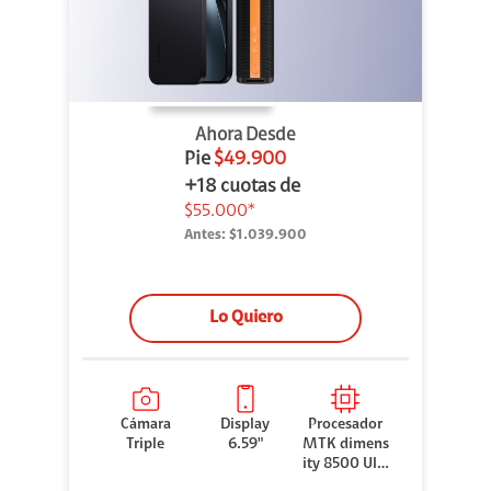
Ahora Desde
Pie
$49.900
+18 cuotas de
$55.000*
Antes:
$1.039.900
Lo Quiero
Cámara
Display
Procesador
Triple
6.59"
MTK dimens
ity 8500 Ultr
a