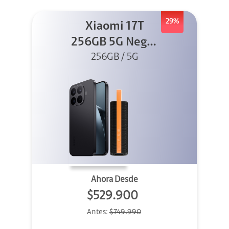
29%
Xiaomi 17T
256GB 5G Negro
256GB / 5G
+ Sound
Outdoor
Ahora Desde
$529.900
Antes:
$749.990