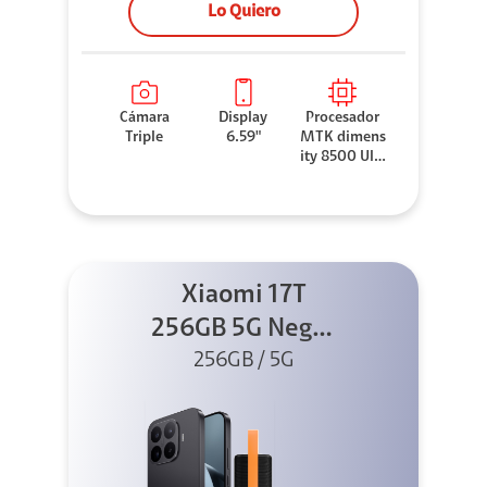
Lo Quiero
Cámara
Display
Procesador
Triple
6.59"
MTK dimens
ity 8500 Ultr
a
Xiaomi 17T
256GB 5G Negro
256GB / 5G
+ Sound
Outdoor