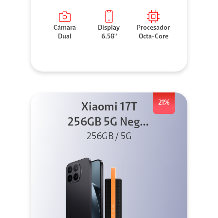
Cámara
Display
Procesador
Dual
6.58"
Octa-Core
21%
Xiaomi 17T
256GB 5G Negro
256GB / 5G
+ Sound
Outdoor