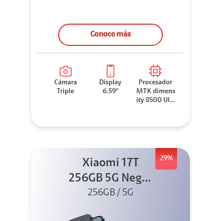
Conoce más
Cámara
Display
Procesador
Triple
6.59"
MTK dimens
ity 8500 Ultr
a
29%
Xiaomi 17T
256GB 5G Negro
256GB / 5G
+ Sound
Outdoor