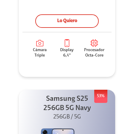
Lo Quiero
Cámara
Display
Procesador
Triple
6,4"
Octa-Core
53%
Samsung S25
256GB 5G Navy
256GB / 5G