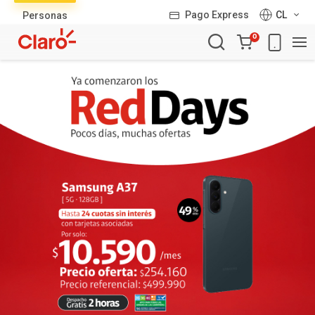
Lista
Pago Express
CL
Personas
de
Carro
productos
0
de
la
compra