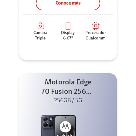
Conoce más
Cámara
Display
Procesador
Triple
6.67"
Qualcomm
Motorola Edge
70 Fusion 256GB
256GB / 5G
Azul