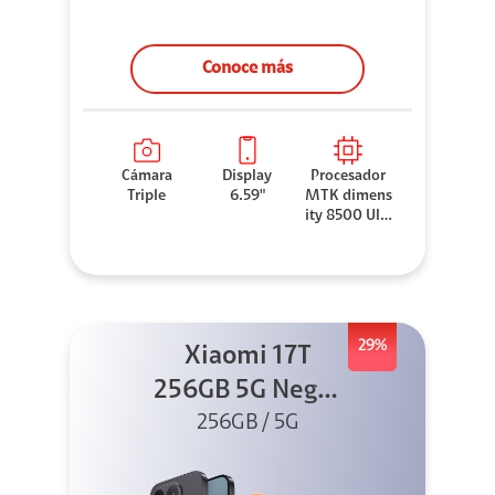
Conoce más
Cámara
Display
Procesador
Triple
6.59"
MTK dimens
ity 8500 Ultr
a
29%
Xiaomi 17T
256GB 5G Negro
256GB / 5G
+ Sound
Outdoor