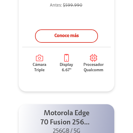
Antes:
$599.990
Conoce más
Cámara
Display
Procesador
Triple
6.67"
Qualcomm
Motorola Edge
70 Fusion 256GB
256GB / 5G
Azul