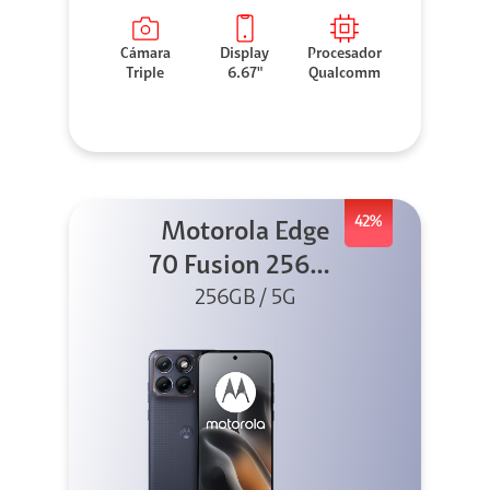
Cámara
Display
Procesador
Triple
6.67"
Qualcomm
42%
Motorola Edge
70 Fusion 256GB
256GB / 5G
Azul