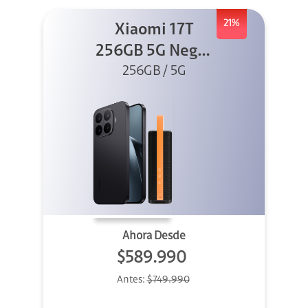
21%
Xiaomi 17T
256GB 5G Negro
256GB / 5G
+ Sound
Outdoor
Ahora Desde
$589.990
Antes:
$749.990