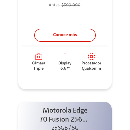
Antes:
$599.990
Conoce más
Cámara
Display
Procesador
Triple
6.67"
Qualcomm
Motorola Edge
70 Fusion 256GB
256GB / 5G
Azul