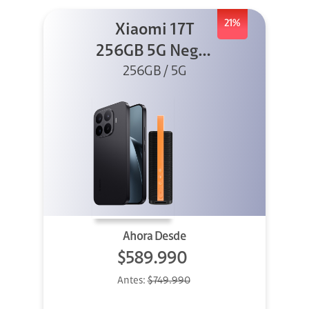
21%
Xiaomi 17T
256GB 5G Negro
256GB / 5G
+ Sound
Outdoor
Ahora Desde
$589.990
Antes:
$749.990