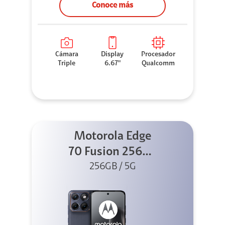
Conoce más
Cámara
Display
Procesador
Triple
6.67"
Qualcomm
Motorola Edge
70 Fusion 256GB
256GB / 5G
Azul