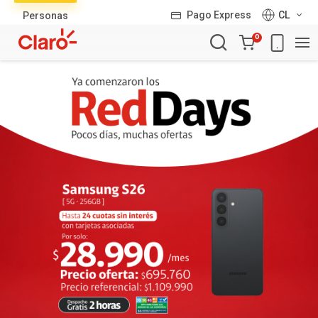
Lista
Pago Express
CL
Personas
de
Carro
productos
0
de
la
compra