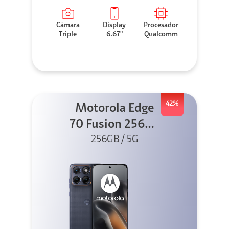
Cámara
Display
Procesador
Triple
6.67"
Qualcomm
42%
Motorola Edge
70 Fusion 256GB
256GB / 5G
Azul