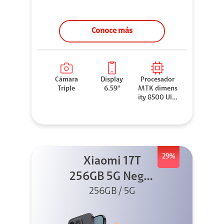
Conoce más
Cámara
Display
Procesador
Triple
6.59"
MTK dimens
ity 8500 Ultr
a
29%
Xiaomi 17T
256GB 5G Negro
256GB / 5G
+ Sound
Outdoor