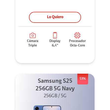
Lo Quiero
Cámara
Display
Procesador
Triple
6,4"
Octa-Core
53%
Samsung S25
256GB 5G Navy
256GB / 5G