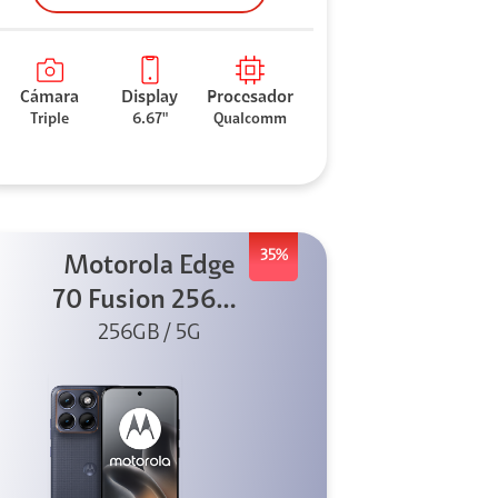
Cámara
Display
Procesador
Triple
6.67"
Qualcomm
35%
Motorola Edge
70 Fusion 256GB
256GB / 5G
Azul