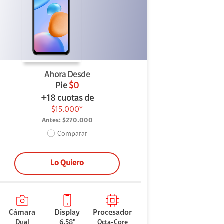
Ahora Desde
Pie
$0
+18 cuotas de
$15.000*
Antes:
$270.000
Comparar
Lo Quiero
Cámara
Display
Procesador
Dual
6.58"
Octa-Core