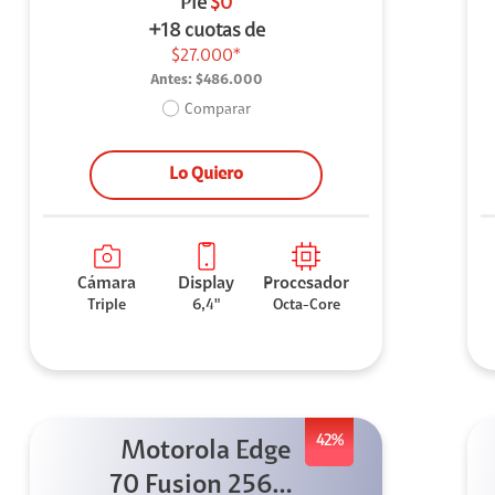
Pie
$0
+18 cuotas de
$27.000*
Antes:
$486.000
Comparar
Lo Quiero
Cámara
Display
Procesador
Triple
6,4"
Octa-Core
42%
Motorola Edge
70 Fusion 256GB