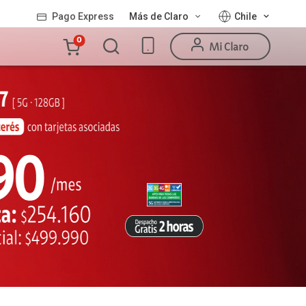
Pago Express
Más de Claro
Chile
Carro
0
Mi Claro
de
la
compra
Valor
Línea