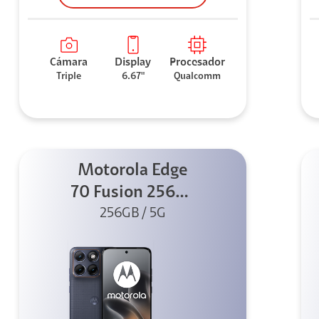
Cámara
Display
Procesador
Triple
6.67"
Qualcomm
Motorola Edge
70 Fusion 256GB
256GB / 5G
Azul