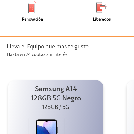
de
de
(225)
(111)
faceta
faceta
visión
Renovación
Liberados
visión + Telefonía
e streaming
Lleva el Equipo que más te guste
Hasta en 24 cuotas sin interés
Samsung A14
elular
128GB 5G Negro
128GB / 5G