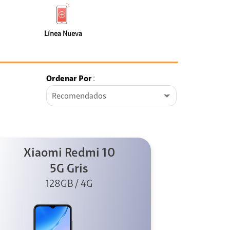
de
Nueva
faceta
(108)
Línea Nueva
Ordenar Por
:
Recomendados
Xiaomi Redmi 10
5G Gris
128GB / 4G