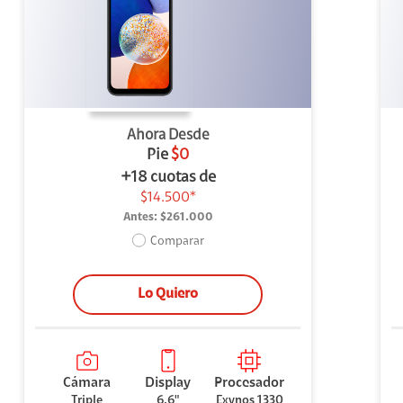
uipo
ento
ium
Ahora Desde
Pie
$0
+18 cuotas de
$14.500*
Antes:
$261.000
alor Agregado
Comparar
Lo Quiero
Cámara
Display
Procesador
Triple
6.6"
Exynos 1330