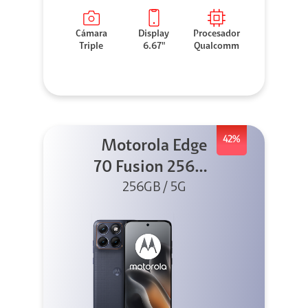
Cámara
Display
Procesador
Triple
6.67"
Qualcomm
42%
Motorola Edge
70 Fusion 256GB
256GB / 5G
Azul