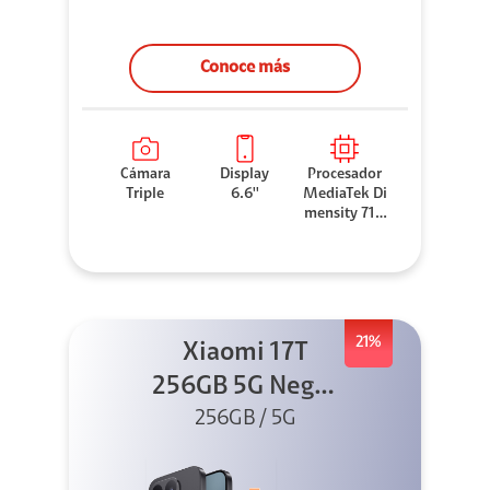
Conoce más
Cámara
Display
Procesador
Triple
6.6''
MediaTek Di
mensity 710
0 Elite
21%
Xiaomi 17T
256GB 5G Negro
256GB / 5G
+ Sound
Outdoor