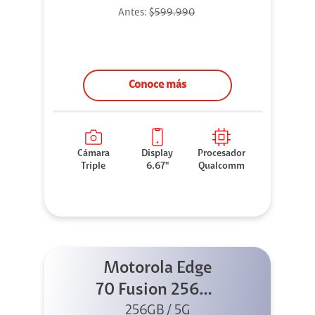
Antes:
$599.990
Conoce más
Cámara
Display
Procesador
Triple
6.67"
Qualcomm
Motorola Edge
70 Fusion 256GB
256GB / 5G
Azul