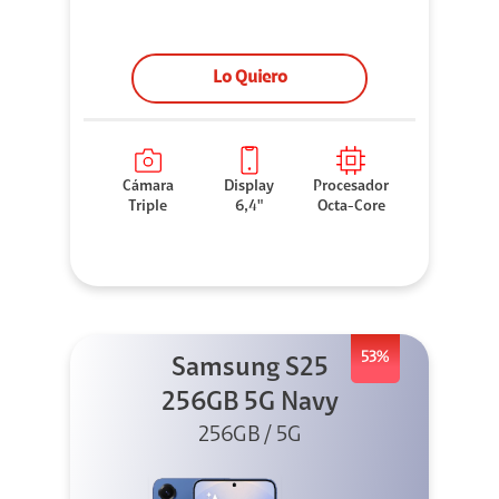
Lo Quiero
Cámara
Display
Procesador
Triple
6,4"
Octa-Core
53%
Samsung S25
256GB 5G Navy
256GB / 5G