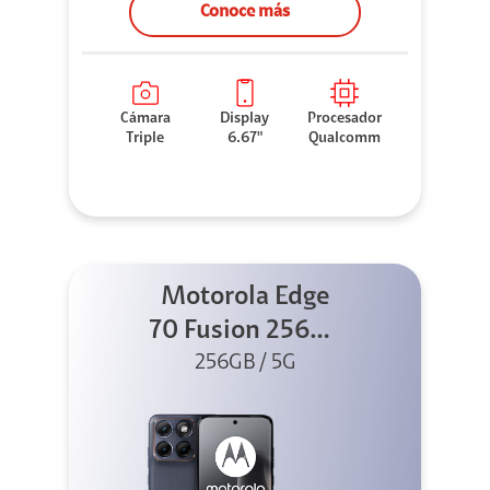
Conoce más
Cámara
Display
Procesador
Triple
6.67"
Qualcomm
Motorola Edge
70 Fusion 256GB
256GB / 5G
Azul