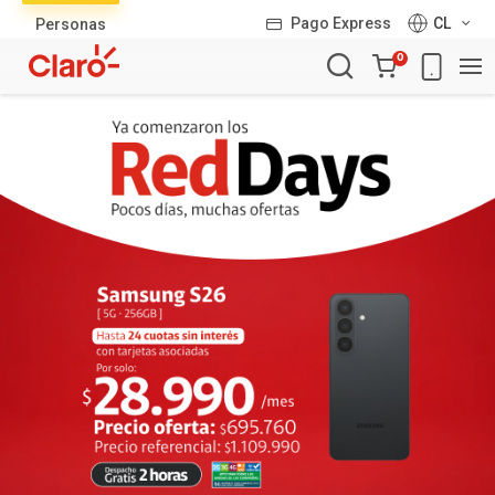
Lista
Pago Express
CL
Personas
de
Carro
productos
0
de
la
compra