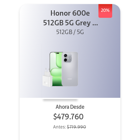
20%
Honor 600e
512GB 5G Grey +
512GB / 5G
45W
Ahora Desde
$479.760
Antes:
$719.990