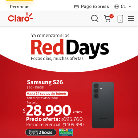
Lista
Pago Express
CL
Personas
de
Carro
productos
0
de
la
compra