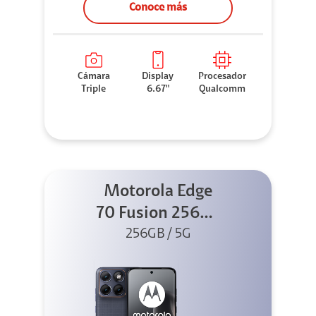
Conoce más
Cámara
Display
Procesador
Triple
6.67"
Qualcomm
Motorola Edge
70 Fusion 256GB
256GB / 5G
Azul