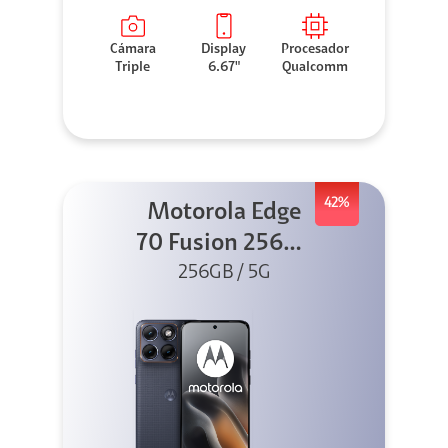
Cámara
Display
Procesador
Triple
6.67"
Qualcomm
42%
Motorola Edge
70 Fusion 256GB
256GB / 5G
Azul