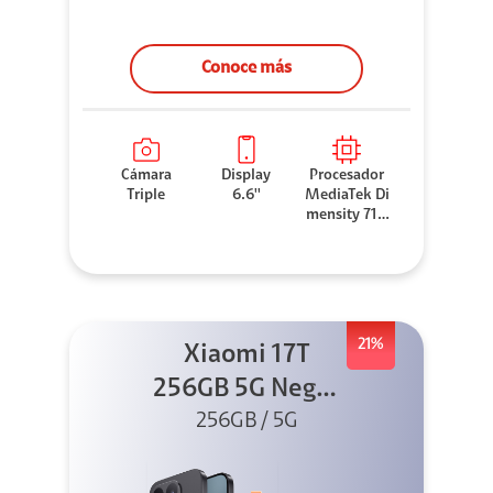
Conoce más
Cámara
Display
Procesador
Triple
6.6''
MediaTek Di
mensity 710
0 Elite
21%
Xiaomi 17T
256GB 5G Negro
256GB / 5G
+ Sound
Outdoor