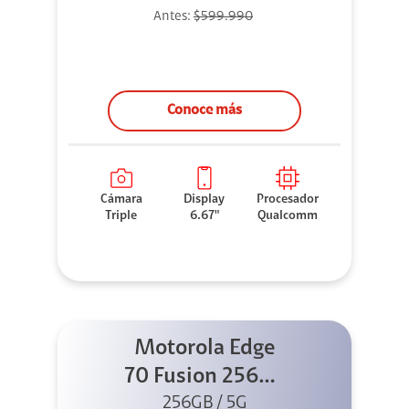
Antes:
$599.990
Conoce más
Cámara
Display
Procesador
Triple
6.67"
Qualcomm
Motorola Edge
70 Fusion 256GB
256GB / 5G
Azul