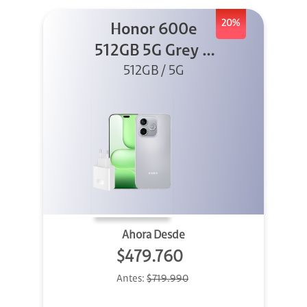
20%
Honor 600e
512GB 5G Grey +
512GB / 5G
45W
Ahora Desde
$479.760
Antes:
$719.990