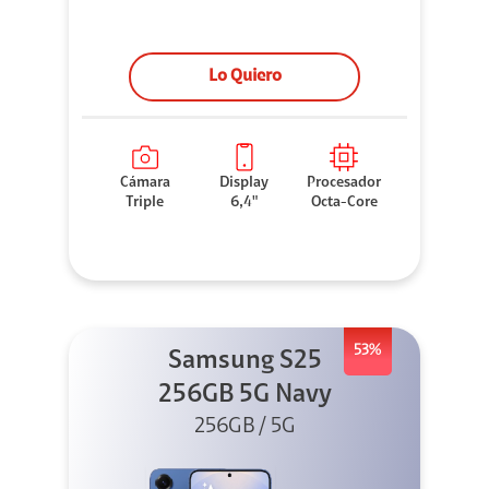
Lo Quiero
Cámara
Display
Procesador
Triple
6,4"
Octa-Core
53%
Samsung S25
256GB 5G Navy
256GB / 5G