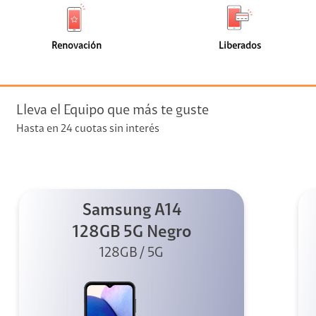
de
de
(225)
(111)
faceta
faceta
visión
Renovación
Liberados
visión + Telefonía
e streaming
Lleva el Equipo que más te guste
Hasta en 24 cuotas sin interés
Samsung A14
elular
128GB 5G Negro
128GB / 5G