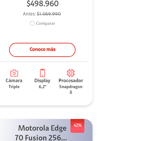
$498.960
Antes:
$1.069.990
Comparar
Conoce más
Cámara
Display
Procesador
Triple
6,2"
Snapdragon
8
42%
Motorola Edge
70 Fusion 256GB