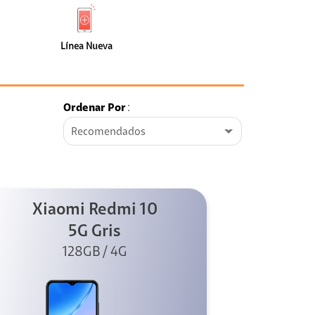
de
Nueva
faceta
(108)
Línea Nueva
Ordenar Por
:
Recomendados
Xiaomi Redmi 10
5G Gris
128GB / 4G