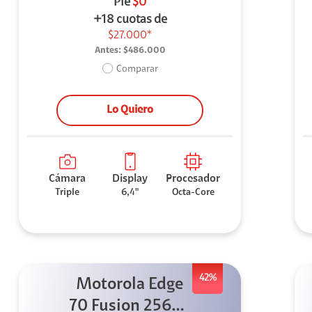
Pie
$0
+18 cuotas de
$27.000*
Antes:
$486.000
Comparar
Lo Quiero
Cámara
Display
Procesador
Triple
6,4"
Octa-Core
42%
Motorola Edge
70 Fusion 256GB