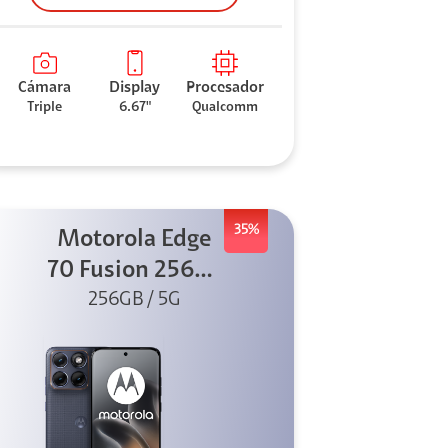
Cámara
Display
Procesador
Triple
6.67"
Qualcomm
35%
Motorola Edge
70 Fusion 256GB
256GB / 5G
Azul