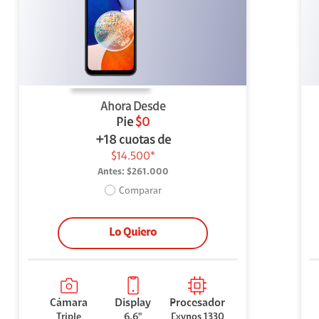
uipo
ento
ium
Ahora Desde
Pie
$0
+18 cuotas de
$14.500*
Antes:
$261.000
alor Agregado
Comparar
Lo Quiero
Cámara
Display
Procesador
Triple
6.6"
Exynos 1330