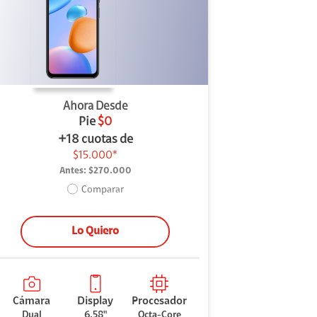
Ahora Desde
Pie
$0
+18 cuotas de
$15.000*
Antes:
$270.000
Comparar
Lo Quiero
Cámara
Display
Procesador
Dual
6.58"
Octa-Core