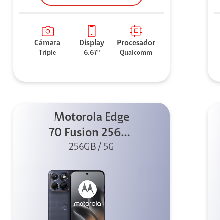
Cámara
Display
Procesador
Triple
6.67"
Qualcomm
Motorola Edge
70 Fusion 256GB
256GB / 5G
Azul