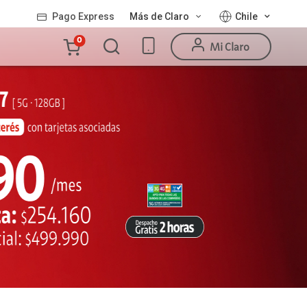
Pago Express
Más de Claro
Chile
Carro
0
Mi Claro
de
la
compra
Valor
Línea