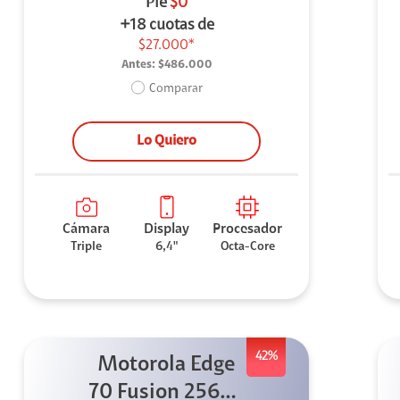
Pie
$0
+18 cuotas de
$27.000*
Antes:
$486.000
Comparar
Lo Quiero
Cámara
Display
Procesador
Triple
6,4"
Octa-Core
42%
Motorola Edge
70 Fusion 256GB