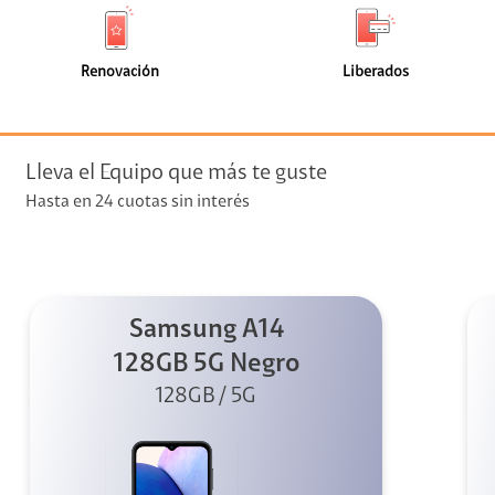
de
de
(229)
(113)
faceta
faceta
visión
Renovación
Liberados
visión + Telefonía
e streaming
Lleva el Equipo que más te guste
Hasta en 24 cuotas sin interés
Samsung A14
elular
128GB 5G Negro
128GB / 5G