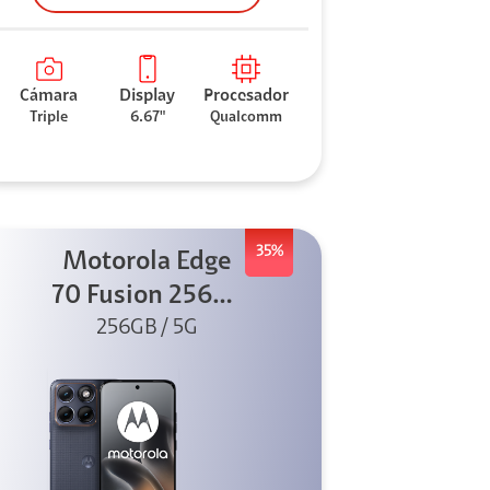
Cámara
Display
Procesador
Triple
6.67"
Qualcomm
35%
Motorola Edge
70 Fusion 256GB
256GB / 5G
Azul