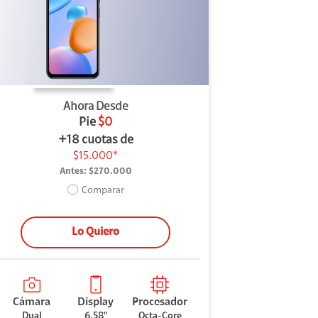
Ahora Desde
Pie
$0
+18 cuotas de
$15.000*
Antes:
$270.000
Comparar
Lo Quiero
Cámara
Display
Procesador
Dual
6.58"
Octa-Core