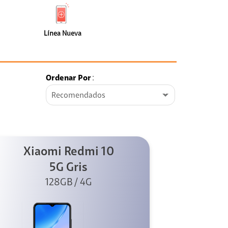
de
Nueva
faceta
(110)
Línea Nueva
Ordenar Por
:
Recomendados
Xiaomi Redmi 10
5G Gris
128GB / 4G