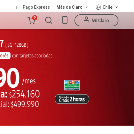
Pago Express
Más de Claro
Chile
Carro
0
Mi Claro
de
la
compra
Valor
Línea