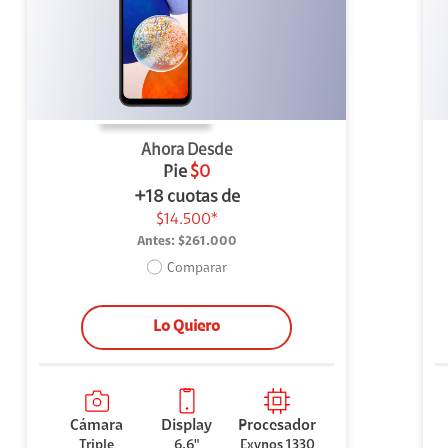
uipo
ento
ium
Ahora Desde
Pie
$0
+18 cuotas de
$14.500*
Antes:
$261.000
alor Agregado
Comparar
Lo Quiero
Cámara
Display
Procesador
Triple
6.6"
Exynos 1330