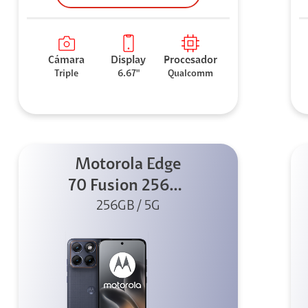
Cámara
Display
Procesador
Triple
6.67"
Qualcomm
Motorola Edge
70 Fusion 256GB
256GB / 5G
Azul