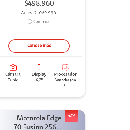
$498.960
Antes:
$1.069.990
Comparar
Conoce más
Cámara
Display
Procesador
Triple
6,2"
Snapdragon
8
42%
Motorola Edge
70 Fusion 256GB