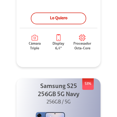
Lo Quiero
Cámara
Display
Procesador
Triple
6,4"
Octa-Core
53%
Samsung S25
256GB 5G Navy
256GB / 5G