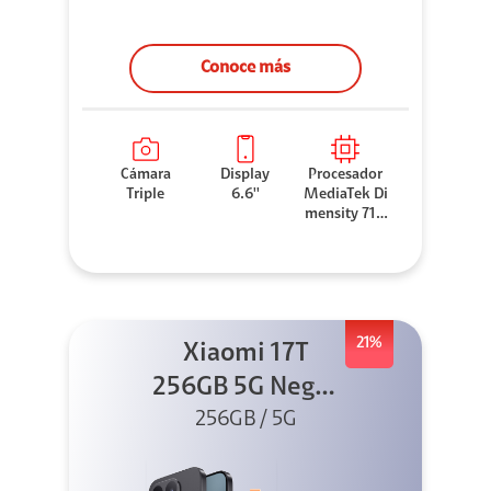
Conoce más
Cámara
Display
Procesador
Triple
6.6''
MediaTek Di
mensity 710
0 Elite
21%
Xiaomi 17T
256GB 5G Negro
256GB / 5G
+ Sound
Outdoor