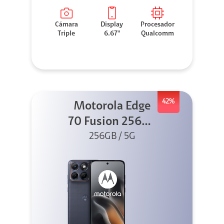
Cámara
Display
Procesador
Triple
6.67"
Qualcomm
42%
Motorola Edge
70 Fusion 256GB
256GB / 5G
Azul