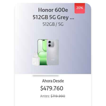
20%
Honor 600e
512GB 5G Grey +
512GB / 5G
45W
Ahora Desde
$479.760
Antes:
$719.990