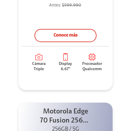
Antes:
$599.990
Conoce más
Cámara
Display
Procesador
Triple
6.67"
Qualcomm
Motorola Edge
70 Fusion 256GB
256GB / 5G
Azul