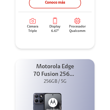
Conoce más
Cámara
Display
Procesador
Triple
6.67"
Qualcomm
Motorola Edge
70 Fusion 256GB
256GB / 5G
Azul