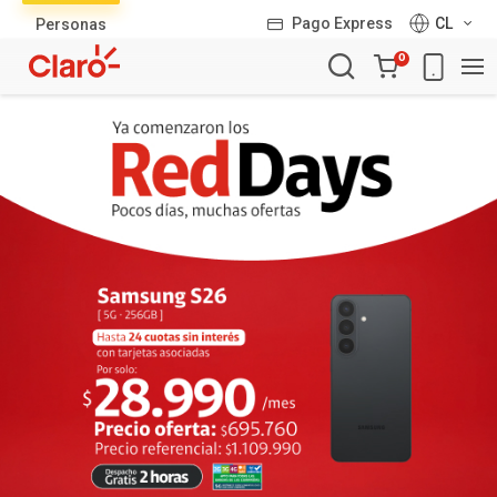
Lista
Pago Express
CL
Personas
de
Carro
productos
0
de
la
compra