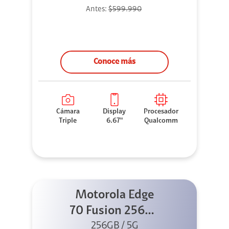
Antes:
$599.990
Conoce más
Cámara
Display
Procesador
Triple
6.67"
Qualcomm
Motorola Edge
70 Fusion 256GB
256GB / 5G
Azul