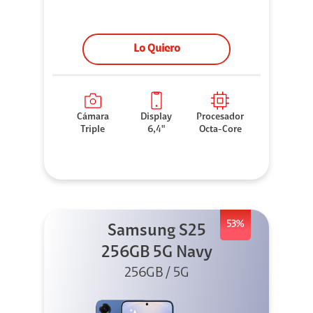
Lo Quiero
Cámara
Display
Procesador
Triple
6,4"
Octa-Core
53%
Samsung S25
256GB 5G Navy
256GB / 5G