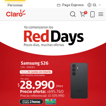
Lista
Pago Express
CL
Personas
de
Carro
productos
0
de
la
compra