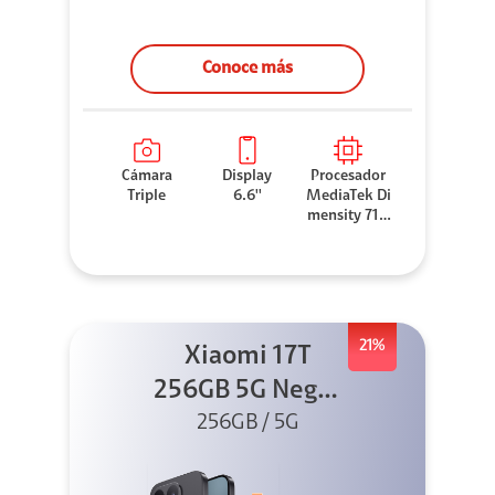
Conoce más
Cámara
Display
Procesador
Triple
6.6''
MediaTek Di
mensity 710
0 Elite
21%
Xiaomi 17T
256GB 5G Negro
256GB / 5G
+ Sound
Outdoor