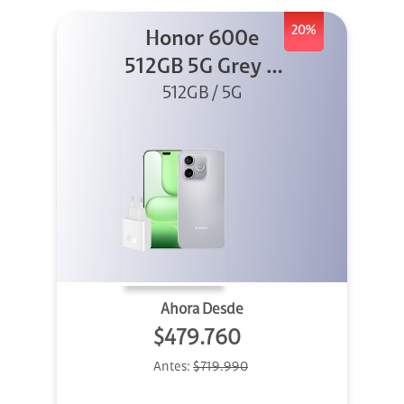
20%
Honor 600e
512GB 5G Grey +
512GB / 5G
45W
Ahora Desde
$479.760
Antes:
$719.990