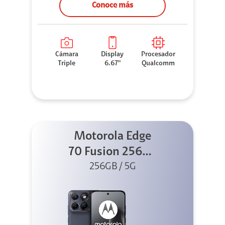
Conoce más
Cámara
Display
Procesador
Triple
6.67"
Qualcomm
Motorola Edge
70 Fusion 256GB
256GB / 5G
Azul