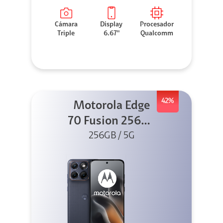
Cámara
Display
Procesador
Triple
6.67"
Qualcomm
42%
Motorola Edge
70 Fusion 256GB
256GB / 5G
Azul