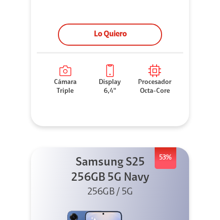
Lo Quiero
Cámara
Display
Procesador
Triple
6,4"
Octa-Core
53%
Samsung S25
256GB 5G Navy
256GB / 5G