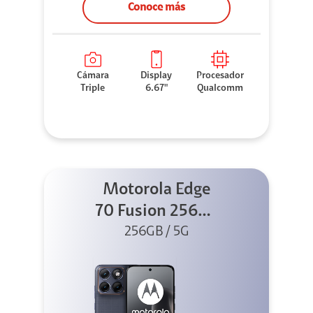
Conoce más
Cámara
Display
Procesador
Triple
6.67"
Qualcomm
Motorola Edge
70 Fusion 256GB
256GB / 5G
Azul