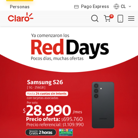
Lista
Pago Express
CL
Personas
de
Carro
productos
0
de
la
compra