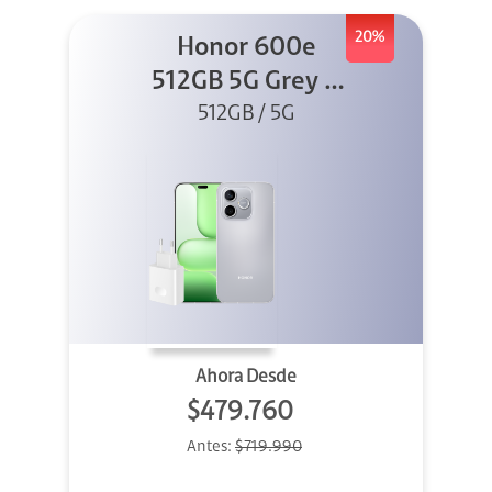
20%
Honor 600e
512GB 5G Grey +
512GB / 5G
45W
Ahora Desde
$479.760
Antes:
$719.990