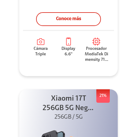
Conoce más
Cámara
Display
Procesador
Triple
6.6''
MediaTek Di
mensity 710
0 Elite
21%
Xiaomi 17T
256GB 5G Negro
256GB / 5G
+ Sound
Outdoor