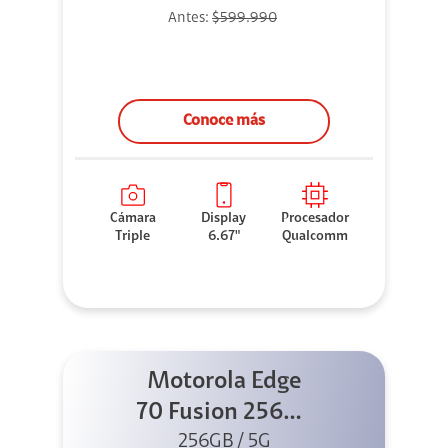
Antes:
$599.990
Conoce más
Cámara
Display
Procesador
Triple
6.67"
Qualcomm
Motorola Edge
70 Fusion 256GB
256GB / 5G
Azul