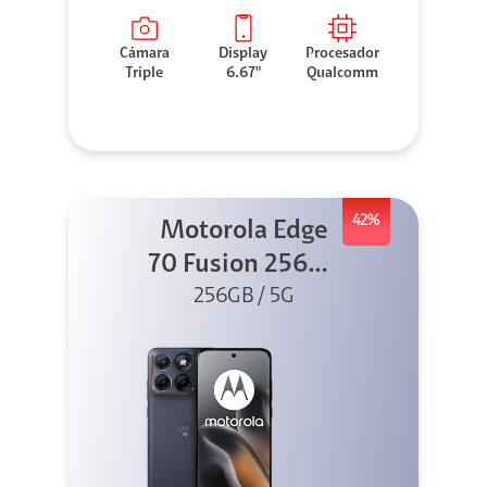
Cámara
Display
Procesador
Triple
6.67"
Qualcomm
42%
Motorola Edge
70 Fusion 256GB
256GB / 5G
Azul