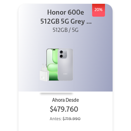
20%
Honor 600e
512GB 5G Grey +
512GB / 5G
45W
Ahora Desde
$479.760
Antes:
$719.990