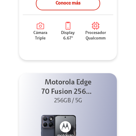
Conoce más
Cámara
Display
Procesador
Triple
6.67"
Qualcomm
Motorola Edge
70 Fusion 256GB
256GB / 5G
Azul