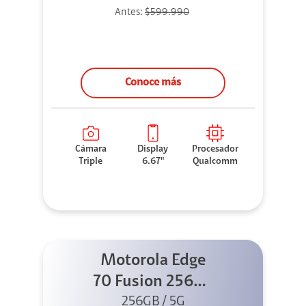
Antes:
$599.990
Conoce más
Cámara
Display
Procesador
Triple
6.67"
Qualcomm
Motorola Edge
70 Fusion 256GB
256GB / 5G
Azul