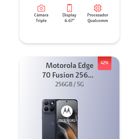
Cámara
Display
Procesador
Triple
6.67"
Qualcomm
42%
Motorola Edge
70 Fusion 256GB
256GB / 5G
Azul