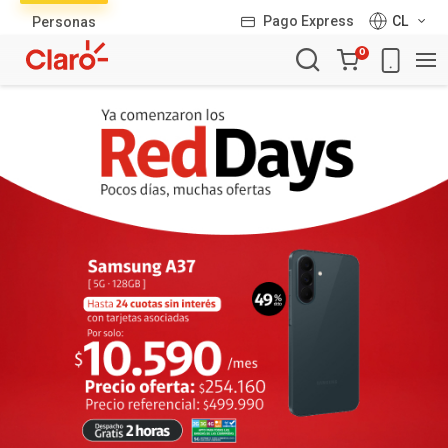
Lista
Pago Express
CL
Personas
de
Carro
productos
0
de
la
compra