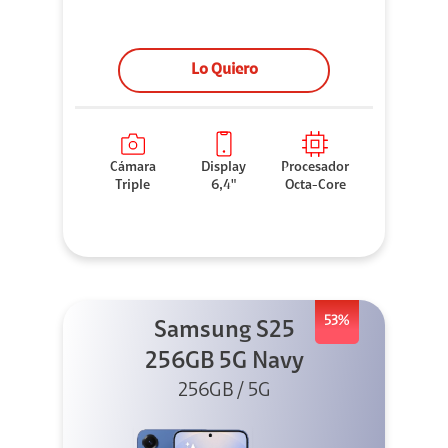
Lo Quiero
Cámara
Display
Procesador
Triple
6,4"
Octa-Core
53%
Samsung S25
256GB 5G Navy
256GB / 5G