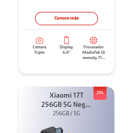
Conoce más
Cámara
Display
Procesador
Triple
6.6''
MediaTek Di
mensity 710
0 Elite
21%
Xiaomi 17T
256GB 5G Negro
256GB / 5G
+ Sound
Outdoor