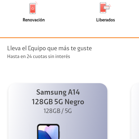
de
de
(229)
(113)
faceta
faceta
visión
Renovación
Liberados
visión + Telefonía
e streaming
Lleva el Equipo que más te guste
Hasta en 24 cuotas sin interés
Samsung A14
elular
128GB 5G Negro
128GB / 5G