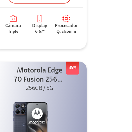
Cámara
Display
Procesador
Triple
6.67"
Qualcomm
35%
Motorola Edge
70 Fusion 256GB
256GB / 5G
Azul