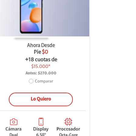
Ahora Desde
Pie
$0
+18 cuotas de
$15.000*
Antes:
$270.000
Comparar
Lo Quiero
Cámara
Display
Procesador
Dual
6.58"
Octa-Core