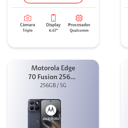
Cámara
Display
Procesador
Triple
6.67"
Qualcomm
Motorola Edge
70 Fusion 256GB
256GB / 5G
Azul