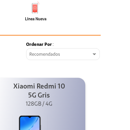
de
Nueva
faceta
(110)
Línea Nueva
Ordenar Por
:
Recomendados
Xiaomi Redmi 10
5G Gris
128GB / 4G