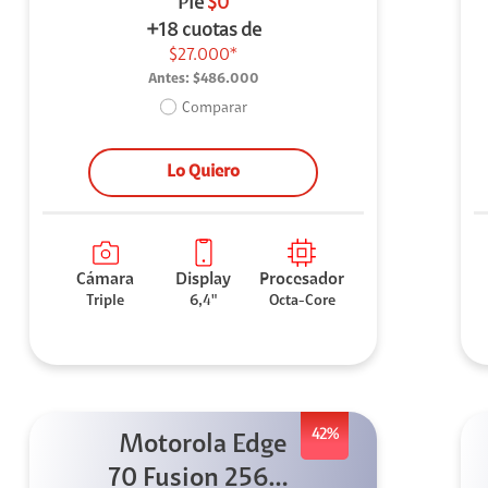
Pie
$0
+18 cuotas de
$27.000*
Antes:
$486.000
Comparar
Lo Quiero
Cámara
Display
Procesador
Triple
6,4"
Octa-Core
42%
Motorola Edge
70 Fusion 256GB