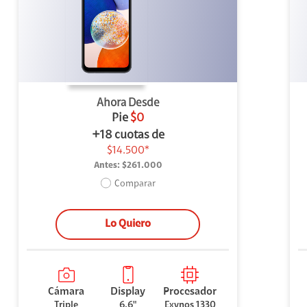
uipo
ento
ium
Ahora Desde
Pie
$0
+18 cuotas de
$14.500*
Antes:
$261.000
alor Agregado
Comparar
Lo Quiero
Cámara
Display
Procesador
Triple
6.6"
Exynos 1330