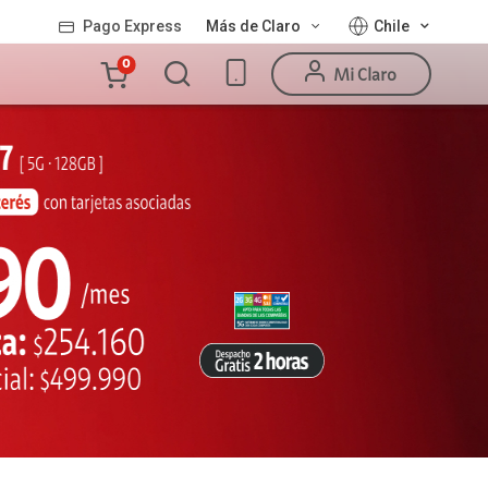
Pago Express
Más de Claro
Chile
Carro
0
Mi Claro
de
la
compra
Valor
Línea