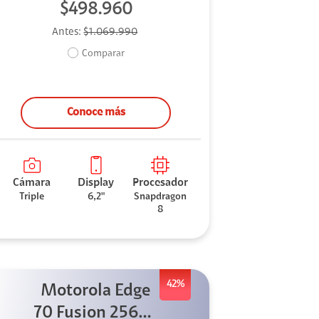
$498.960
Antes:
$1.069.990
Comparar
Conoce más
Cámara
Display
Procesador
Triple
6,2"
Snapdragon
8
42%
Motorola Edge
70 Fusion 256GB