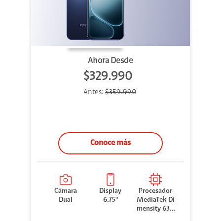
Ahora Desde
$329.990
Antes:
$359.990
Conoce más
Cámara
Display
Procesador
Dual
6.75"
MediaTek Di
mensity 630
0