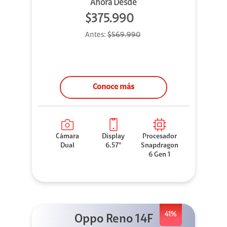
Ahora Desde
$375.990
Antes:
$569.990
Conoce más
Cámara
Display
Procesador
Dual
6.57"
Snapdragon
6 Gen 1
41%
Oppo Reno 14F