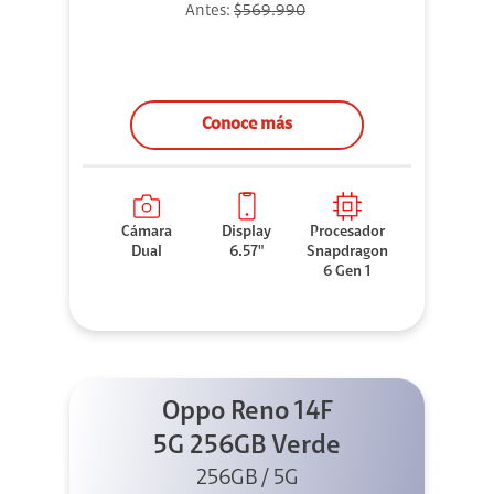
Antes:
$569.990
Conoce más
Cámara
Display
Procesador
Dual
6.57"
Snapdragon
6 Gen 1
Oppo Reno 14F
5G 256GB Verde
256GB / 5G