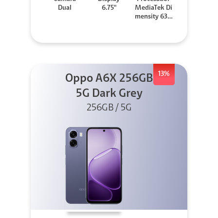
Dual
6.75"
MediaTek Di
mensity 630
0
13%
Oppo A6X 256GB
5G Dark Grey
256GB / 5G