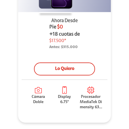
Ahora Desde
Pie
$0
+18 cuotas de
$17.500*
Antes:
$315.000
Lo Quiero
Cámara
Display
Procesador
Doble
6.75"
MediaTek Di
mensity 630
0