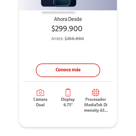
Ahora Desde
$299.900
Antes:
$359.990
Conoce más
Cámara
Display
Procesador
Dual
6.75"
MediaTek Di
mensity 630
0