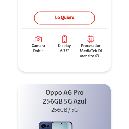
Lo Quiero
Cámara
Display
Procesador
Doble
6.75"
MediaTek Di
mensity 630
0
Oppo A6 Pro
256GB 5G Azul
256GB / 5G