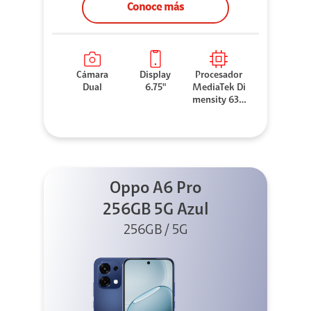
Conoce más
Cámara
Display
Procesador
Dual
6.75"
MediaTek Di
mensity 630
0
Oppo A6 Pro
256GB 5G Azul
256GB / 5G