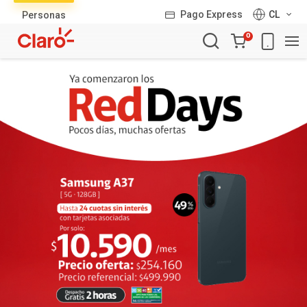
Lista
Pago Express
CL
Personas
de
Carro
productos
0
de
la
compra