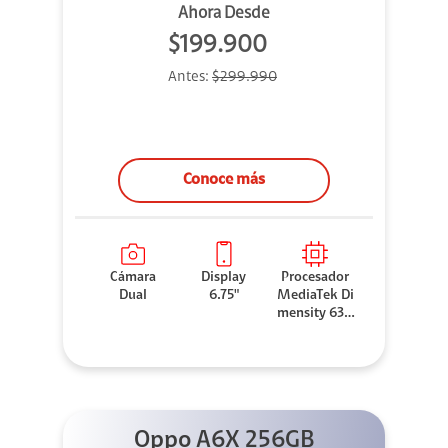
Ahora Desde
$199.900
Antes:
$299.990
Conoce más
Cámara
Display
Procesador
Dual
6.75"
MediaTek Di
mensity 630
0
Oppo A6X 256GB