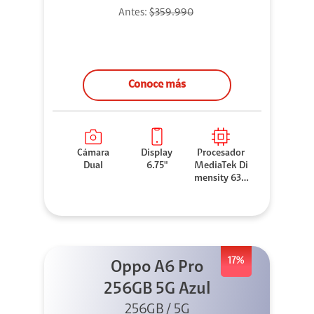
Antes:
$359.990
Conoce más
Cámara
Display
Procesador
Dual
6.75"
MediaTek Di
mensity 630
0
17%
Oppo A6 Pro
256GB 5G Azul
256GB / 5G