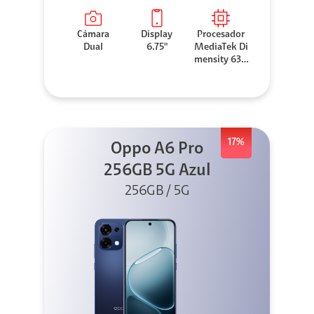
Cámara
Display
Procesador
Dual
6.75"
MediaTek Di
mensity 630
0
17%
Oppo A6 Pro
256GB 5G Azul
256GB / 5G