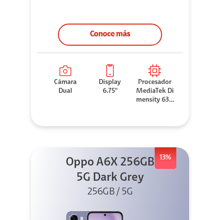
Conoce más
Cámara
Display
Procesador
Dual
6.75"
MediaTek Di
mensity 630
0
13%
Oppo A6X 256GB
5G Dark Grey
256GB / 5G