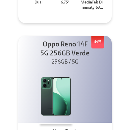
Dual
6.75"
MediaTek Di
mensity 630
0
34%
Oppo Reno 14F
5G 256GB Verde
256GB / 5G