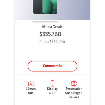
Ahora Desde
$335.760
Antes:
$569.990
Conoce más
Cámara
Display
Procesador
Dual
6.57"
Snapdragon
6 Gen 1