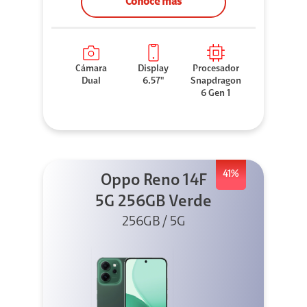
Conoce más
Cámara
Display
Procesador
Dual
6.57"
Snapdragon
6 Gen 1
41%
Oppo Reno 14F
5G 256GB Verde
256GB / 5G