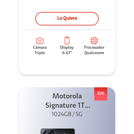
Lo Quiero
Cámara
Display
Procesador
Triple
6.67"
Qualcomm
33%
Motorola
Signature 1TB
1024GB / 5G
Negro