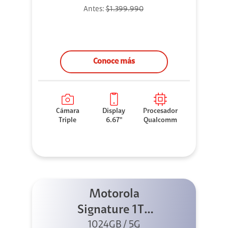
Antes:
$1.399.990
Conoce más
Cámara
Display
Procesador
Triple
6.67"
Qualcomm
Motorola
Signature 1TB
1024GB / 5G
Negro