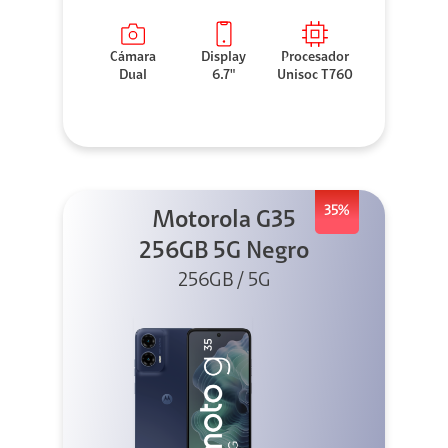
Cámara
Display
Procesador
Dual
6.7"
Unisoc T760
35%
Motorola G35
256GB 5G Negro
256GB / 5G