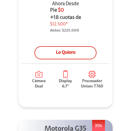
Ahora Desde
Pie
$0
+18 cuotas de
$12.500*
Antes:
$225.000
Lo Quiero
Cámara
Display
Procesador
Dual
6.7"
Unisoc T760
35%
Motorola G35