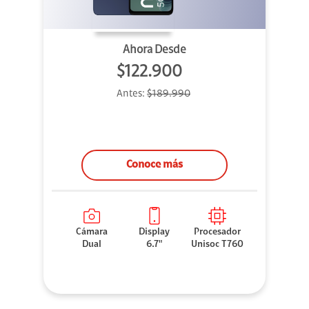
Ahora Desde
$122.900
Antes:
$189.990
Conoce más
Cámara
Display
Procesador
Dual
6.7"
Unisoc T760