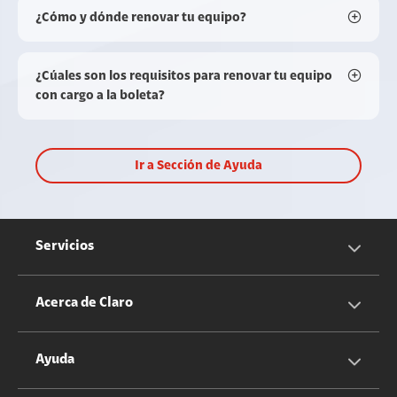
¿Cómo y dónde renovar tu equipo?
¿Cúales son los requisitos para renovar tu equipo
con cargo a la boleta?
Ir a Sección de Ayuda
Servicios
Servicios Móviles
Acerca de Claro
Servicios Hogar
Información Corporativa
Ayuda