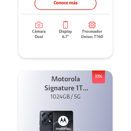
Conoce más
Cámara
Display
Procesador
Dual
6.7"
Unisoc T760
33%
Motorola
Signature 1TB
1024GB / 5G
Negro