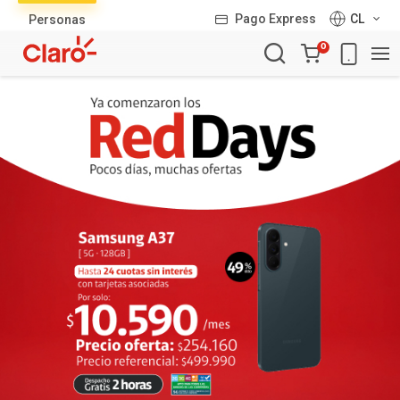
Lista
Pago Express
CL
Personas
de
Carro
productos
0
de
la
compra