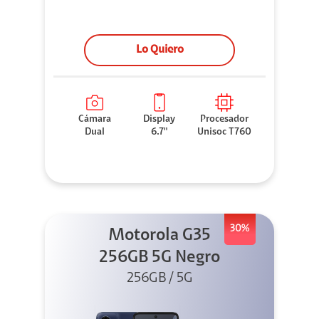
Lo Quiero
Cámara
Display
Procesador
Dual
6.7"
Unisoc T760
30%
Motorola G35
256GB 5G Negro
256GB / 5G