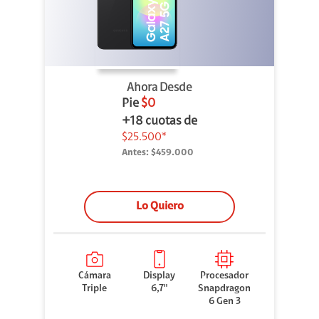
Ahora Desde
Pie
$0
+18 cuotas de
$25.500*
Antes:
$459.000
Lo Quiero
Cámara
Display
Procesador
Triple
6,7"
Snapdragon
6 Gen 3