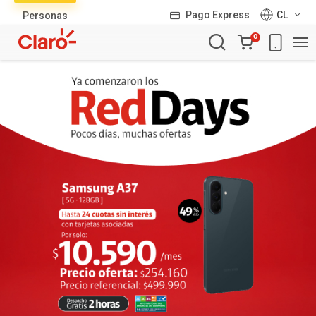
Lista
Pago Express
CL
Personas
de
Carro
productos
0
de
la
compra