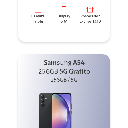
Cámara
Display
Procesador
Triple
6.6"
Exynos 1330
Samsung A54
256GB 5G Grafito
256GB / 5G