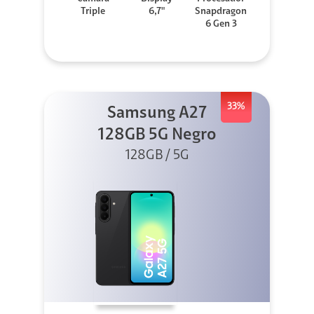
Triple
6,7"
Snapdragon
6 Gen 3
33%
Samsung A27
128GB 5G Negro
128GB / 5G