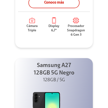
Conoce más
Cámara
Display
Procesador
Triple
6,7"
Snapdragon
6 Gen 3
Samsung A27
128GB 5G Negro
128GB / 5G