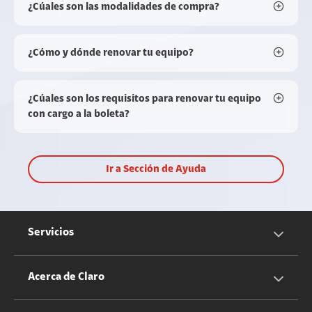
¿Cúales son las modalidades de compra?
¿Cómo y dónde renovar tu equipo?
¿Cúales son los requisitos para renovar tu equipo
con cargo a la boleta?
Ir a Sección de Ayuda
Servicios
Servicios Móviles
Acerca de Claro