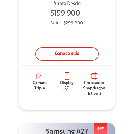
Ahora Desde
$199.900
Antes:
$299.990
Conoce más
Cámara
Display
Procesador
Triple
6,7"
Snapdragon
6 Gen 3
33%
Samsung A27