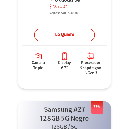
+18 cuotas de
$22.500*
Antes:
$405.000
Lo Quiero
Cámara
Display
Procesador
Triple
6,7"
Snapdragon
6 Gen 3
33%
Samsung A27
128GB 5G Negro
128GB / 5G