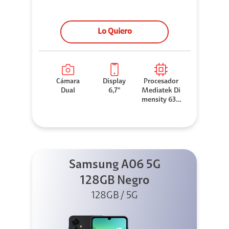
Lo Quiero
Cámara
Display
Procesador
Dual
6,7"
Mediatek Di
mensity 630
0
Samsung A06 5G
128GB Negro
128GB / 5G