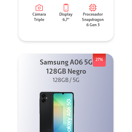
Cámara
Display
Procesador
Triple
6,7"
Snapdragon
6 Gen 3
27%
Samsung A06 5G
128GB Negro
128GB / 5G