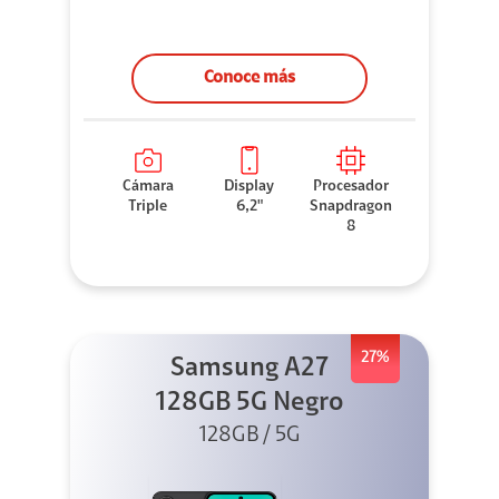
Conoce más
Cámara
Display
Procesador
Triple
6,2"
Snapdragon
8
27%
Samsung A27
128GB 5G Negro
128GB / 5G