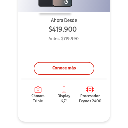
Ahora Desde
$419.900
Antes:
$719.990
Conoce más
Cámara
Display
Procesador
Triple
6,7"
Exynos 2400