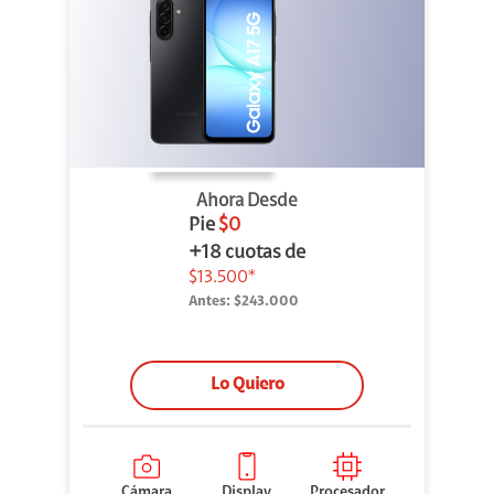
Ahora Desde
Pie
$0
+18 cuotas de
$13.500*
Antes:
$243.000
Lo Quiero
Cámara
Display
Procesador