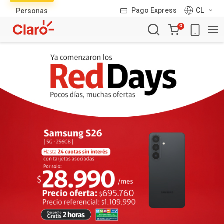
Lista
Pago Express
CL
Personas
de
Carro
productos
0
de
la
compra