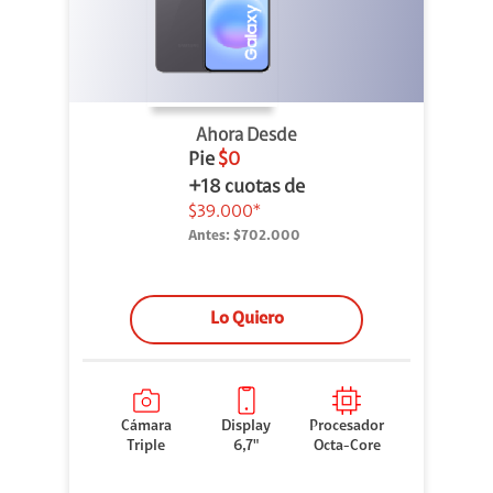
Ahora Desde
Pie
$0
+18 cuotas de
$39.000*
Antes:
$702.000
Lo Quiero
Cámara
Display
Procesador
Triple
6,7"
Octa-Core