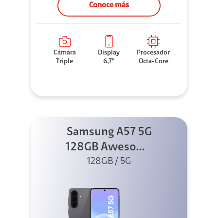
Conoce más
Cámara
Display
Procesador
Triple
6,7"
Octa-Core
Samsung A57 5G
128GB Awesome
128GB / 5G
Gray