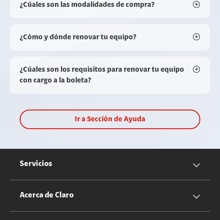
¿Cúales son las modalidades de compra?
¿Cómo y dónde renovar tu equipo?
¿Cúales son los requisitos para renovar tu equipo
con cargo a la boleta?
Ir a Sección de Ayuda
Servicios
Servicios Móviles
Acerca de Claro