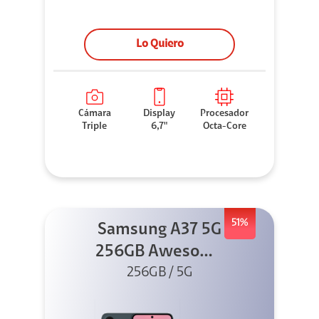
Lo Quiero
Cámara
Display
Procesador
Triple
6,7"
Octa-Core
51%
Samsung A37 5G
256GB Awesome
Graygreen
256GB / 5G