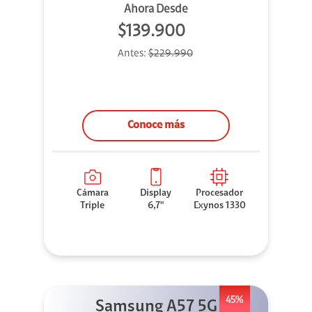
Ahora Desde
$139.900
Antes:
$229.990
Conoce más
Cámara
Display
Procesador
Triple
6,7"
Exynos 1330
45%
Samsung A57 5G