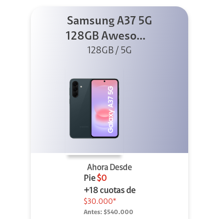
Samsung A37 5G
128GB Awesome
Graygreen
128GB / 5G
Ahora Desde
Pie
$0
+18 cuotas de
$30.000*
Antes:
$540.000