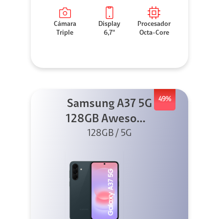
Cámara
Display
Procesador
Triple
6,7"
Octa-Core
49%
Samsung A37 5G
128GB Awesome
Graygreen
128GB / 5G