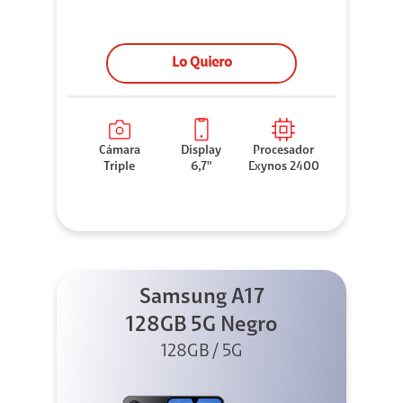
Lo Quiero
Cámara
Display
Procesador
Triple
6,7"
Exynos 2400
Samsung A17
128GB 5G Negro
128GB / 5G