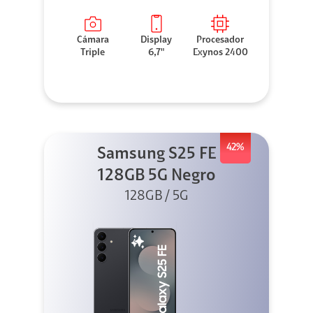
Cámara
Display
Procesador
Triple
6,7"
Exynos 2400
42%
Samsung S25 FE
128GB 5G Negro
128GB / 5G