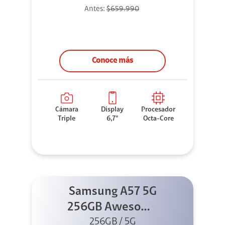
Antes:
$659.990
Conoce más
Cámara
Display
Procesador
Triple
6,7"
Octa-Core
Samsung A57 5G
256GB Awesome
256GB / 5G
Gray