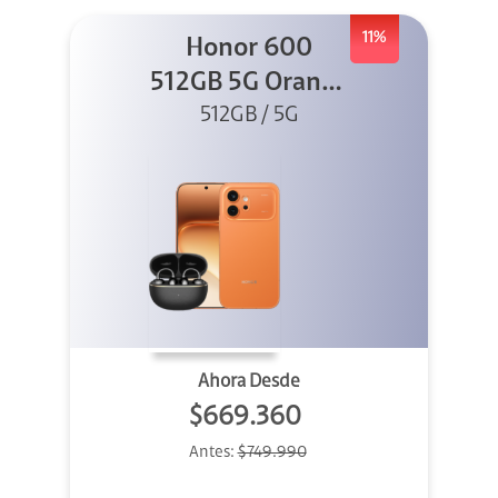
11%
Honor 600
512GB 5G Orange
512GB / 5G
+ Clip 2
Ahora Desde
$669.360
Antes:
$749.990