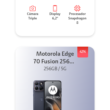
Cámara
Display
Procesador
Triple
6,2"
Snapdragon
8
42%
Motorola Edge
70 Fusion 256GB
256GB / 5G
Azul