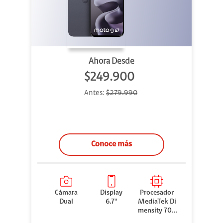
Ahora Desde
$249.900
Antes:
$279.990
Conoce más
Cámara
Display
Procesador
Dual
6.7"
MediaTek Di
mensity 706
0