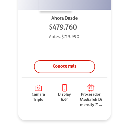
Ahora Desde
$479.760
Antes:
$719.990
Conoce más
Cámara
Display
Procesador
Triple
6.6''
MediaTek Di
mensity 710
0 Elite