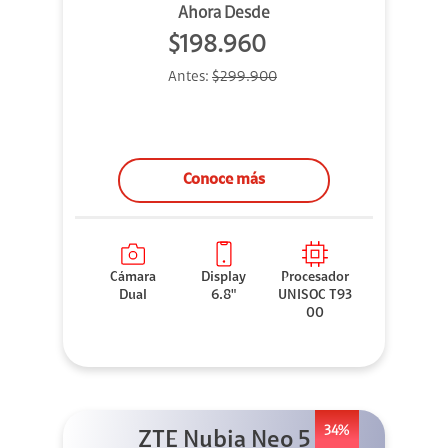
Ahora Desde
$198.960
Antes:
$299.900
Conoce más
Cámara
Display
Procesador
Dual
6.8"
UNISOC T93
00
34%
ZTE Nubia Neo 5