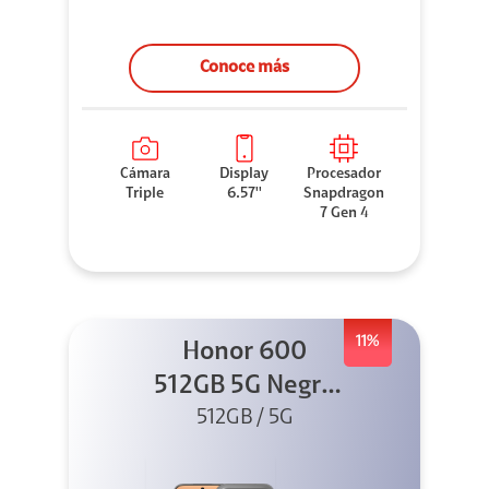
Conoce más
Cámara
Display
Procesador
Triple
6.57''
Snapdragon
7 Gen 4
11%
Honor 600
512GB 5G Negro
512GB / 5G
+ Clip 2