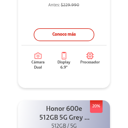
Antes:
$229.990
Conoce más
Cámara
Display
Procesador
Dual
6.9"
20%
Honor 600e
512GB 5G Grey +
512GB / 5G
45W