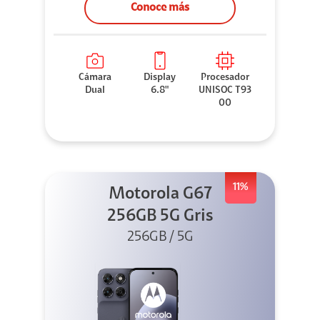
Conoce más
Cámara
Display
Procesador
Dual
6.8"
UNISOC T93
00
11%
Motorola G67
256GB 5G Gris
256GB / 5G