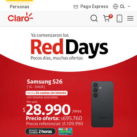
Lista
Pago Express
CL
Personas
de
Carro
productos
0
de
la
compra