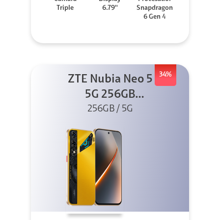
Triple
6.79''
Snapdragon
6 Gen 4
34%
ZTE Nubia Neo 5
5G 256GB
256GB / 5G
Dorado