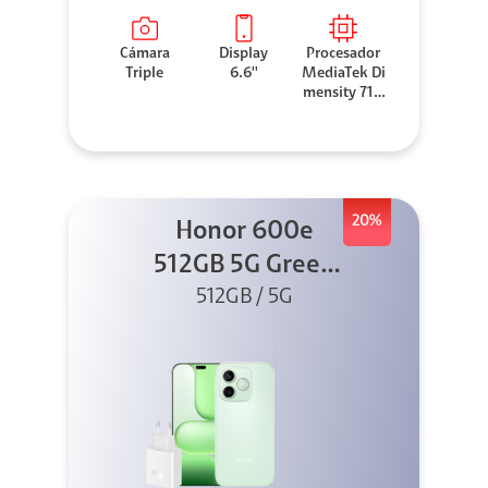
Cámara
Display
Procesador
Triple
6.6''
MediaTek Di
mensity 710
0 Elite
20%
Honor 600e
512GB 5G Green
512GB / 5G
+ 45W