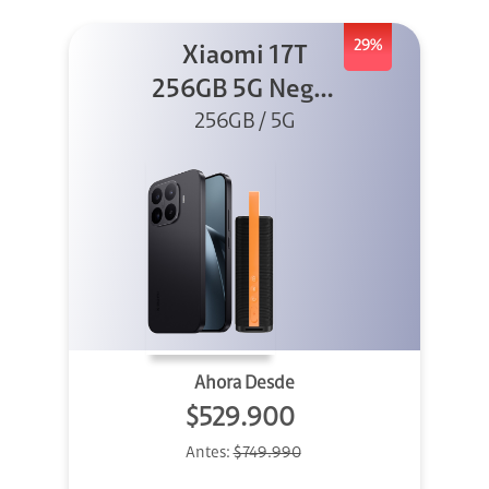
29%
Xiaomi 17T
256GB 5G Negro
256GB / 5G
+ Sound
Outdoor
Ahora Desde
$529.900
Antes:
$749.990