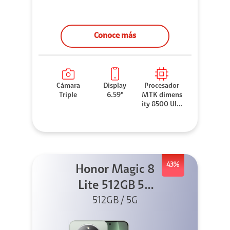
Conoce más
Cámara
Display
Procesador
Triple
6.59"
MTK dimens
ity 8500 Ultr
a
43%
Honor Magic 8
Lite 512GB 5G
512GB / 5G
Verde