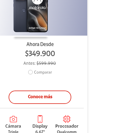
Ahora Desde
$349.900
Antes:
$599.990
Comparar
Conoce más
Cámara
Display
Procesador
Triple
6.67"
Qualcomm