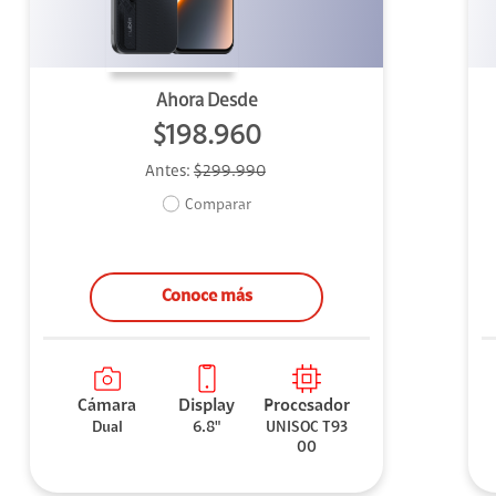
Ahora Desde
$198.960
Antes:
$299.990
Comparar
Conoce más
Cámara
Display
Procesador
Dual
6.8"
UNISOC T93
00