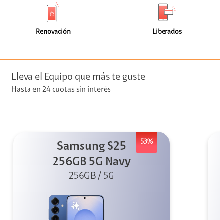
de
de
(0)
(0)
faceta
faceta
visión
Renovación
Liberados
visión + Telefonía
e streaming
Lleva el Equipo que más te guste
Hasta en 24 cuotas sin interés
53%
Samsung S25
elular
256GB 5G Navy
256GB / 5G