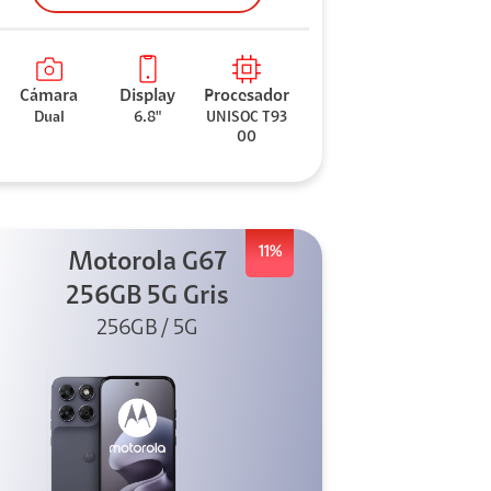
Cámara
Display
Procesador
Dual
6.8"
UNISOC T93
00
11%
Motorola G67
256GB 5G Gris
256GB / 5G