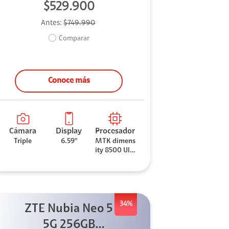
$529.900
Antes:
$749.990
Comparar
Conoce más
Cámara
Display
Procesador
Triple
6.59"
MTK dimens
ity 8500 Ultr
a
34%
ZTE Nubia Neo 5
5G 256GB