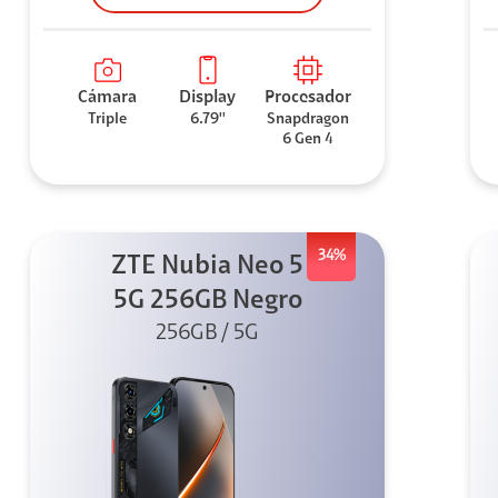
Cámara
Display
Procesador
Triple
6.79''
Snapdragon
6 Gen 4
34%
ZTE Nubia Neo 5
5G 256GB Negro
256GB / 5G