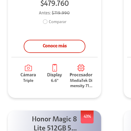
$479.760
Antes:
$719.990
Comparar
Conoce más
Cámara
Display
Procesador
Triple
6.6''
MediaTek Di
mensity 710
0 Elite
43%
Honor Magic 8
Lite 512GB 5G