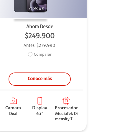
Ahora Desde
$249.900
Antes:
$279.990
Comparar
Conoce más
Cámara
Display
Procesador
Dual
6.7"
MediaTek Di
mensity 706
0