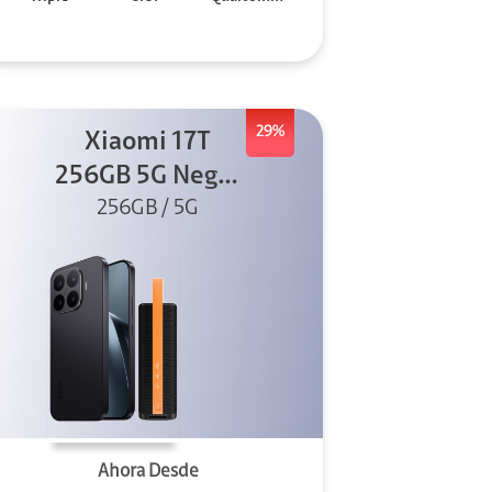
29%
Xiaomi 17T
256GB 5G Negro
256GB / 5G
+ Sound
Outdoor
Ahora Desde