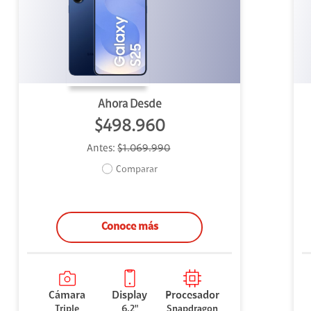
uipo
ento
ium
Ahora Desde
$498.960
Antes:
$1.069.990
alor Agregado
Comparar
Conoce más
Cámara
Display
Procesador
Triple
6,2"
Snapdragon