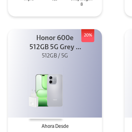
8
20%
Honor 600e
512GB 5G Grey +
512GB / 5G
45W
Ahora Desde