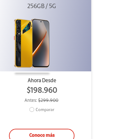
256GB / 5G
Dorado
Ahora Desde
$198.960
Antes:
$299.900
Comparar
Conoce más