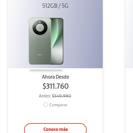
512GB / 5G
Verde
Ahora Desde
$311.760
Antes:
$549.990
Comparar
Conoce más