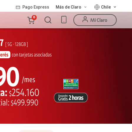
Pago Express
Más de Claro
Chile
Carro
0
Mi Claro
de
la
compra
Valor
Línea