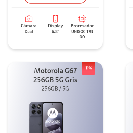
Cámara
Display
Procesador
Dual
6.8"
UNISOC T93
00
11%
Motorola G67
256GB 5G Gris
256GB / 5G