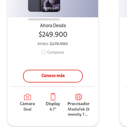
Ahora Desde
$249.900
Antes:
$279.990
Comparar
Conoce más
Cámara
Display
Procesador
Dual
6.7"
MediaTek Di
mensity 706
0