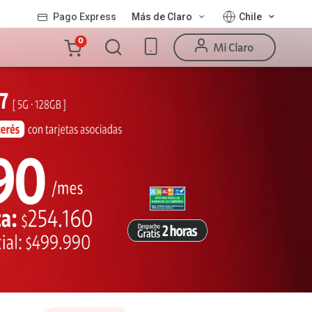
Pago Express
Más de Claro
Chile
Carro
0
Mi Claro
de
la
compra
Valor
Línea