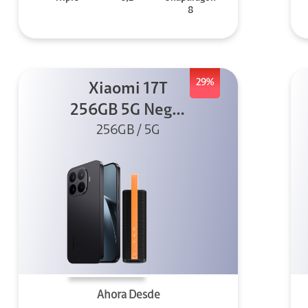
8
29%
Xiaomi 17T
256GB 5G Negro
256GB / 5G
+ Sound
Outdoor
Ahora Desde