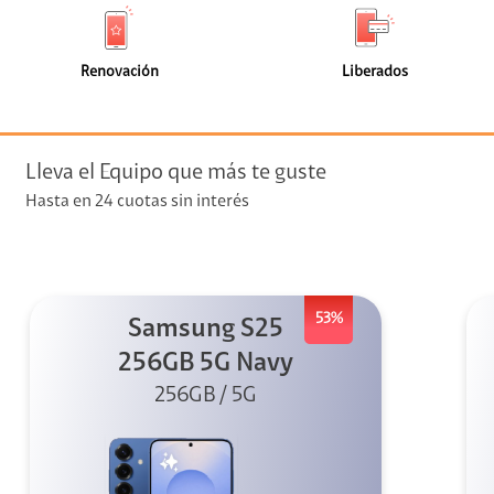
de
de
(0)
(0)
faceta
faceta
visión
Renovación
Liberados
visión + Telefonía
e streaming
Lleva el Equipo que más te guste
Hasta en 24 cuotas sin interés
53%
Samsung S25
elular
256GB 5G Navy
256GB / 5G