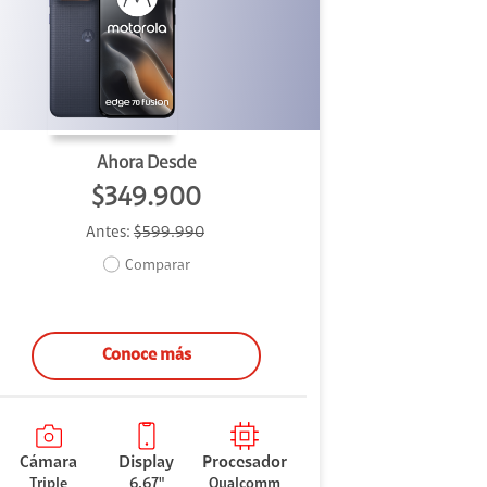
Ahora Desde
$349.900
Antes:
$599.990
Comparar
Conoce más
Cámara
Display
Procesador
Triple
6.67"
Qualcomm