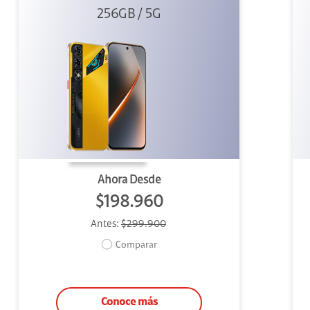
256GB / 5G
Dorado
Ahora Desde
$198.960
Antes:
$299.900
Comparar
Conoce más