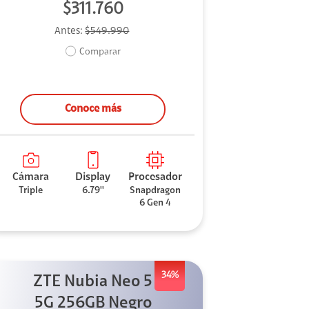
$311.760
Antes:
$549.990
Comparar
Conoce más
Cámara
Display
Procesador
Triple
6.79''
Snapdragon
6 Gen 4
34%
ZTE Nubia Neo 5
5G 256GB Negro