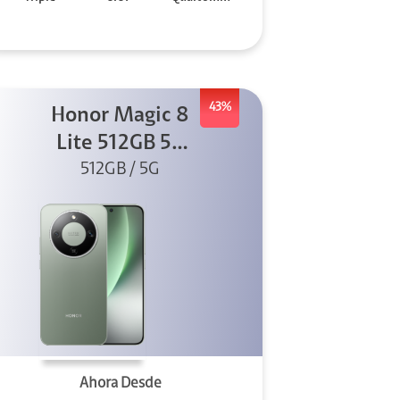
43%
Honor Magic 8
Lite 512GB 5G
512GB / 5G
Verde
Ahora Desde