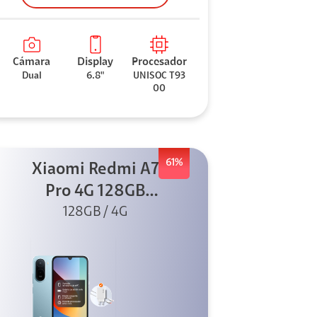
Cámara
Display
Procesador
Dual
6.8"
UNISOC T93
00
61%
Xiaomi Redmi A7
Pro 4G 128GB
Azul + Cargador
128GB / 4G