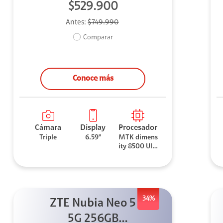
$529.900
Antes:
$749.990
Comparar
Conoce más
Cámara
Display
Procesador
Triple
6.59"
MTK dimens
ity 8500 Ultr
a
34%
ZTE Nubia Neo 5
5G 256GB