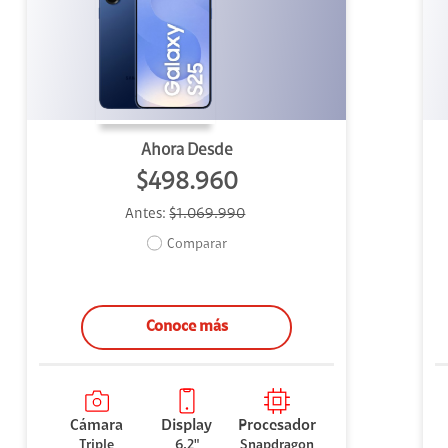
uipo
ento
ium
Ahora Desde
$498.960
Antes:
$1.069.990
alor Agregado
Comparar
Conoce más
Cámara
Display
Procesador
Triple
6,2"
Snapdragon