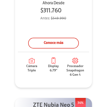
Ahora Desde
$311.760
Antes:
$549.990
Conoce más
Cámara
Display
Procesador
Triple
6.79''
Snapdragon
6 Gen 4
34%
ZTE Nubia Neo 5