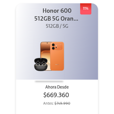
11%
Honor 600
512GB 5G Orange
512GB / 5G
+ Clip 2
Ahora Desde
$669.360
Antes:
$749.990