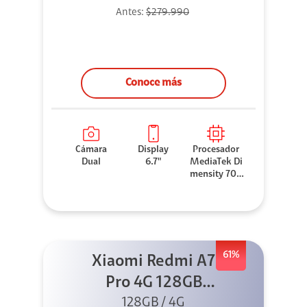
Antes:
$279.990
Conoce más
Cámara
Display
Procesador
Dual
6.7"
MediaTek Di
mensity 706
0
61%
Xiaomi Redmi A7
Pro 4G 128GB
Azul + Cargador
128GB / 4G