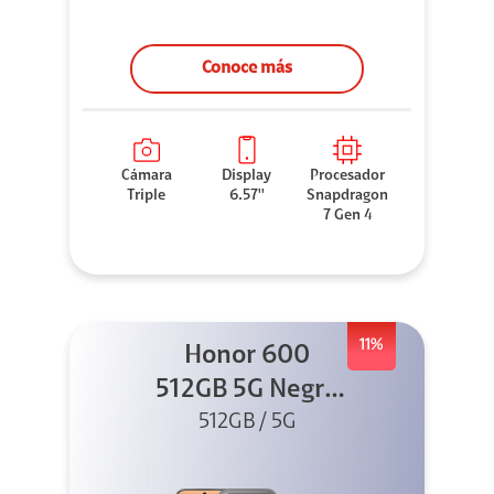
Conoce más
Cámara
Display
Procesador
Triple
6.57''
Snapdragon
7 Gen 4
11%
Honor 600
512GB 5G Negro
512GB / 5G
+ Clip 2