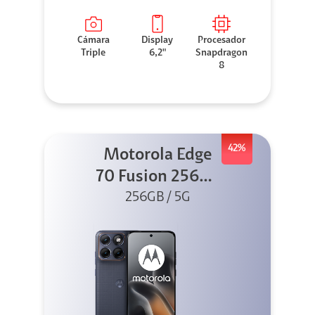
Cámara
Display
Procesador
Triple
6,2"
Snapdragon
8
42%
Motorola Edge
70 Fusion 256GB
256GB / 5G
Azul