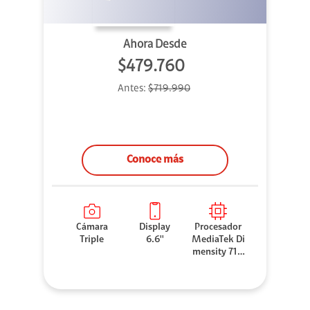
Ahora Desde
$479.760
Antes:
$719.990
Conoce más
Cámara
Display
Procesador
Triple
6.6''
MediaTek Di
mensity 710
0 Elite