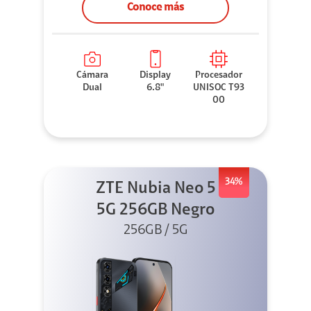
Conoce más
Cámara
Display
Procesador
Dual
6.8"
UNISOC T93
00
34%
ZTE Nubia Neo 5
5G 256GB Negro
256GB / 5G