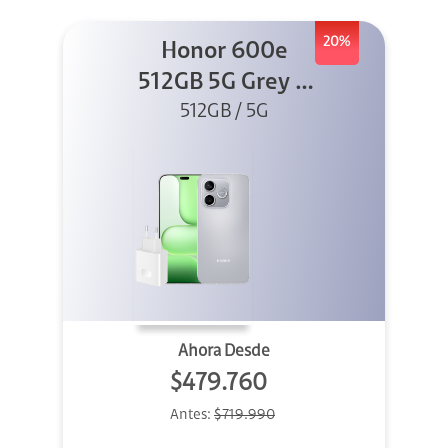
20%
Honor 600e
512GB 5G Grey +
512GB / 5G
45W
Ahora Desde
$479.760
Antes:
$719.990