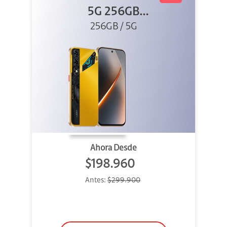
5G 256GB
256GB / 5G
Dorado
Ahora Desde
$198.960
Antes:
$299.900