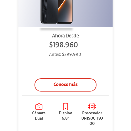
Ahora Desde
$198.960
Antes:
$299.990
Conoce más
Cámara
Display
Procesador
Dual
6.8"
UNISOC T93
00