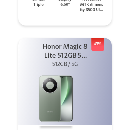
Triple
6.59"
MTK dimens
ity 8500 Ultr
a
43%
Honor Magic 8
Lite 512GB 5G
512GB / 5G
Verde