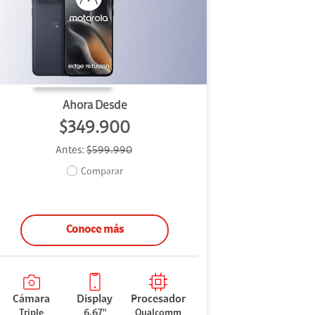
Ahora Desde
$349.900
Antes:
$599.990
Comparar
Conoce más
Cámara
Display
Procesador
Triple
6.67"
Qualcomm