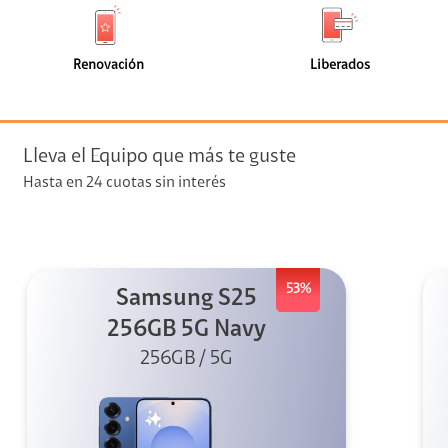
de
de
(0)
(0)
faceta
faceta
visión
Renovación
Liberados
visión + Telefonía
e streaming
Lleva el Equipo que más te guste
Hasta en 24 cuotas sin interés
53%
Samsung S25
elular
256GB 5G Navy
256GB / 5G