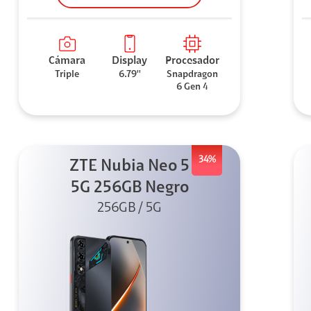
Cámara
Display
Procesador
Triple
6.79''
Snapdragon
6 Gen 4
34%
ZTE Nubia Neo 5
5G 256GB Negro
256GB / 5G