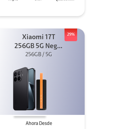
29%
Xiaomi 17T
256GB 5G Negro
256GB / 5G
+ Sound
Outdoor
Ahora Desde