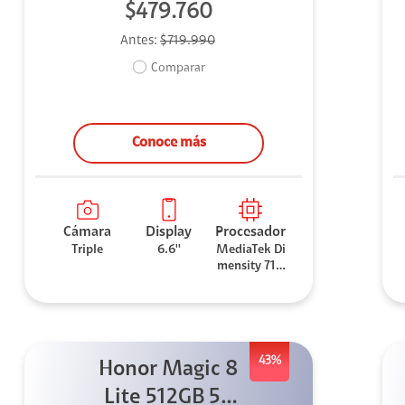
$479.760
Antes:
$719.990
Comparar
Conoce más
Cámara
Display
Procesador
Triple
6.6''
MediaTek Di
mensity 710
0 Elite
43%
Honor Magic 8
Lite 512GB 5G