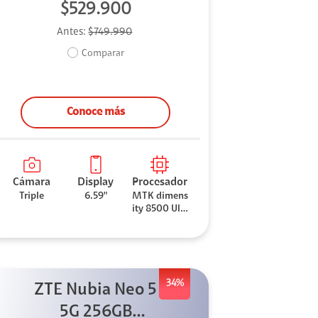
$529.900
Antes:
$749.990
Comparar
Conoce más
Cámara
Display
Procesador
Triple
6.59"
MTK dimens
ity 8500 Ultr
a
34%
ZTE Nubia Neo 5
5G 256GB