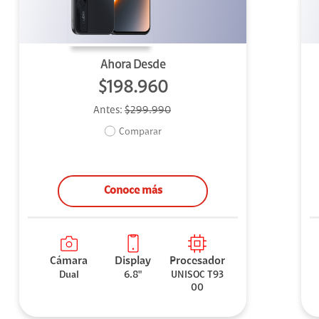
Ahora Desde
$198.960
Antes:
$299.990
Comparar
Conoce más
Cámara
Display
Procesador
Dual
6.8"
UNISOC T93
00