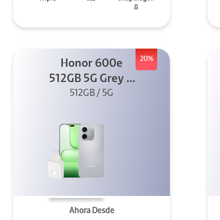
8
20%
Honor 600e
512GB 5G Grey +
512GB / 5G
45W
Ahora Desde