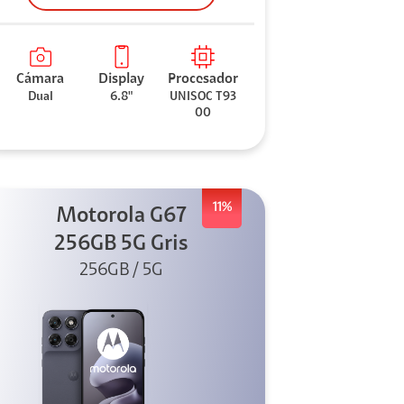
Cámara
Display
Procesador
Dual
6.8"
UNISOC T93
00
11%
Motorola G67
256GB 5G Gris
256GB / 5G