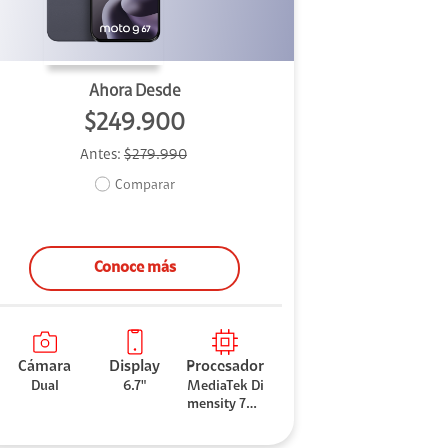
Ahora Desde
$249.900
Antes:
$279.990
Comparar
Conoce más
Cámara
Display
Procesador
Dual
6.7"
MediaTek Di
mensity 706
0