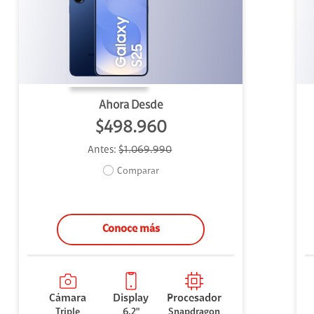
uipo
ento
ium
Ahora Desde
$498.960
Antes:
$1.069.990
alor Agregado
Comparar
Conoce más
Cámara
Display
Procesador
Triple
6,2"
Snapdragon