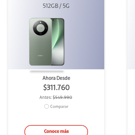
512GB / 5G
Verde
Ahora Desde
$311.760
Antes:
$549.990
Comparar
Conoce más