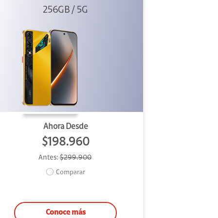
256GB / 5G
Dorado
Ahora Desde
$198.960
Antes:
$299.900
Comparar
Conoce más