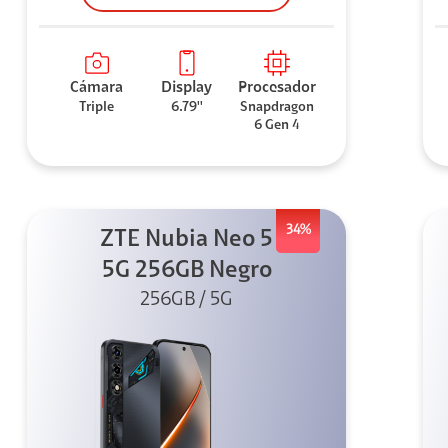
Cámara
Display
Procesador
Triple
6.79''
Snapdragon
6 Gen 4
34%
ZTE Nubia Neo 5
5G 256GB Negro
256GB / 5G