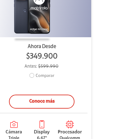
Ahora Desde
$349.900
Antes:
$599.990
Comparar
Conoce más
Cámara
Display
Procesador
Triple
6.67"
Qualcomm