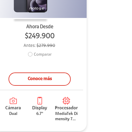
Ahora Desde
$249.900
Antes:
$279.990
Comparar
Conoce más
Cámara
Display
Procesador
Dual
6.7"
MediaTek Di
mensity 706
0