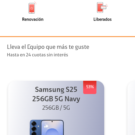
de
de
(0)
(0)
faceta
faceta
visión
Renovación
Liberados
visión + Telefonía
e streaming
Lleva el Equipo que más te guste
Hasta en 24 cuotas sin interés
53%
Samsung S25
elular
256GB 5G Navy
256GB / 5G