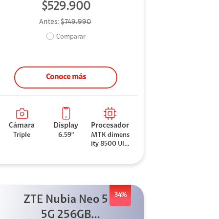
$529.900
Antes:
$749.990
Comparar
Conoce más
Cámara
Display
Procesador
Triple
6.59"
MTK dimens
ity 8500 Ultr
a
34%
ZTE Nubia Neo 5
5G 256GB