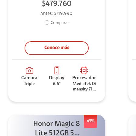
$479.760
Antes:
$719.990
Comparar
Conoce más
Cámara
Display
Procesador
Triple
6.6''
MediaTek Di
mensity 710
0 Elite
43%
Honor Magic 8
Lite 512GB 5G