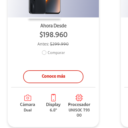
Ahora Desde
$198.960
Antes:
$299.990
Comparar
Conoce más
Cámara
Display
Procesador
Dual
6.8"
UNISOC T93
00