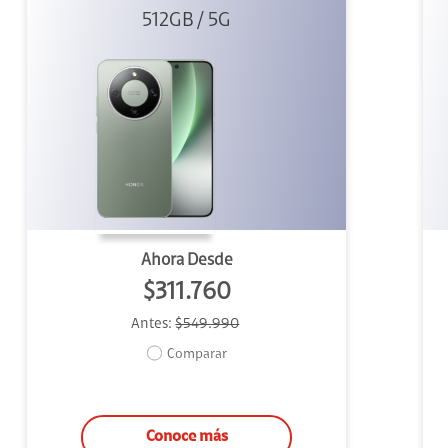
512GB / 5G
Verde
Ahora Desde
$311.760
Antes:
$549.990
Comparar
Conoce más