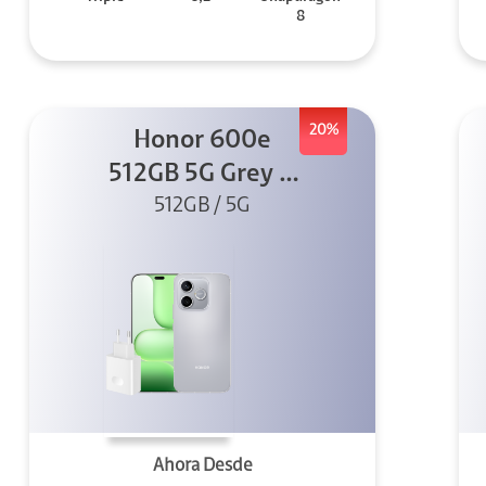
8
20%
Honor 600e
512GB 5G Grey +
512GB / 5G
45W
Ahora Desde