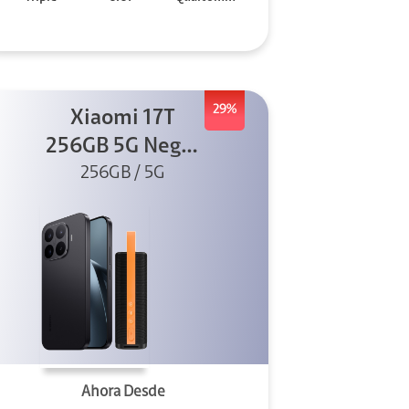
29%
Xiaomi 17T
256GB 5G Negro
256GB / 5G
+ Sound
Outdoor
Ahora Desde