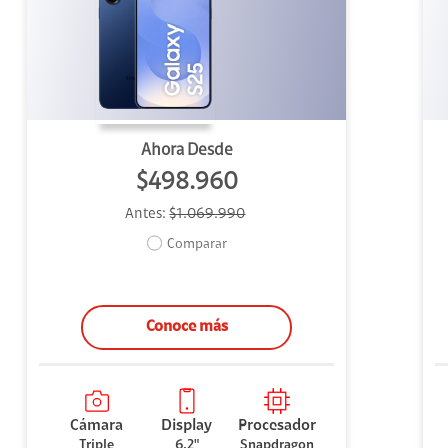
uipo
ento
ium
Ahora Desde
$498.960
Antes:
$1.069.990
alor Agregado
Comparar
Conoce más
Cámara
Display
Procesador
Triple
6,2"
Snapdragon