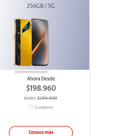
256GB / 5G
Dorado
Ahora Desde
$198.960
Antes:
$299.900
Comparar
Conoce más