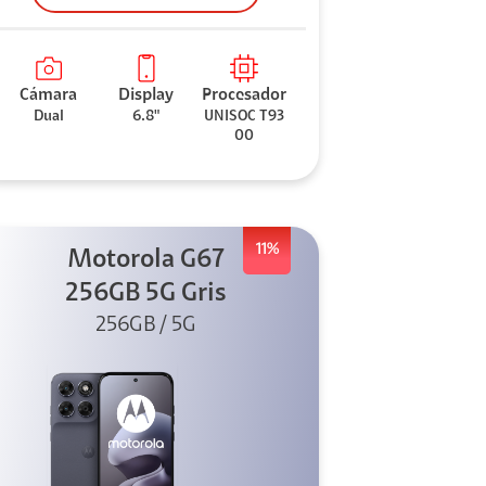
Cámara
Display
Procesador
Dual
6.8"
UNISOC T93
00
11%
Motorola G67
256GB 5G Gris
256GB / 5G