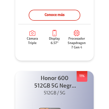
Conoce más
Cámara
Display
Procesador
Triple
6.57''
Snapdragon
7 Gen 4
11%
Honor 600
512GB 5G Negro
512GB / 5G
+ Clip 2