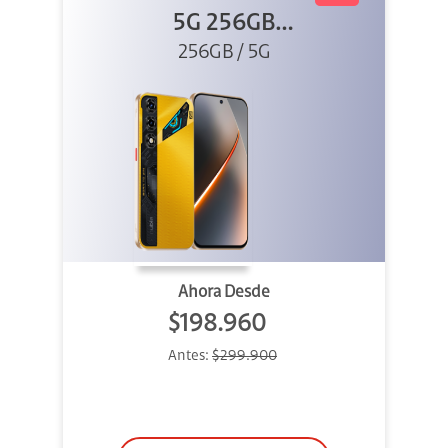
5G 256GB
256GB / 5G
Dorado
Ahora Desde
$198.960
Antes:
$299.900