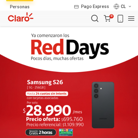
Lista
Pago Express
CL
Personas
de
Carro
productos
0
de
la
compra