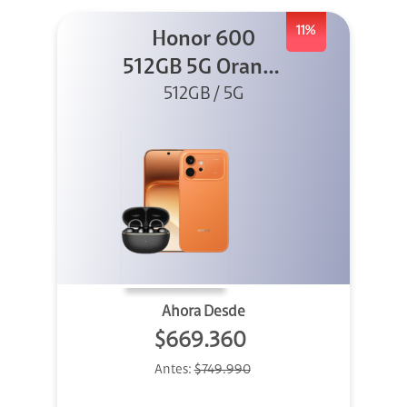
11%
Honor 600
512GB 5G Orange
512GB / 5G
+ Clip 2
Ahora Desde
$669.360
Antes:
$749.990