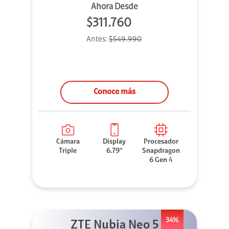
Ahora Desde
$311.760
Antes:
$549.990
Conoce más
Cámara
Display
Procesador
Triple
6.79''
Snapdragon
6 Gen 4
34%
ZTE Nubia Neo 5