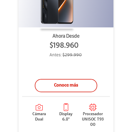
Ahora Desde
$198.960
Antes:
$299.990
Conoce más
Cámara
Display
Procesador
Dual
6.8"
UNISOC T93
00