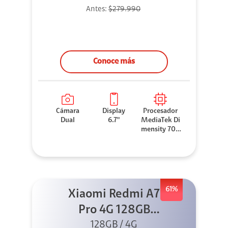
Antes:
$279.990
Conoce más
Cámara
Display
Procesador
Dual
6.7"
MediaTek Di
mensity 706
0
61%
Xiaomi Redmi A7
Pro 4G 128GB
Azul + Cargador
128GB / 4G