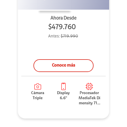
Ahora Desde
$479.760
Antes:
$719.990
Conoce más
Cámara
Display
Procesador
Triple
6.6''
MediaTek Di
mensity 710
0 Elite