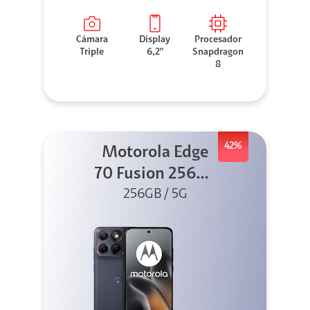
Cámara
Display
Procesador
Triple
6,2"
Snapdragon
8
42%
Motorola Edge
70 Fusion 256GB
256GB / 5G
Azul