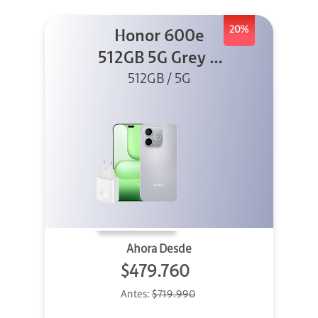
20%
Honor 600e
512GB 5G Grey +
512GB / 5G
45W
Ahora Desde
$479.760
Antes:
$719.990