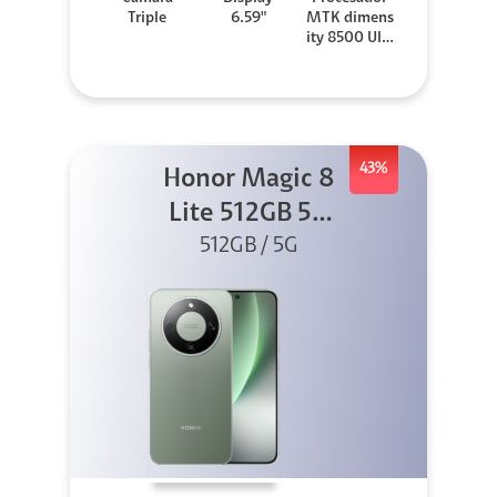
Triple
6.59"
MTK dimens
ity 8500 Ultr
a
43%
Honor Magic 8
Lite 512GB 5G
512GB / 5G
Verde