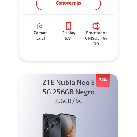
Conoce más
Cámara
Display
Procesador
Dual
6.8"
UNISOC T93
00
34%
ZTE Nubia Neo 5
5G 256GB Negro
256GB / 5G