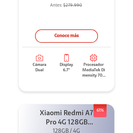
Antes:
$279.990
Conoce más
Cámara
Display
Procesador
Dual
6.7"
MediaTek Di
mensity 706
0
61%
Xiaomi Redmi A7
Pro 4G 128GB
Azul + Cargador
128GB / 4G