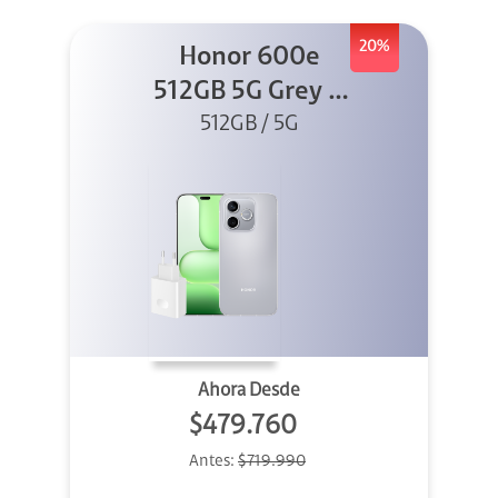
20%
Honor 600e
512GB 5G Grey +
512GB / 5G
45W
Ahora Desde
$479.760
Antes:
$719.990