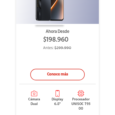
Ahora Desde
$198.960
Antes:
$299.990
Conoce más
Cámara
Display
Procesador
Dual
6.8"
UNISOC T93
00