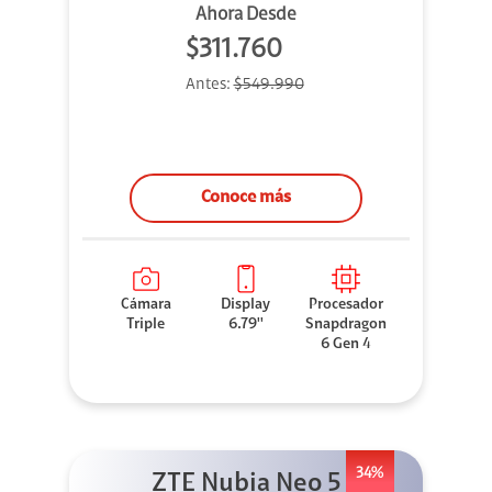
Ahora Desde
$311.760
Antes:
$549.990
Conoce más
Cámara
Display
Procesador
Triple
6.79''
Snapdragon
6 Gen 4
34%
ZTE Nubia Neo 5