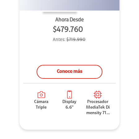
Ahora Desde
$479.760
Antes:
$719.990
Conoce más
Cámara
Display
Procesador
Triple
6.6''
MediaTek Di
mensity 710
0 Elite