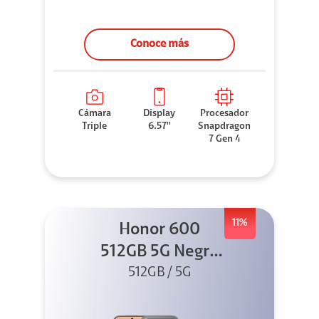
Conoce más
Cámara
Display
Procesador
Triple
6.57''
Snapdragon
7 Gen 4
11%
Honor 600
512GB 5G Negro
512GB / 5G
+ Clip 2