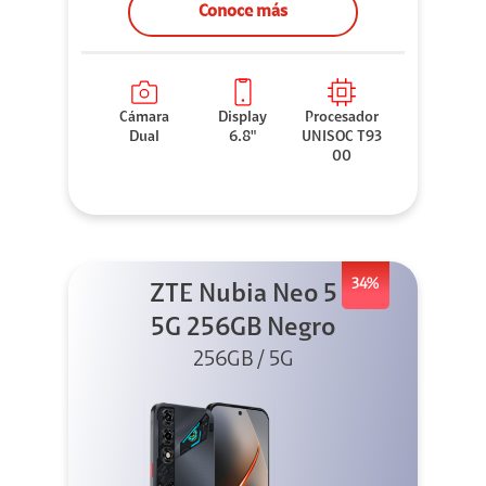
Conoce más
Cámara
Display
Procesador
Dual
6.8"
UNISOC T93
00
34%
ZTE Nubia Neo 5
5G 256GB Negro
256GB / 5G