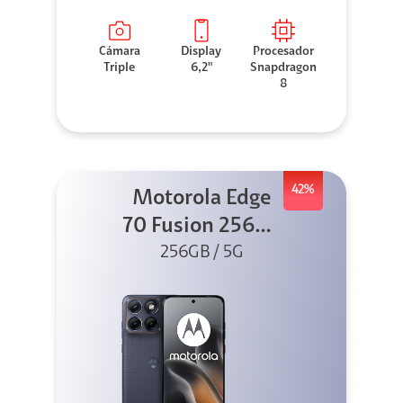
Cámara
Display
Procesador
Triple
6,2"
Snapdragon
8
42%
Motorola Edge
70 Fusion 256GB
256GB / 5G
Azul