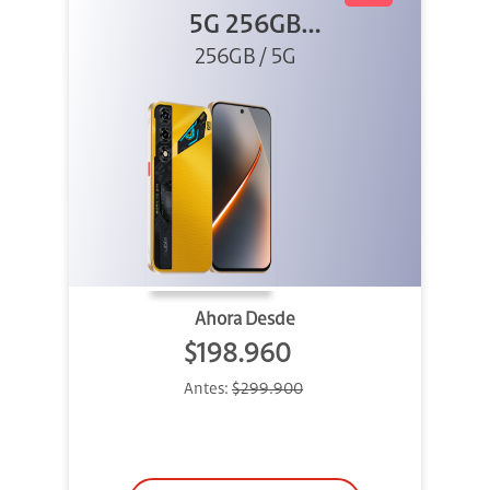
5G 256GB
256GB / 5G
Dorado
Ahora Desde
$198.960
Antes:
$299.900