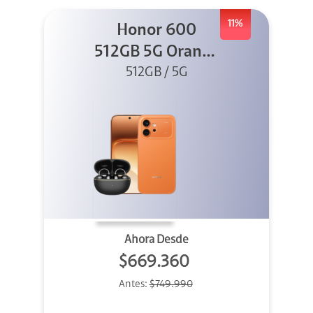
11%
Honor 600
512GB 5G Orange
512GB / 5G
+ Clip 2
Ahora Desde
$669.360
Antes:
$749.990