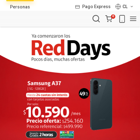
Lista
Pago Express
CL
Personas
de
Carro
productos
0
de
la
compra