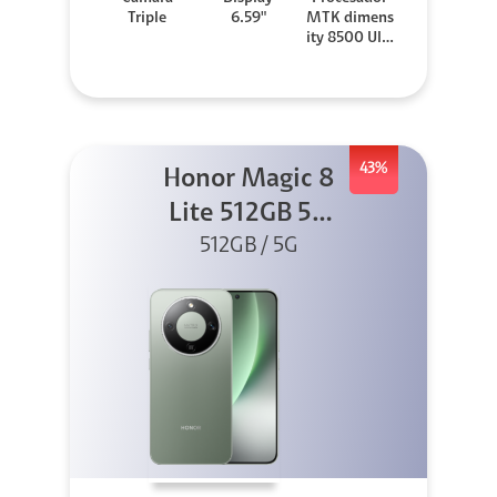
Triple
6.59"
MTK dimens
ity 8500 Ultr
a
43%
Honor Magic 8
Lite 512GB 5G
512GB / 5G
Verde