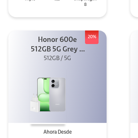
8
20%
Honor 600e
512GB 5G Grey +
512GB / 5G
45W
Ahora Desde