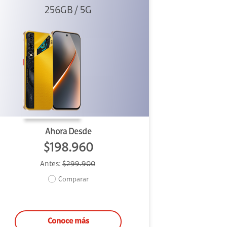
256GB / 5G
Dorado
Ahora Desde
$198.960
Antes:
$299.900
Comparar
Conoce más