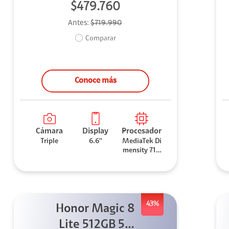
$479.760
Antes:
$719.990
Comparar
Conoce más
Cámara
Display
Procesador
Triple
6.6''
MediaTek Di
mensity 710
0 Elite
43%
Honor Magic 8
Lite 512GB 5G