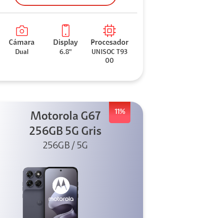
Cámara
Display
Procesador
Dual
6.8"
UNISOC T93
00
11%
Motorola G67
256GB 5G Gris
256GB / 5G