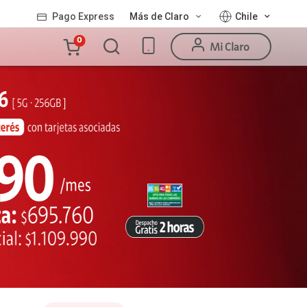
Pago Express
Más de Claro
Chile
Carro
0
Mi Claro
de
la
compra
Valor
Línea