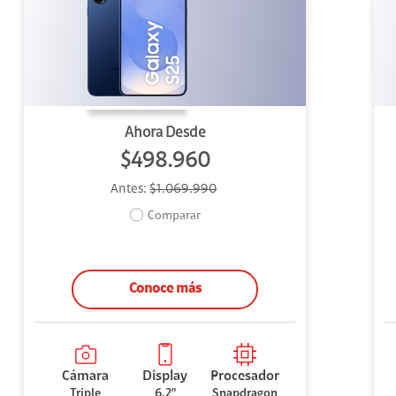
uipo
ento
ium
Ahora Desde
$498.960
Antes:
$1.069.990
alor Agregado
Comparar
Conoce más
Cámara
Display
Procesador
Triple
6,2"
Snapdragon