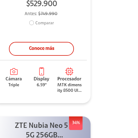
$529.900
Antes:
$749.990
Comparar
Conoce más
Cámara
Display
Procesador
Triple
6.59"
MTK dimens
ity 8500 Ultr
a
34%
ZTE Nubia Neo 5
5G 256GB