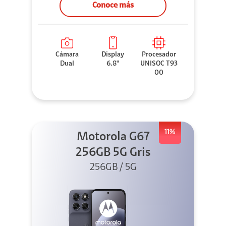
Conoce más
Cámara
Display
Procesador
Dual
6.8"
UNISOC T93
00
11%
Motorola G67
256GB 5G Gris
256GB / 5G