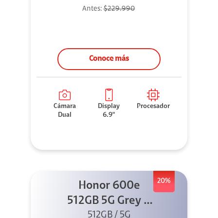
Antes:
$229.990
Conoce más
Cámara
Display
Procesador
Dual
6.9"
20%
Honor 600e
512GB 5G Grey +
512GB / 5G
45W