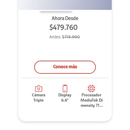
Ahora Desde
$479.760
Antes:
$719.990
Conoce más
Cámara
Display
Procesador
Triple
6.6''
MediaTek Di
mensity 710
0 Elite