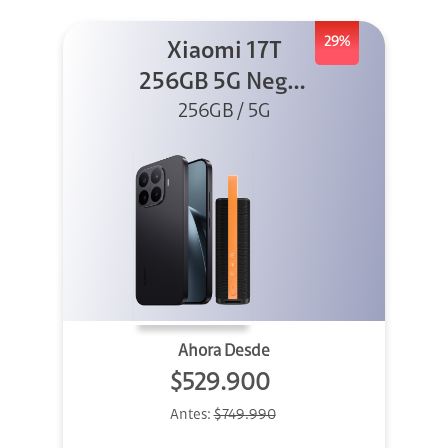
29%
Xiaomi 17T
256GB 5G Negro
256GB / 5G
+ Sound
Outdoor
Ahora Desde
$529.900
Antes:
$749.990