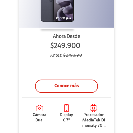
Ahora Desde
$249.900
Antes:
$279.990
Conoce más
Cámara
Display
Procesador
Dual
6.7"
MediaTek Di
mensity 706
0