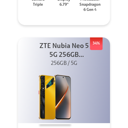
Triple
6.79''
Snapdragon
6 Gen 4
34%
ZTE Nubia Neo 5
5G 256GB
256GB / 5G
Dorado