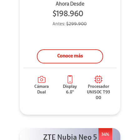
Ahora Desde
$198.960
Antes:
$299.900
Conoce más
Cámara
Display
Procesador
Dual
6.8"
UNISOC T93
00
34%
ZTE Nubia Neo 5