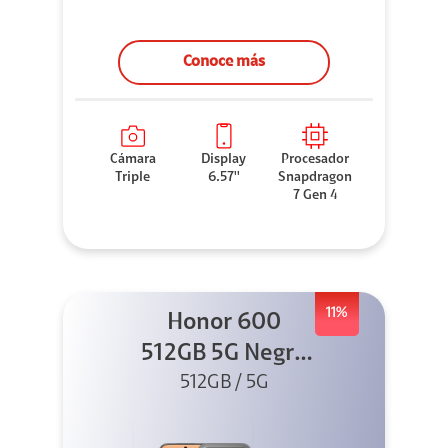
Conoce más
Cámara
Display
Procesador
Triple
6.57''
Snapdragon
7 Gen 4
11%
Honor 600
512GB 5G Negro
512GB / 5G
+ Clip 2