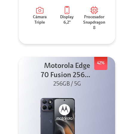
Cámara
Display
Procesador
Triple
6,2"
Snapdragon
8
42%
Motorola Edge
70 Fusion 256GB
256GB / 5G
Azul