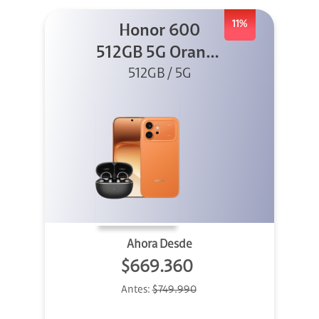
11%
Honor 600
512GB 5G Orange
512GB / 5G
+ Clip 2
Ahora Desde
$669.360
Antes:
$749.990