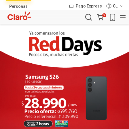
Lista
Pago Express
CL
Personas
de
Carro
productos
0
de
la
compra