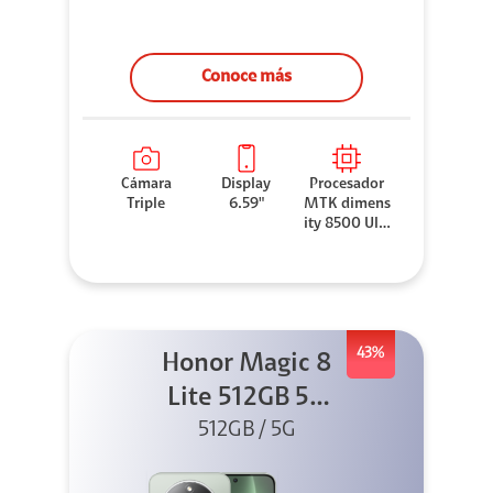
Conoce más
Cámara
Display
Procesador
Triple
6.59"
MTK dimens
ity 8500 Ultr
a
43%
Honor Magic 8
Lite 512GB 5G
512GB / 5G
Verde