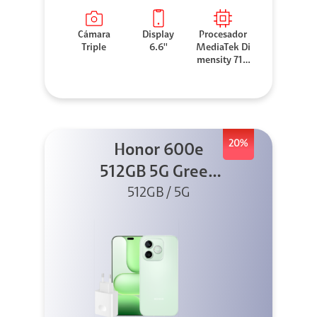
Cámara
Display
Procesador
Triple
6.6''
MediaTek Di
mensity 710
0 Elite
20%
Honor 600e
512GB 5G Green
512GB / 5G
+ 45W