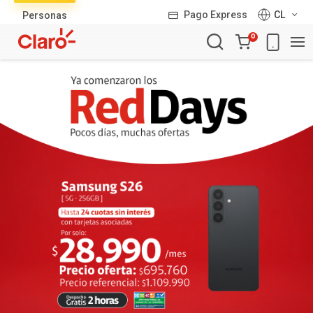
Lista
Pago Express
CL
Personas
de
Carro
productos
0
de
la
compra