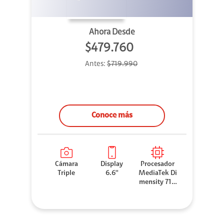
Ahora Desde
$479.760
Antes:
$719.990
Conoce más
Cámara
Display
Procesador
Triple
6.6''
MediaTek Di
mensity 710
0 Elite