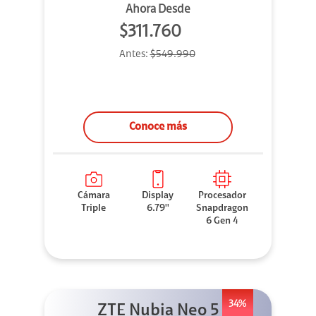
Ahora Desde
$311.760
Antes:
$549.990
Conoce más
Cámara
Display
Procesador
Triple
6.79''
Snapdragon
6 Gen 4
34%
ZTE Nubia Neo 5