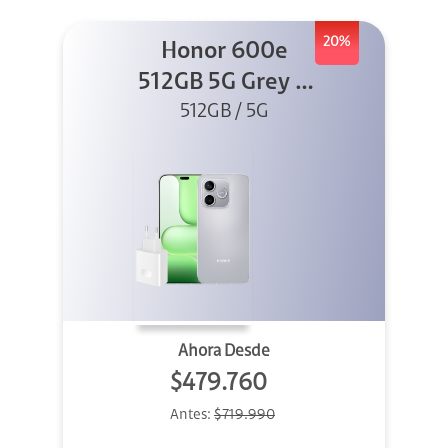
20%
Honor 600e
512GB 5G Grey +
512GB / 5G
45W
Ahora Desde
$479.760
Antes:
$719.990