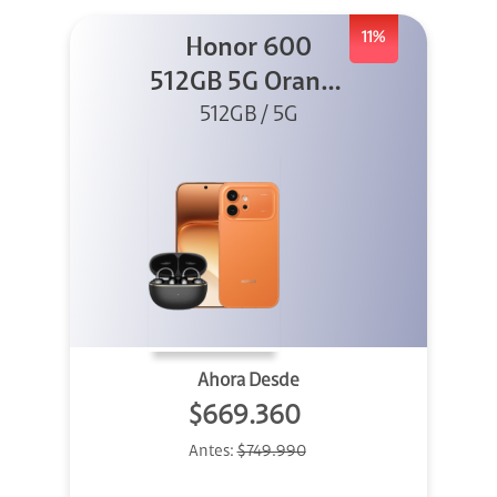
11%
Honor 600
512GB 5G Orange
512GB / 5G
+ Clip 2
Ahora Desde
$669.360
Antes:
$749.990