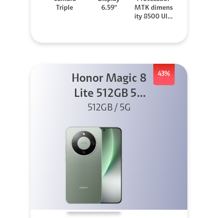
Triple
6.59"
MTK dimens
ity 8500 Ultr
a
43%
Honor Magic 8
Lite 512GB 5G
512GB / 5G
Verde