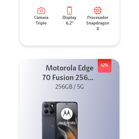
Cámara
Display
Procesador
Triple
6,2"
Snapdragon
8
42%
Motorola Edge
70 Fusion 256GB
256GB / 5G
Azul