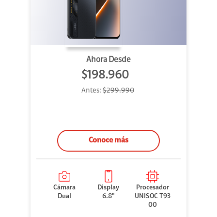
Ahora Desde
$198.960
Antes:
$299.990
Conoce más
Cámara
Display
Procesador
Dual
6.8"
UNISOC T93
00