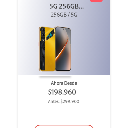
5G 256GB
256GB / 5G
Dorado
Ahora Desde
$198.960
Antes:
$299.900