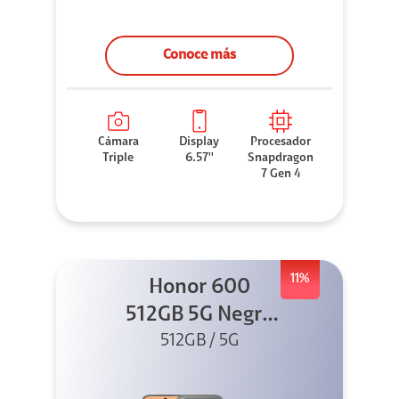
Conoce más
Cámara
Display
Procesador
Triple
6.57''
Snapdragon
7 Gen 4
11%
Honor 600
512GB 5G Negro
512GB / 5G
+ Clip 2