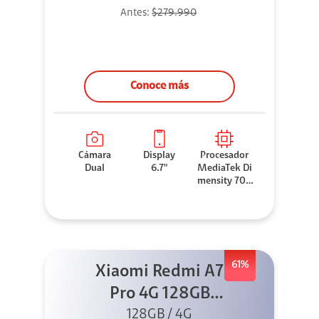
Antes:
$279.990
Conoce más
Cámara
Display
Procesador
Dual
6.7"
MediaTek Di
mensity 706
0
61%
Xiaomi Redmi A7
Pro 4G 128GB
Azul + Cargador
128GB / 4G