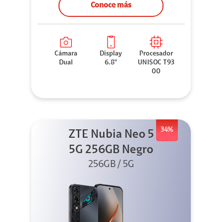
Conoce más
Cámara
Display
Procesador
Dual
6.8"
UNISOC T93
00
34%
ZTE Nubia Neo 5
5G 256GB Negro
256GB / 5G