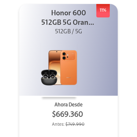
11%
Honor 600
512GB 5G Orange
512GB / 5G
+ Clip 2
Ahora Desde
$669.360
Antes:
$749.990