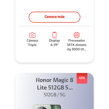
Conoce más
Cámara
Display
Procesador
Triple
6.59"
MTK dimens
ity 8500 Ultr
a
43%
Honor Magic 8
Lite 512GB 5G
512GB / 5G
Verde