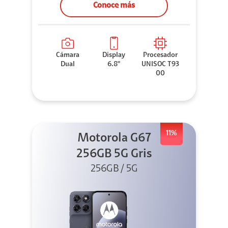
Conoce más
Cámara
Display
Procesador
Dual
6.8"
UNISOC T93
00
11%
Motorola G67
256GB 5G Gris
256GB / 5G