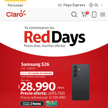
Lista
Pago Express
CL
Personas
de
Carro
productos
0
de
la
compra