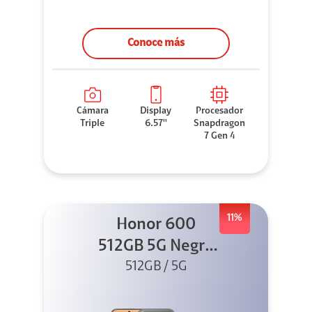
Conoce más
Cámara
Display
Procesador
Triple
6.57''
Snapdragon
7 Gen 4
11%
Honor 600
512GB 5G Negro
512GB / 5G
+ Clip 2