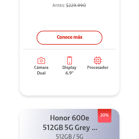
Antes:
$229.990
Conoce más
Cámara
Display
Procesador
Dual
6.9"
20%
Honor 600e
512GB 5G Grey +
512GB / 5G
45W