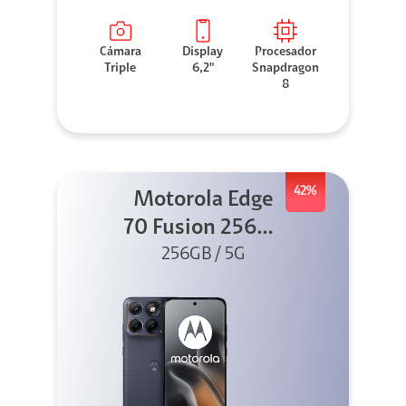
Cámara
Display
Procesador
Triple
6,2"
Snapdragon
8
42%
Motorola Edge
70 Fusion 256GB
256GB / 5G
Azul