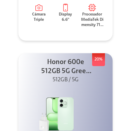
Cámara
Display
Procesador
Triple
6.6''
MediaTek Di
mensity 710
0 Elite
20%
Honor 600e
512GB 5G Green
512GB / 5G
+ 45W