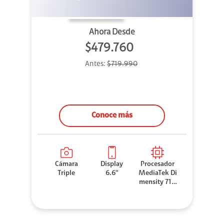
Ahora Desde
$479.760
Antes:
$719.990
Conoce más
Cámara
Display
Procesador
Triple
6.6''
MediaTek Di
mensity 710
0 Elite