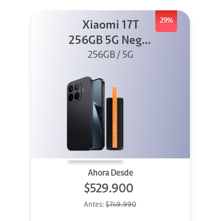
29%
Xiaomi 17T
256GB 5G Negro
256GB / 5G
+ Sound
Outdoor
Ahora Desde
$529.900
Antes:
$749.990