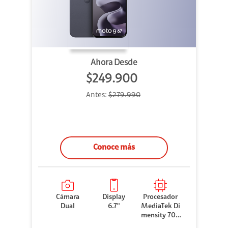
Ahora Desde
$249.900
Antes:
$279.990
Conoce más
Cámara
Display
Procesador
Dual
6.7"
MediaTek Di
mensity 706
0