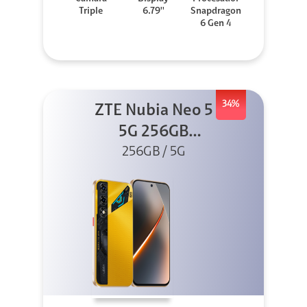
Triple
6.79''
Snapdragon
6 Gen 4
34%
ZTE Nubia Neo 5
5G 256GB
256GB / 5G
Dorado