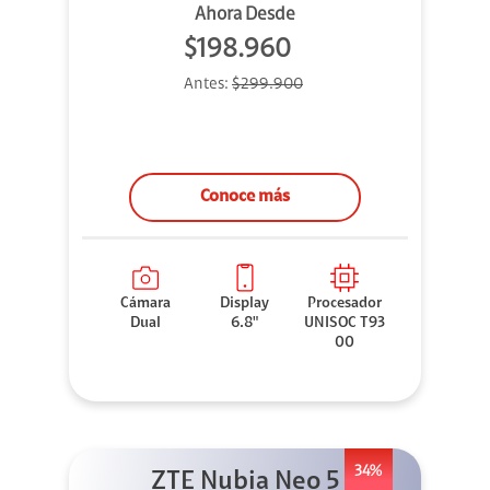
Ahora Desde
$198.960
Antes:
$299.900
Conoce más
Cámara
Display
Procesador
Dual
6.8"
UNISOC T93
00
34%
ZTE Nubia Neo 5