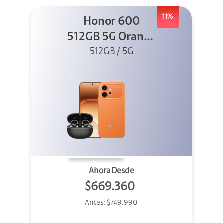
11%
Honor 600
512GB 5G Orange
512GB / 5G
+ Clip 2
Ahora Desde
$669.360
Antes:
$749.990