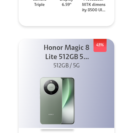
Triple
6.59"
MTK dimens
ity 8500 Ultr
a
43%
Honor Magic 8
Lite 512GB 5G
512GB / 5G
Verde