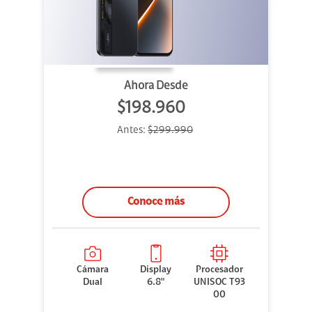
Ahora Desde
$198.960
Antes:
$299.990
Conoce más
Cámara
Display
Procesador
Dual
6.8"
UNISOC T93
00