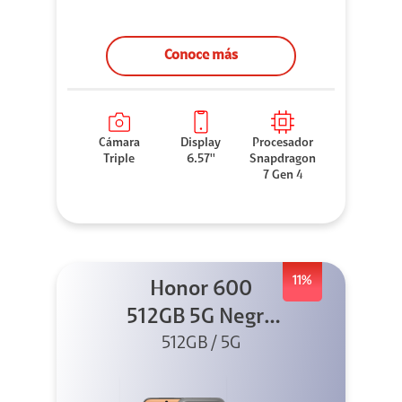
Conoce más
Cámara
Display
Procesador
Triple
6.57''
Snapdragon
7 Gen 4
11%
Honor 600
512GB 5G Negro
512GB / 5G
+ Clip 2