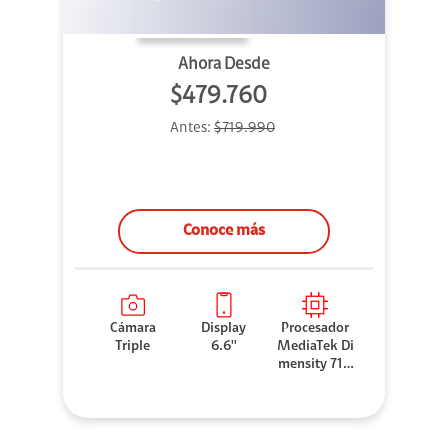
Ahora Desde
$479.760
Antes:
$719.990
Conoce más
Cámara
Display
Procesador
Triple
6.6''
MediaTek Di
mensity 710
0 Elite