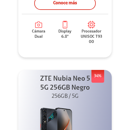
Conoce más
Cámara
Display
Procesador
Dual
6.8"
UNISOC T93
00
34%
ZTE Nubia Neo 5
5G 256GB Negro
256GB / 5G