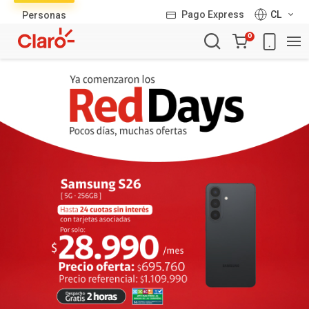
Lista
Pago Express
CL
Personas
de
Carro
productos
0
de
la
compra