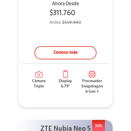
Ahora Desde
$311.760
Antes:
$549.990
Conoce más
Cámara
Display
Procesador
Triple
6.79''
Snapdragon
6 Gen 4
34%
ZTE Nubia Neo 5