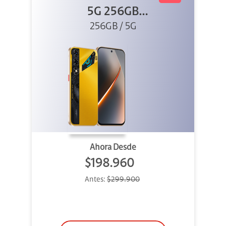
5G 256GB
256GB / 5G
Dorado
Ahora Desde
$198.960
Antes:
$299.900