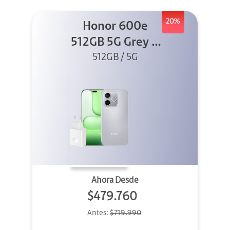
20%
Honor 600e
512GB 5G Grey +
512GB / 5G
45W
Ahora Desde
$479.760
Antes:
$719.990