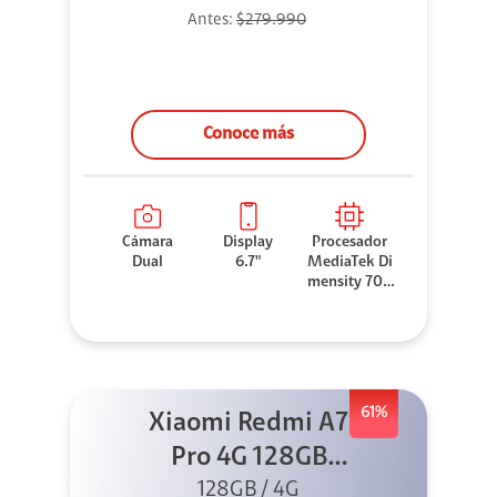
Antes:
$279.990
Conoce más
Cámara
Display
Procesador
Dual
6.7"
MediaTek Di
mensity 706
0
61%
Xiaomi Redmi A7
Pro 4G 128GB
Azul + Cargador
128GB / 4G