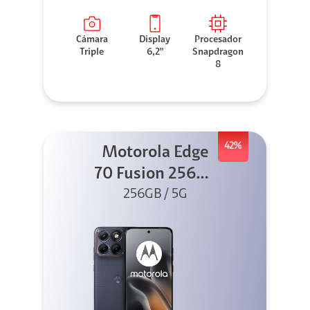
Cámara
Display
Procesador
Triple
6,2"
Snapdragon
8
42%
Motorola Edge
70 Fusion 256GB
256GB / 5G
Azul