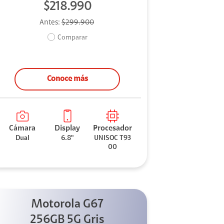
$218.990
Antes:
$299.900
Comparar
Conoce más
Cámara
Display
Procesador
Dual
6.8"
UNISOC T93
00
Motorola G67
256GB 5G Gris