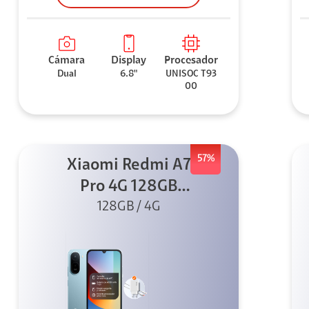
Cámara
Display
Procesador
Dual
6.8"
UNISOC T93
00
57%
Xiaomi Redmi A7
Pro 4G 128GB
Azul + Cargador
128GB / 4G