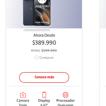
uipo
ento
ium
Ahora Desde
$389.990
Antes:
$599.990
alor Agregado
Comparar
Conoce más
Cámara
Display
Procesador
Triple
6.67"
Qualcomm