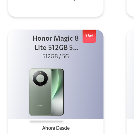
36%
Honor Magic 8
Lite 512GB 5G
512GB / 5G
Verde
Ahora Desde