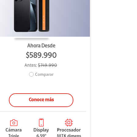
Ahora Desde
$589.990
Antes:
$749.990
Comparar
Conoce más
Cámara
Display
Procesador
Triple
6.59"
MTK dimens