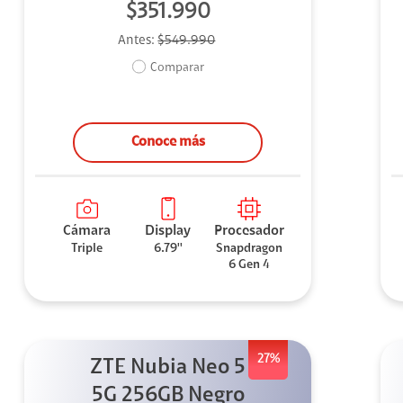
$351.990
Antes:
$549.990
Comparar
Conoce más
Cámara
Display
Procesador
Triple
6.79''
Snapdragon
6 Gen 4
27%
ZTE Nubia Neo 5
5G 256GB Negro