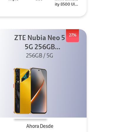
ity 8500 Ultr
a
27%
ZTE Nubia Neo 5
5G 256GB
256GB / 5G
Dorado
Ahora Desde