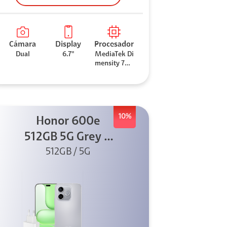
Cámara
Display
Procesador
Dual
6.7"
MediaTek Di
mensity 706
0
10%
Honor 600e
512GB 5G Grey +
512GB / 5G
45W