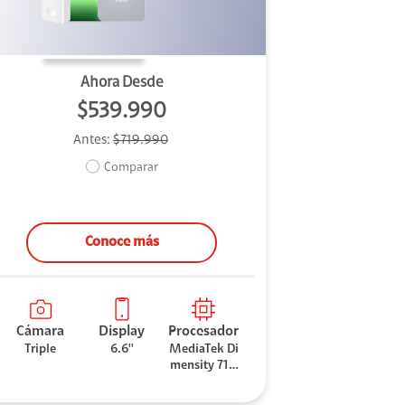
Ahora Desde
$539.990
Antes:
$719.990
Comparar
Conoce más
Cámara
Display
Procesador
Triple
6.6''
MediaTek Di
mensity 710
0 Elite