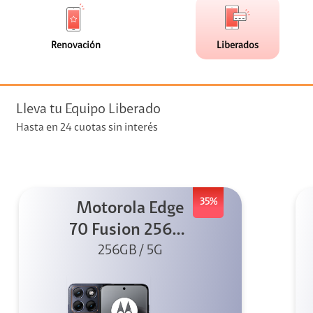
de
de
(0)
(113)
faceta
faceta
visión
Renovación
Liberados
visión + Telefonía
e streaming
Lleva tu Equipo Liberado
Hasta en 24 cuotas sin interés
35%
Motorola Edge
elular
70 Fusion 256GB
256GB / 5G
Azul