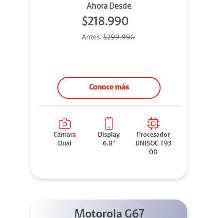
Ahora Desde
$218.990
Antes:
$299.990
Conoce más
Cámara
Display
Procesador
Dual
6.8"
UNISOC T93
00
Motorola G67