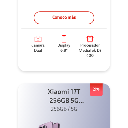
Conoce más
Cámara
Display
Procesador
Dual
6.8"
MediaTek D7
400
21%
Xiaomi 17T
256GB 5G
Morado + Sound
256GB / 5G
Outdoor