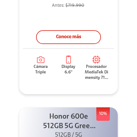
Antes:
$719.990
Conoce más
Cámara
Display
Procesador
Triple
6.6''
MediaTek Di
mensity 710
0 Elite
10%
Honor 600e
512GB 5G Green
512GB / 5G
+ 45W