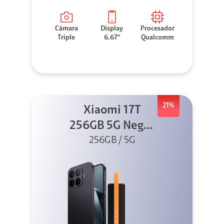
Cámara
Display
Procesador
Triple
6.67"
Qualcomm
21%
Xiaomi 17T
256GB 5G Negro
256GB / 5G
+ Sound
Outdoor