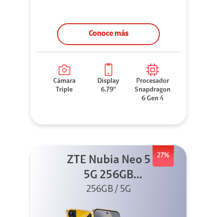
Conoce más
Cámara
Display
Procesador
Triple
6.79''
Snapdragon
6 Gen 4
27%
ZTE Nubia Neo 5
5G 256GB
256GB / 5G
Dorado