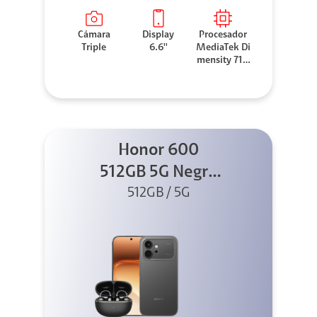
Cámara
Display
Procesador
Triple
6.6''
MediaTek Di
mensity 710
0 Elite
Honor 600
512GB 5G Negro
512GB / 5G
+ Clip 2