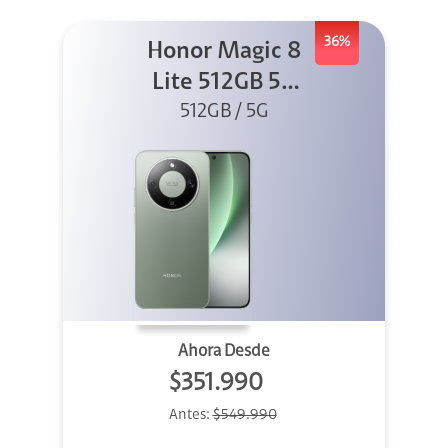
36%
Honor Magic 8
Lite 512GB 5G
512GB / 5G
Verde
Ahora Desde
$351.990
Antes:
$549.990