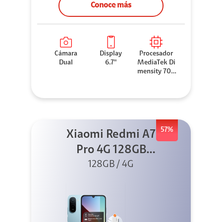
Conoce más
Cámara
Display
Procesador
Dual
6.7"
MediaTek Di
mensity 706
0
57%
Xiaomi Redmi A7
Pro 4G 128GB
Azul + Cargador
128GB / 4G