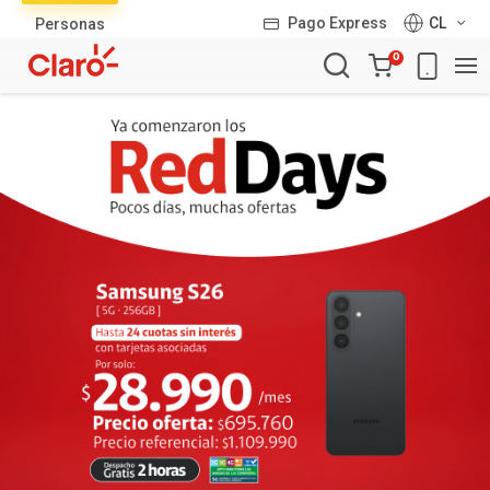
Lista
Pago Express
CL
Personas
de
Carro
productos
0
de
la
compra