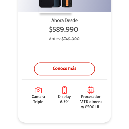
Ahora Desde
$589.990
Antes:
$749.990
Conoce más
Cámara
Display
Procesador
Triple
6.59"
MTK dimens
ity 8500 Ultr
a