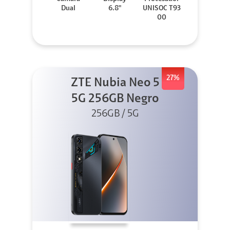
Dual
6.8"
UNISOC T93
00
27%
ZTE Nubia Neo 5
5G 256GB Negro
256GB / 5G