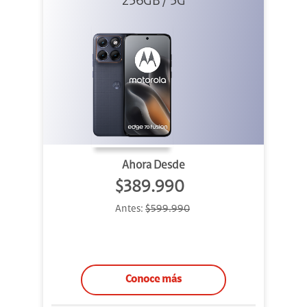
256GB / 5G
Azul
Ahora Desde
$389.990
Antes:
$599.990
Conoce más