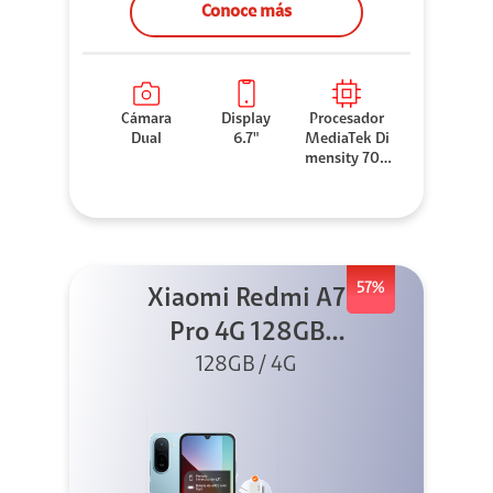
Conoce más
Cámara
Display
Procesador
Dual
6.7"
MediaTek Di
mensity 706
0
57%
Xiaomi Redmi A7
Pro 4G 128GB
Azul + Cargador
128GB / 4G