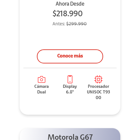
Ahora Desde
$218.990
Antes:
$299.990
Conoce más
Cámara
Display
Procesador
Dual
6.8"
UNISOC T93
00
Motorola G67