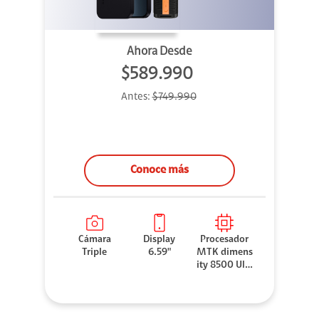
Ahora Desde
$589.990
Antes:
$749.990
Conoce más
Cámara
Display
Procesador
Triple
6.59"
MTK dimens
ity 8500 Ultr
a