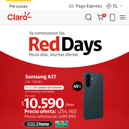
Lista
Pago Express
CL
Personas
de
Carro
productos
0
de
la
compra