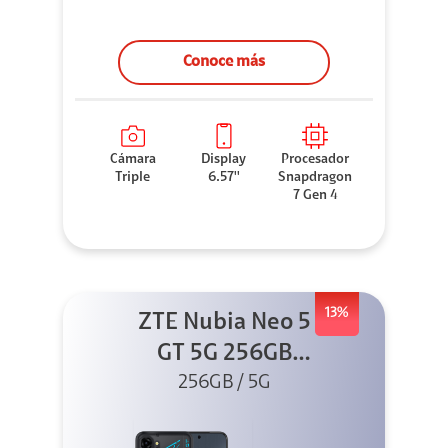
Conoce más
Cámara
Display
Procesador
Triple
6.57''
Snapdragon
7 Gen 4
13%
ZTE Nubia Neo 5
GT 5G 256GB
Negro + GPAD +
256GB / 5G
Cable