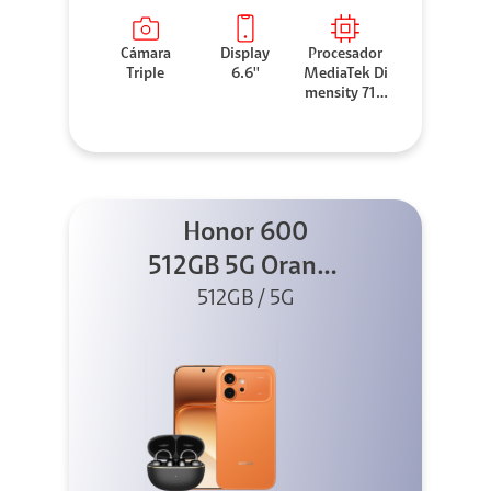
Cámara
Display
Procesador
Triple
6.6''
MediaTek Di
mensity 710
0 Elite
Honor 600
512GB 5G Orange
512GB / 5G
+ Clip 2