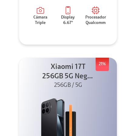
Cámara
Display
Procesador
Triple
6.67"
Qualcomm
21%
Xiaomi 17T
256GB 5G Negro
256GB / 5G
+ Sound
Outdoor