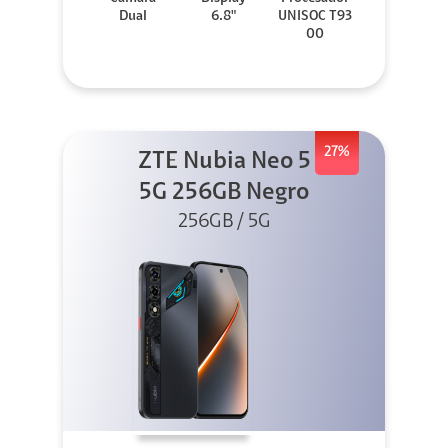
Dual
6.8"
UNISOC T93
00
27%
ZTE Nubia Neo 5
5G 256GB Negro
256GB / 5G