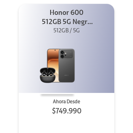
Honor 600
512GB 5G Negro
512GB / 5G
+ Clip 2
Ahora Desde
$749.990