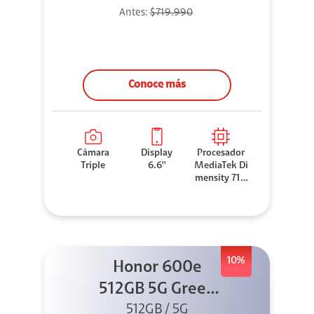
Antes:
$719.990
Conoce más
Cámara
Display
Procesador
Triple
6.6''
MediaTek Di
mensity 710
0 Elite
10%
Honor 600e
512GB 5G Green
512GB / 5G
+ 45W