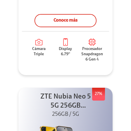
Conoce más
Cámara
Display
Procesador
Triple
6.79''
Snapdragon
6 Gen 4
27%
ZTE Nubia Neo 5
5G 256GB
256GB / 5G
Dorado