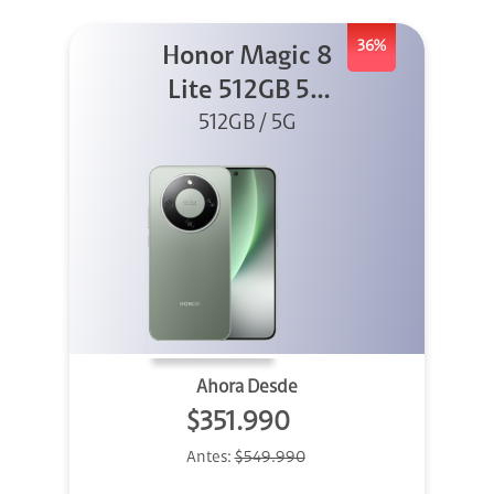
36%
Honor Magic 8
Lite 512GB 5G
512GB / 5G
Verde
Ahora Desde
$351.990
Antes:
$549.990