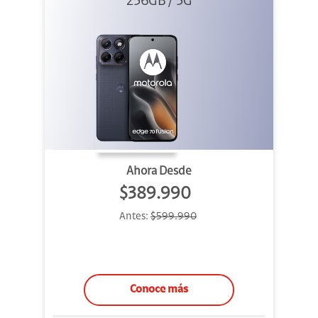
256GB / 5G
Azul
Ahora Desde
$389.990
Antes:
$599.990
Conoce más