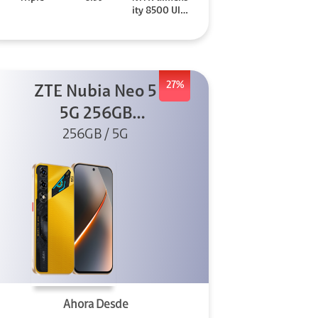
ity 8500 Ultr
a
27%
ZTE Nubia Neo 5
5G 256GB
256GB / 5G
Dorado
Ahora Desde