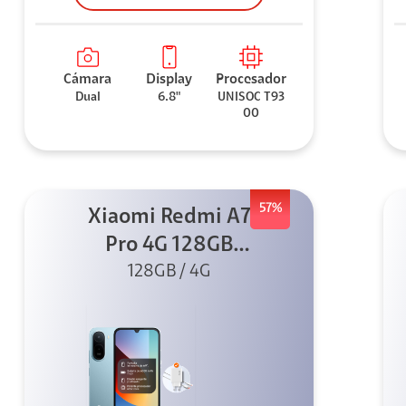
Cámara
Display
Procesador
Dual
6.8"
UNISOC T93
00
57%
Xiaomi Redmi A7
Pro 4G 128GB
Azul + Cargador
128GB / 4G