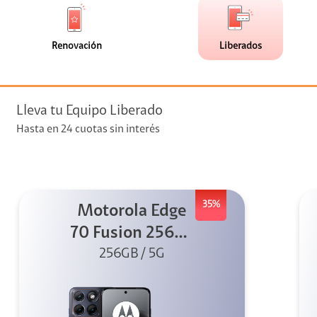
de
de
(0)
(114)
faceta
faceta
visión
Renovación
Liberados
visión + Telefonía
e streaming
Lleva tu Equipo Liberado
Hasta en 24 cuotas sin interés
35%
Motorola Edge
elular
70 Fusion 256GB
256GB / 5G
Azul