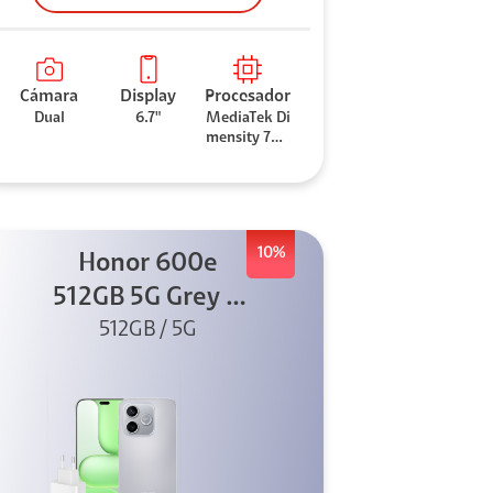
Cámara
Display
Procesador
Dual
6.7"
MediaTek Di
mensity 706
0
10%
Honor 600e
512GB 5G Grey +
512GB / 5G
45W