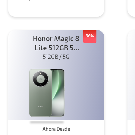
36%
Honor Magic 8
Lite 512GB 5G
512GB / 5G
Verde
Ahora Desde