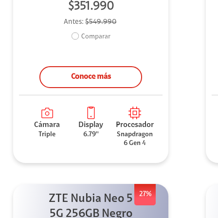
$351.990
Antes:
$549.990
Comparar
Conoce más
Cámara
Display
Procesador
Triple
6.79''
Snapdragon
6 Gen 4
27%
ZTE Nubia Neo 5
5G 256GB Negro