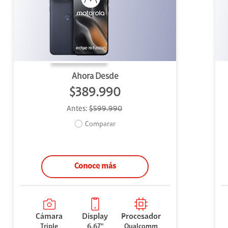
uipo
ento
ium
Ahora Desde
$389.990
Antes:
$599.990
alor Agregado
Comparar
Conoce más
Cámara
Display
Procesador
Triple
6.67"
Qualcomm