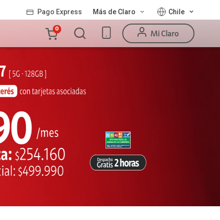
Pago Express
Más de Claro
Chile
Carro
0
Mi Claro
de
la
compra
Valor
Línea