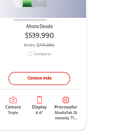
Ahora Desde
$539.990
Antes:
$719.990
Comparar
Conoce más
Cámara
Display
Procesador
Triple
6.6''
MediaTek Di
mensity 710
0 Elite