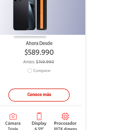
Ahora Desde
$589.990
Antes:
$749.990
Comparar
Conoce más
Cámara
Display
Procesador
Triple
6.59"
MTK dimens