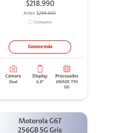
$218.990
Antes:
$299.900
Comparar
Conoce más
Cámara
Display
Procesador
Dual
6.8"
UNISOC T93
00
Motorola G67
256GB 5G Gris