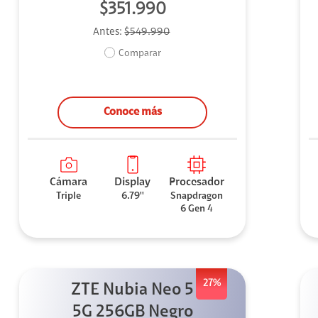
$351.990
Antes:
$549.990
Comparar
Conoce más
Cámara
Display
Procesador
Triple
6.79''
Snapdragon
6 Gen 4
27%
ZTE Nubia Neo 5
5G 256GB Negro