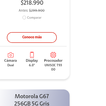
$218.990
Antes:
$299.900
Comparar
Conoce más
Cámara
Display
Procesador
Dual
6.8"
UNISOC T93
00
Motorola G67
256GB 5G Gris