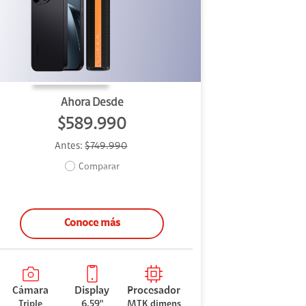
Ahora Desde
$589.990
Antes:
$749.990
Comparar
Conoce más
Cámara
Display
Procesador
Triple
6.59"
MTK dimens