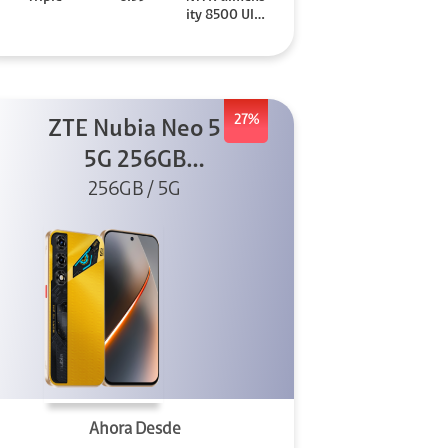
ity 8500 Ultr
a
27%
ZTE Nubia Neo 5
5G 256GB
256GB / 5G
Dorado
Ahora Desde