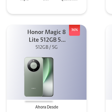
36%
Honor Magic 8
Lite 512GB 5G
512GB / 5G
Verde
Ahora Desde