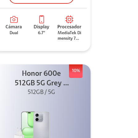
Cámara
Display
Procesador
Dual
6.7"
MediaTek Di
mensity 706
0
10%
Honor 600e
512GB 5G Grey +
512GB / 5G
45W