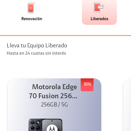
de
de
(0)
(111)
faceta
faceta
visión
Renovación
Liberados
visión + Telefonía
e streaming
Lleva tu Equipo Liberado
Hasta en 24 cuotas sin interés
35%
Motorola Edge
elular
70 Fusion 256GB
256GB / 5G
Azul