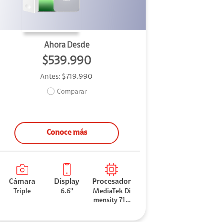
Ahora Desde
$539.990
Antes:
$719.990
Comparar
Conoce más
Cámara
Display
Procesador
Triple
6.6''
MediaTek Di
mensity 710
0 Elite