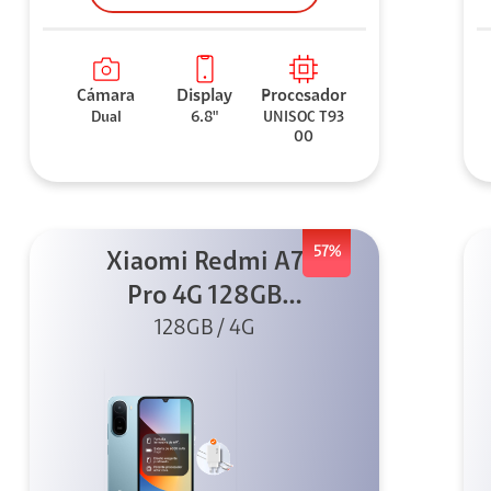
Cámara
Display
Procesador
Dual
6.8"
UNISOC T93
00
57%
Xiaomi Redmi A7
Pro 4G 128GB
Azul + Cargador
128GB / 4G