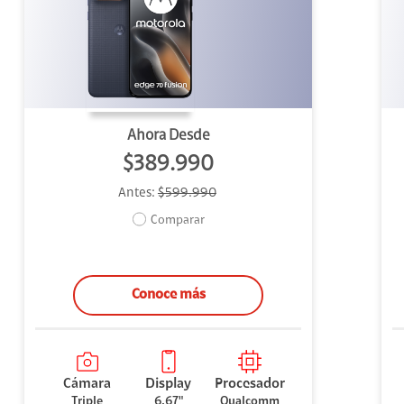
uipo
ento
ium
Ahora Desde
$389.990
Antes:
$599.990
alor Agregado
Comparar
Conoce más
Cámara
Display
Procesador
Triple
6.67"
Qualcomm