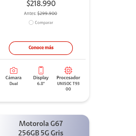
$218.990
Antes:
$299.900
Comparar
Conoce más
Cámara
Display
Procesador
Dual
6.8"
UNISOC T93
00
Motorola G67
256GB 5G Gris