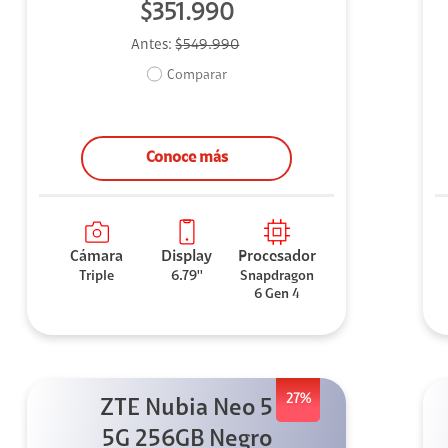
$351.990
Antes:
$549.990
Comparar
Conoce más
Cámara
Display
Procesador
Triple
6.79''
Snapdragon
6 Gen 4
27%
ZTE Nubia Neo 5
5G 256GB Negro