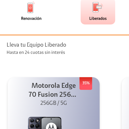
de
de
(0)
(113)
faceta
faceta
visión
Renovación
Liberados
visión + Telefonía
e streaming
Lleva tu Equipo Liberado
Hasta en 24 cuotas sin interés
35%
Motorola Edge
elular
70 Fusion 256GB
256GB / 5G
Azul