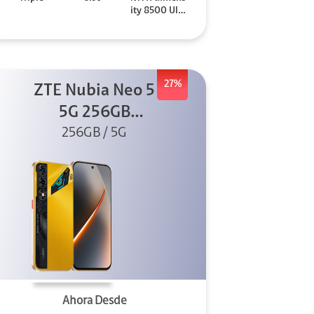
ity 8500 Ultr
a
27%
ZTE Nubia Neo 5
5G 256GB
256GB / 5G
Dorado
Ahora Desde