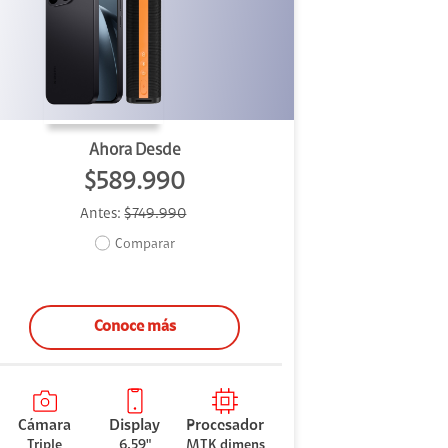
Ahora Desde
$589.990
Antes:
$749.990
Comparar
Conoce más
Cámara
Display
Procesador
Triple
6.59"
MTK dimens