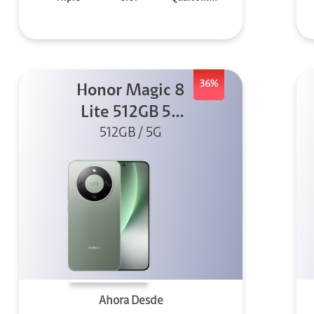
36%
Honor Magic 8
Lite 512GB 5G
512GB / 5G
Verde
Ahora Desde