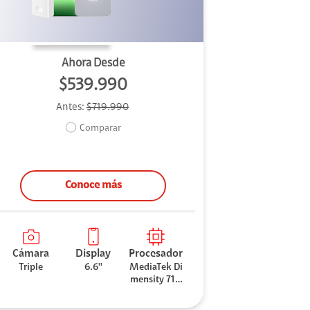
Ahora Desde
$539.990
Antes:
$719.990
Comparar
Conoce más
Cámara
Display
Procesador
Triple
6.6''
MediaTek Di
mensity 710
0 Elite