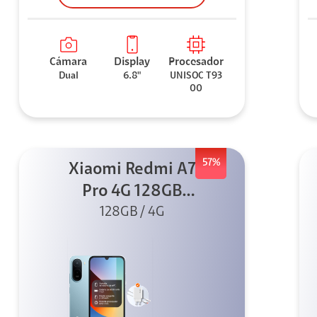
Cámara
Display
Procesador
Dual
6.8"
UNISOC T93
00
57%
Xiaomi Redmi A7
Pro 4G 128GB
Azul + Cargador
128GB / 4G