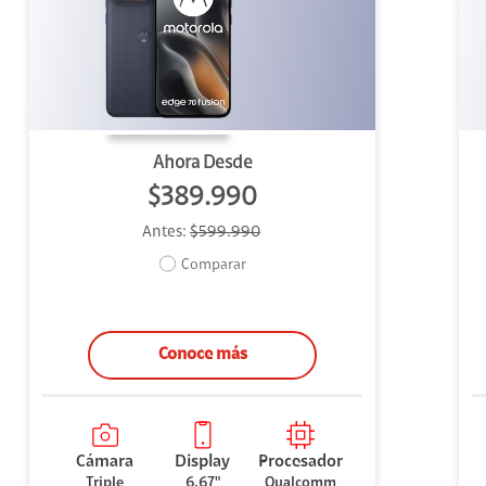
uipo
ento
ium
Ahora Desde
$389.990
Antes:
$599.990
alor Agregado
Comparar
Conoce más
Cámara
Display
Procesador
Triple
6.67"
Qualcomm