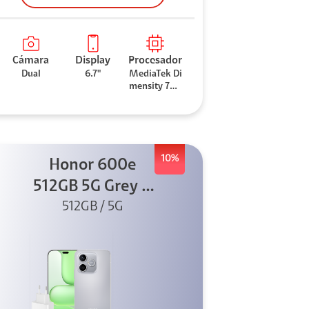
Cámara
Display
Procesador
Dual
6.7"
MediaTek Di
mensity 706
0
10%
Honor 600e
512GB 5G Grey +
512GB / 5G
45W