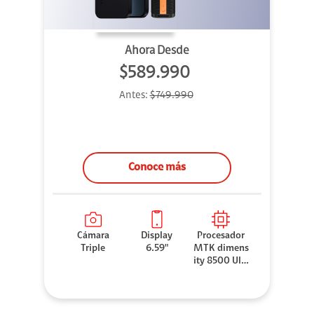
Ahora Desde
$589.990
Antes:
$749.990
Conoce más
Cámara
Display
Procesador
Triple
6.59"
MTK dimens
ity 8500 Ultr
a