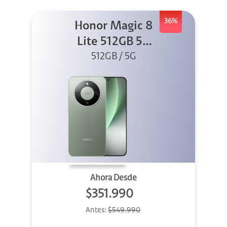
36%
Honor Magic 8
Lite 512GB 5G
512GB / 5G
Verde
Ahora Desde
$351.990
Antes:
$549.990