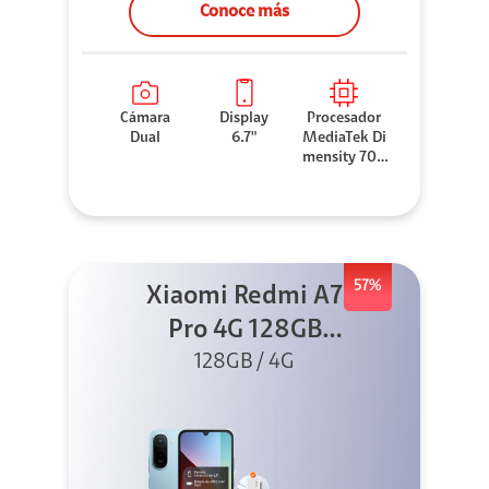
Conoce más
Cámara
Display
Procesador
Dual
6.7"
MediaTek Di
mensity 706
0
57%
Xiaomi Redmi A7
Pro 4G 128GB
Azul + Cargador
128GB / 4G