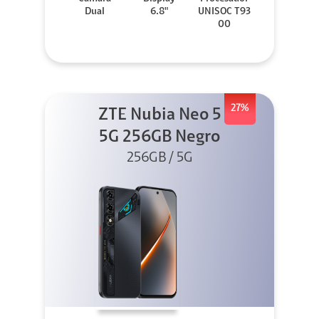
Dual
6.8"
UNISOC T93
00
27%
ZTE Nubia Neo 5
5G 256GB Negro
256GB / 5G