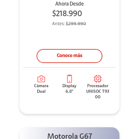
Ahora Desde
$218.990
Antes:
$299.990
Conoce más
Cámara
Display
Procesador
Dual
6.8"
UNISOC T93
00
Motorola G67