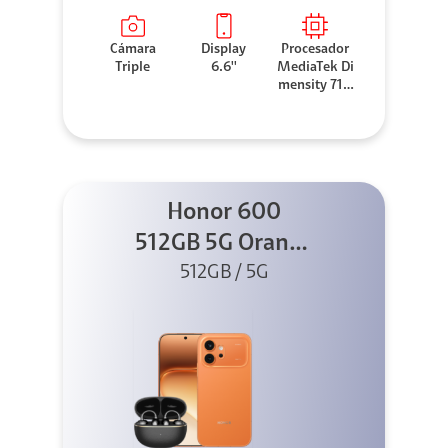
Cámara
Display
Procesador
Triple
6.6''
MediaTek Di
mensity 710
0 Elite
Honor 600
512GB 5G Orange
512GB / 5G
+ Clip 2