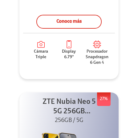
Conoce más
Cámara
Display
Procesador
Triple
6.79''
Snapdragon
6 Gen 4
27%
ZTE Nubia Neo 5
5G 256GB
256GB / 5G
Dorado