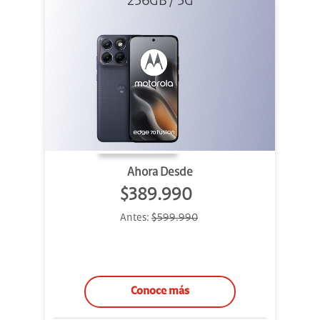
256GB / 5G
Azul
Ahora Desde
$389.990
Antes:
$599.990
Conoce más