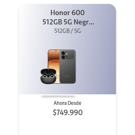
Honor 600
512GB 5G Negro
512GB / 5G
+ Clip 2
Ahora Desde
$749.990