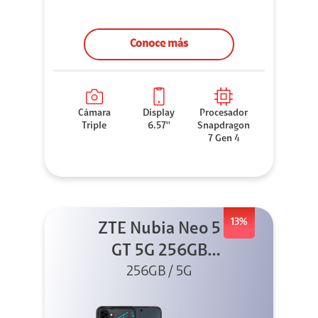
Conoce más
Cámara
Display
Procesador
Triple
6.57''
Snapdragon
7 Gen 4
13%
ZTE Nubia Neo 5
GT 5G 256GB
Negro + GPAD +
256GB / 5G
Cable