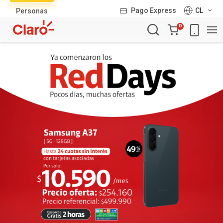
Lista
Pago Express
CL
Personas
de
Carro
productos
0
de
la
compra