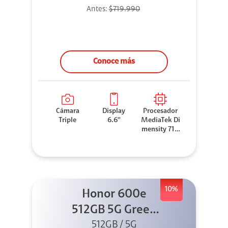
Antes:
$719.990
Conoce más
Cámara
Display
Procesador
Triple
6.6''
MediaTek Di
mensity 710
0 Elite
10%
Honor 600e
512GB 5G Green
512GB / 5G
+ 45W