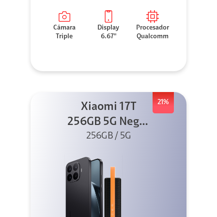
Cámara
Display
Procesador
Triple
6.67"
Qualcomm
21%
Xiaomi 17T
256GB 5G Negro
256GB / 5G
+ Sound
Outdoor