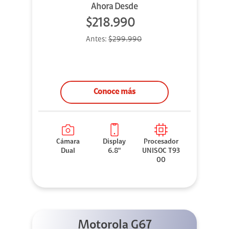
Ahora Desde
$218.990
Antes:
$299.990
Conoce más
Cámara
Display
Procesador
Dual
6.8"
UNISOC T93
00
Motorola G67