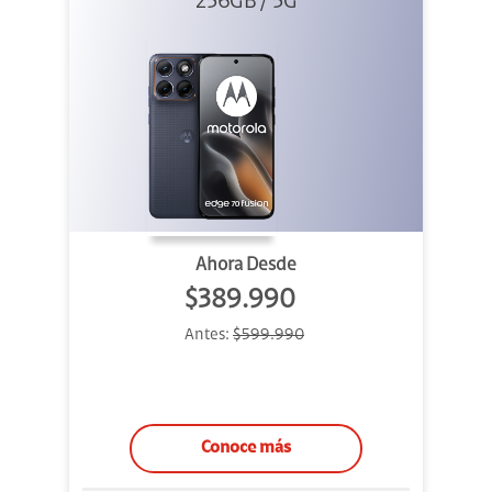
256GB / 5G
Azul
Ahora Desde
$389.990
Antes:
$599.990
Conoce más