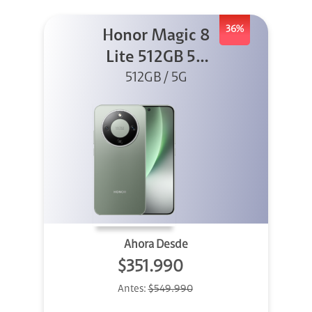
36%
Honor Magic 8
Lite 512GB 5G
512GB / 5G
Verde
Ahora Desde
$351.990
Antes:
$549.990