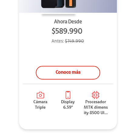
Ahora Desde
$589.990
Antes:
$749.990
Conoce más
Cámara
Display
Procesador
Triple
6.59"
MTK dimens
ity 8500 Ultr
a