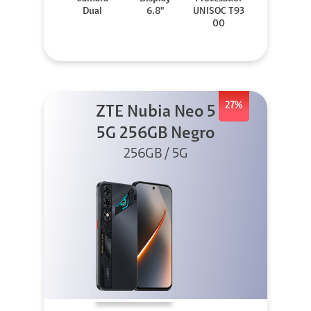
Dual
6.8"
UNISOC T93
00
27%
ZTE Nubia Neo 5
5G 256GB Negro
256GB / 5G