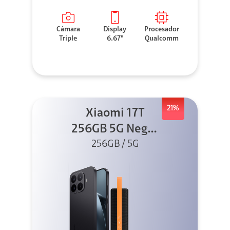
Cámara
Display
Procesador
Triple
6.67"
Qualcomm
21%
Xiaomi 17T
256GB 5G Negro
256GB / 5G
+ Sound
Outdoor