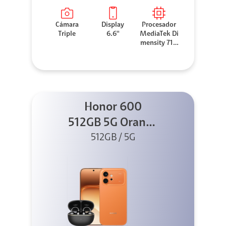
Cámara
Display
Procesador
Triple
6.6''
MediaTek Di
mensity 710
0 Elite
Honor 600
512GB 5G Orange
512GB / 5G
+ Clip 2