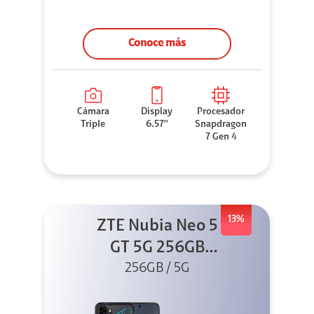
Conoce más
Cámara
Display
Procesador
Triple
6.57''
Snapdragon
7 Gen 4
13%
ZTE Nubia Neo 5
GT 5G 256GB
Negro + GPAD +
256GB / 5G
Cable