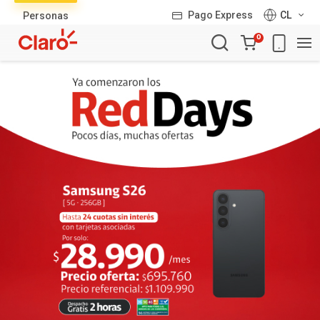
Lista
Pago Express
CL
Personas
de
Carro
productos
0
de
la
compra