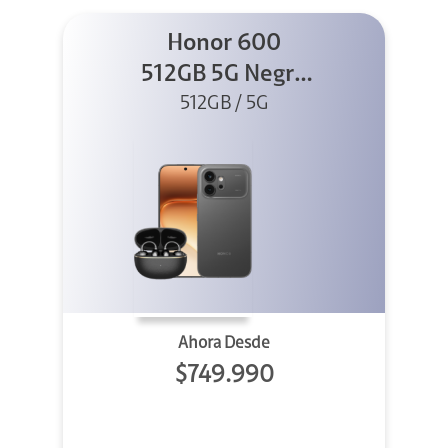
Honor 600
512GB 5G Negro
512GB / 5G
+ Clip 2
Ahora Desde
$749.990