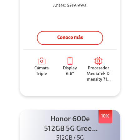
Antes:
$719.990
Conoce más
Cámara
Display
Procesador
Triple
6.6''
MediaTek Di
mensity 710
0 Elite
10%
Honor 600e
512GB 5G Green
512GB / 5G
+ 45W