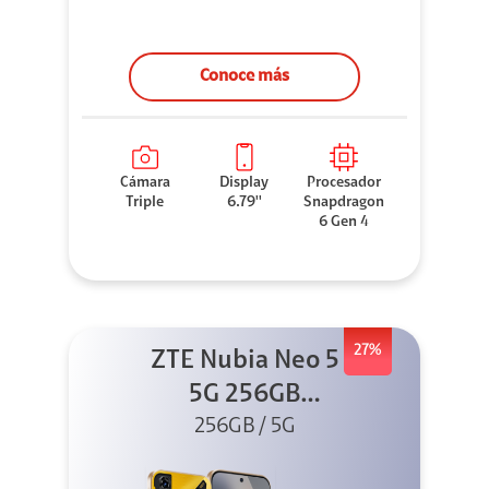
Conoce más
Cámara
Display
Procesador
Triple
6.79''
Snapdragon
6 Gen 4
27%
ZTE Nubia Neo 5
5G 256GB
256GB / 5G
Dorado