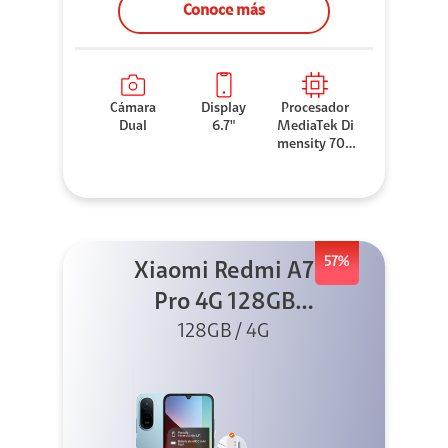
Conoce más
Cámara
Display
Procesador
Dual
6.7"
MediaTek Di
mensity 706
0
57%
Xiaomi Redmi A7
Pro 4G 128GB
Azul + Cargador
128GB / 4G