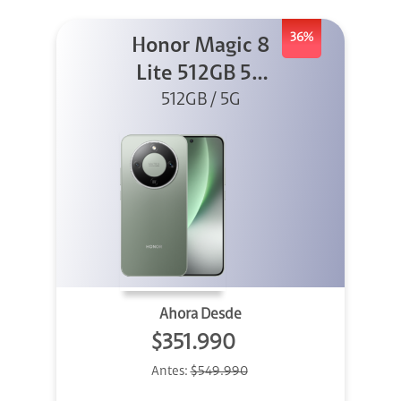
36%
Honor Magic 8
Lite 512GB 5G
512GB / 5G
Verde
Ahora Desde
$351.990
Antes:
$549.990