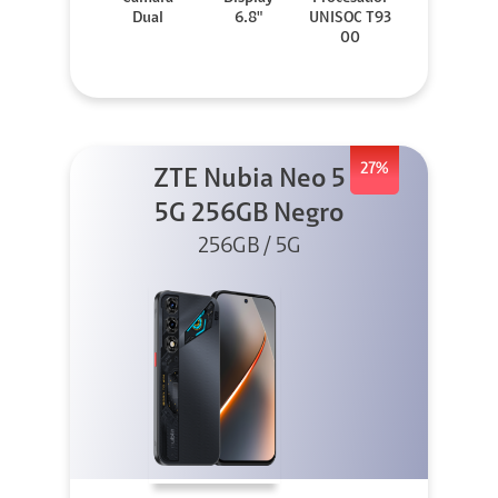
Dual
6.8"
UNISOC T93
00
27%
ZTE Nubia Neo 5
5G 256GB Negro
256GB / 5G