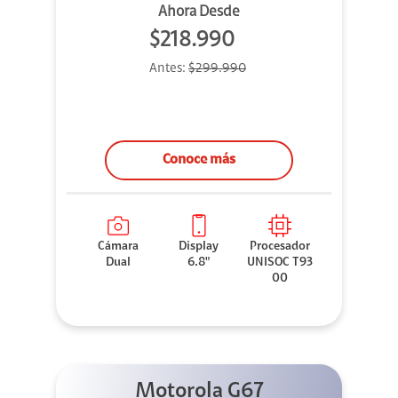
Ahora Desde
$218.990
Antes:
$299.990
Conoce más
Cámara
Display
Procesador
Dual
6.8"
UNISOC T93
00
Motorola G67