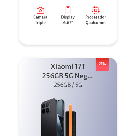
Cámara
Display
Procesador
Triple
6.67"
Qualcomm
21%
Xiaomi 17T
256GB 5G Negro
256GB / 5G
+ Sound
Outdoor