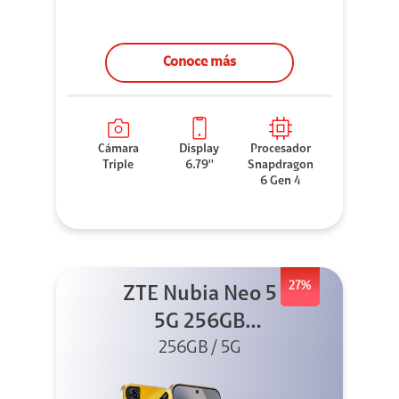
Conoce más
Cámara
Display
Procesador
Triple
6.79''
Snapdragon
6 Gen 4
27%
ZTE Nubia Neo 5
5G 256GB
256GB / 5G
Dorado