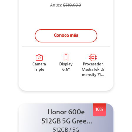
Antes:
$719.990
Conoce más
Cámara
Display
Procesador
Triple
6.6''
MediaTek Di
mensity 710
0 Elite
10%
Honor 600e
512GB 5G Green
512GB / 5G
+ 45W