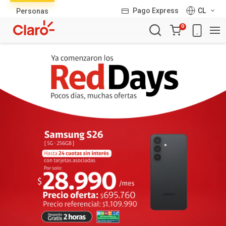
Lista
Pago Express
CL
Personas
de
Carro
productos
0
de
la
compra