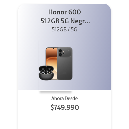
Honor 600
512GB 5G Negro
512GB / 5G
+ Clip 2
Ahora Desde
$749.990