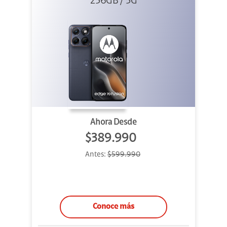
256GB / 5G
Azul
Ahora Desde
$389.990
Antes:
$599.990
Conoce más