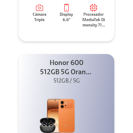
Cámara
Display
Procesador
Triple
6.6''
MediaTek Di
mensity 710
0 Elite
Honor 600
512GB 5G Orange
512GB / 5G
+ Clip 2