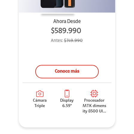
Ahora Desde
$589.990
Antes:
$749.990
Conoce más
Cámara
Display
Procesador
Triple
6.59"
MTK dimens
ity 8500 Ultr
a