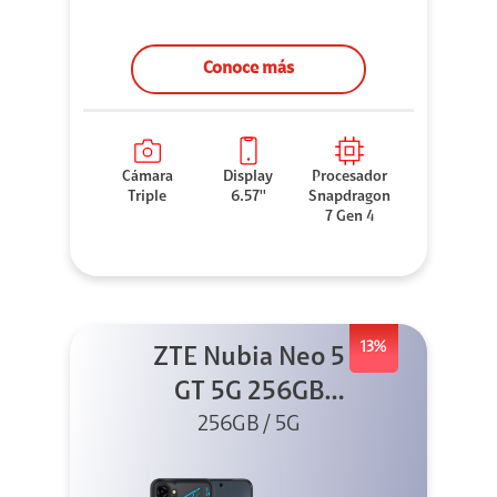
Conoce más
Cámara
Display
Procesador
Triple
6.57''
Snapdragon
7 Gen 4
13%
ZTE Nubia Neo 5
GT 5G 256GB
Negro + GPAD +
256GB / 5G
Cable