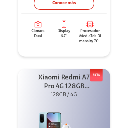
Conoce más
Cámara
Display
Procesador
Dual
6.7"
MediaTek Di
mensity 706
0
57%
Xiaomi Redmi A7
Pro 4G 128GB
Azul + Cargador
128GB / 4G