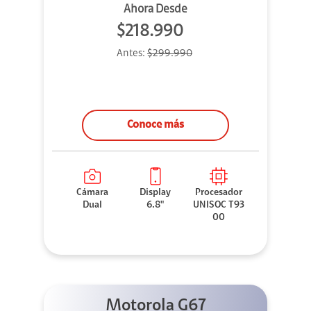
Ahora Desde
$218.990
Antes:
$299.990
Conoce más
Cámara
Display
Procesador
Dual
6.8"
UNISOC T93
00
Motorola G67