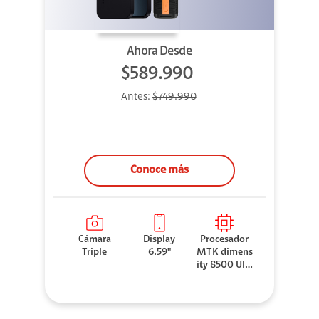
Ahora Desde
$589.990
Antes:
$749.990
Conoce más
Cámara
Display
Procesador
Triple
6.59"
MTK dimens
ity 8500 Ultr
a