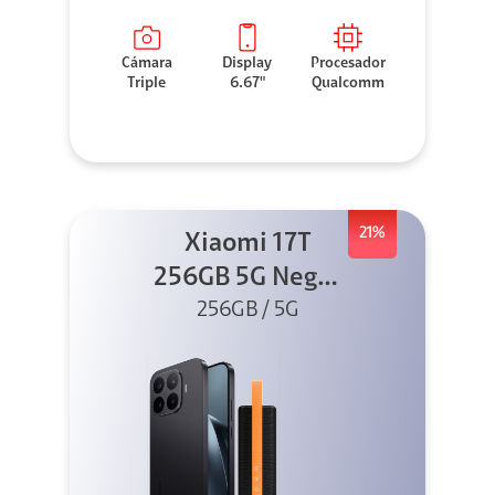
Cámara
Display
Procesador
Triple
6.67"
Qualcomm
21%
Xiaomi 17T
256GB 5G Negro
256GB / 5G
+ Sound
Outdoor