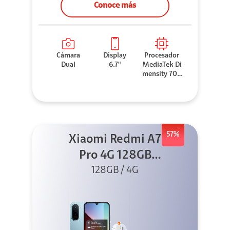
Conoce más
Cámara
Display
Procesador
Dual
6.7"
MediaTek Di
mensity 706
0
57%
Xiaomi Redmi A7
Pro 4G 128GB
Azul + Cargador
128GB / 4G