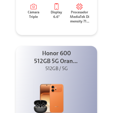
Cámara
Display
Procesador
Triple
6.6''
MediaTek Di
mensity 710
0 Elite
Honor 600
512GB 5G Orange
512GB / 5G
+ Clip 2