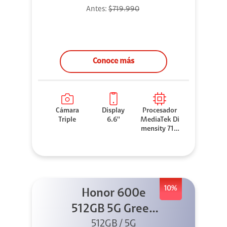
Antes:
$719.990
Conoce más
Cámara
Display
Procesador
Triple
6.6''
MediaTek Di
mensity 710
0 Elite
10%
Honor 600e
512GB 5G Green
512GB / 5G
+ 45W