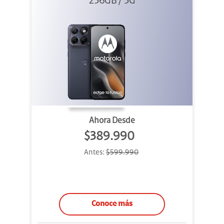
256GB / 5G
Azul
Ahora Desde
$389.990
Antes:
$599.990
Conoce más