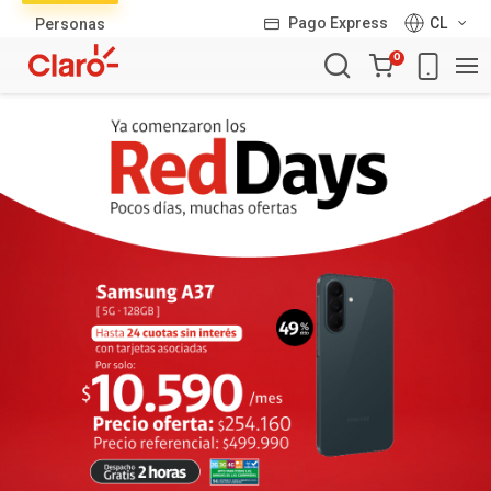
Lista
Pago Express
CL
Personas
de
Carro
productos
0
de
la
compra