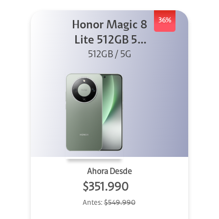
36%
Honor Magic 8
Lite 512GB 5G
512GB / 5G
Verde
Ahora Desde
$351.990
Antes:
$549.990