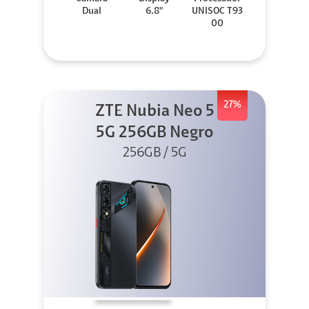
Dual
6.8"
UNISOC T93
00
27%
ZTE Nubia Neo 5
5G 256GB Negro
256GB / 5G