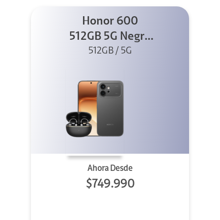
Honor 600
512GB 5G Negro
512GB / 5G
+ Clip 2
Ahora Desde
$749.990