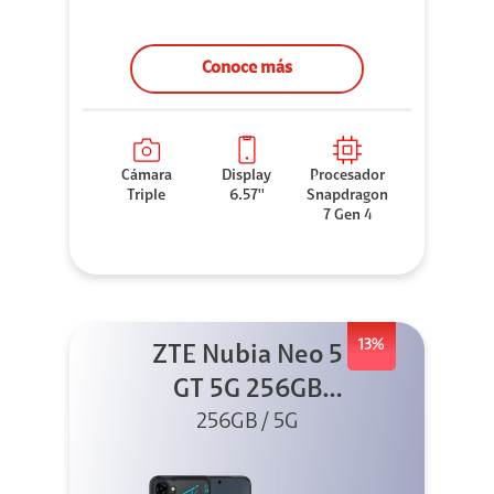
Conoce más
Cámara
Display
Procesador
Triple
6.57''
Snapdragon
7 Gen 4
13%
ZTE Nubia Neo 5
GT 5G 256GB
Negro + GPAD +
256GB / 5G
Cable