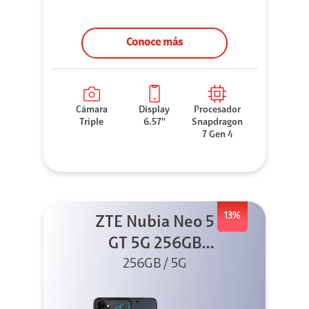
Conoce más
Cámara
Display
Procesador
Triple
6.57''
Snapdragon
7 Gen 4
13%
ZTE Nubia Neo 5
GT 5G 256GB
Negro + GPAD +
256GB / 5G
Cable