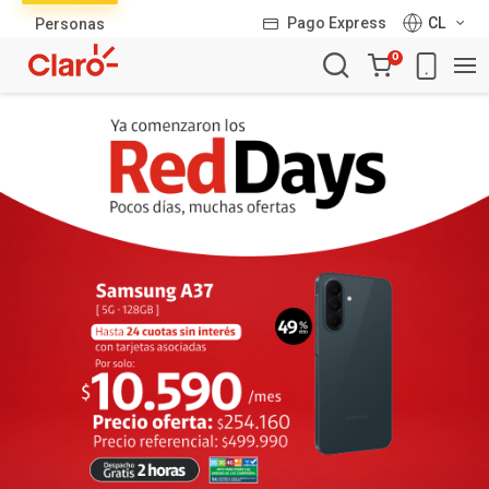
Lista
Pago Express
CL
Personas
de
Carro
productos
0
de
la
compra