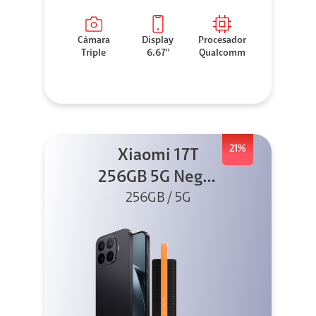
Cámara
Display
Procesador
Triple
6.67"
Qualcomm
21%
Xiaomi 17T
256GB 5G Negro
256GB / 5G
+ Sound
Outdoor