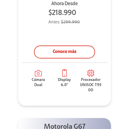
Ahora Desde
$218.990
Antes:
$299.990
Conoce más
Cámara
Display
Procesador
Dual
6.8"
UNISOC T93
00
Motorola G67