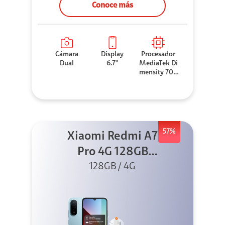
Conoce más
Cámara
Display
Procesador
Dual
6.7"
MediaTek Di
mensity 706
0
57%
Xiaomi Redmi A7
Pro 4G 128GB
Azul + Cargador
128GB / 4G