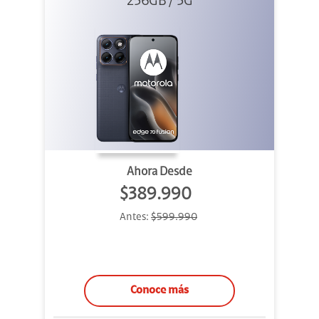
256GB / 5G
Azul
Ahora Desde
$389.990
Antes:
$599.990
Conoce más