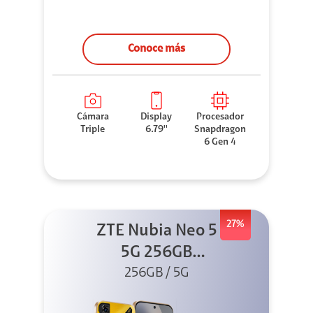
Conoce más
Cámara
Display
Procesador
Triple
6.79''
Snapdragon
6 Gen 4
27%
ZTE Nubia Neo 5
5G 256GB
256GB / 5G
Dorado