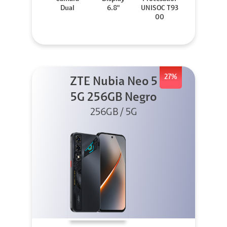
Dual
6.8"
UNISOC T93
00
27%
ZTE Nubia Neo 5
5G 256GB Negro
256GB / 5G