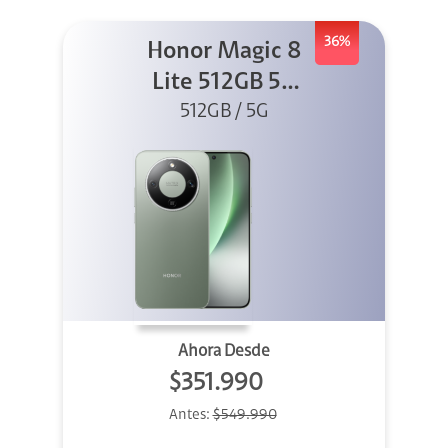
36%
Honor Magic 8
Lite 512GB 5G
512GB / 5G
Verde
Ahora Desde
$351.990
Antes:
$549.990