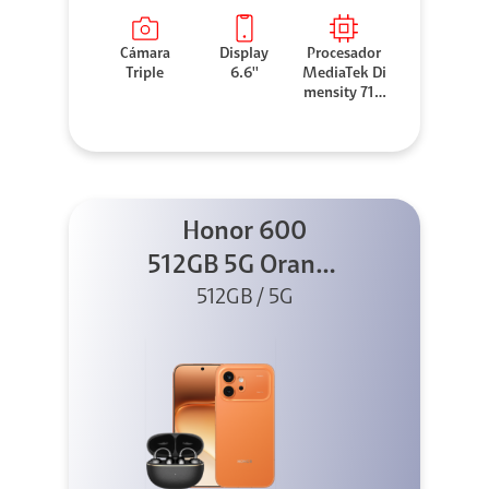
Cámara
Display
Procesador
Triple
6.6''
MediaTek Di
mensity 710
0 Elite
Honor 600
512GB 5G Orange
512GB / 5G
+ Clip 2