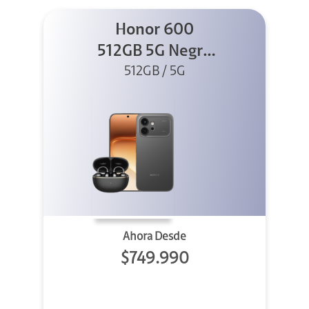
Honor 600
512GB 5G Negro
512GB / 5G
+ Clip 2
Ahora Desde
$749.990