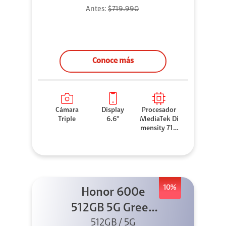
Antes:
$719.990
Conoce más
Cámara
Display
Procesador
Triple
6.6''
MediaTek Di
mensity 710
0 Elite
10%
Honor 600e
512GB 5G Green
512GB / 5G
+ 45W