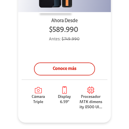
Ahora Desde
$589.990
Antes:
$749.990
Conoce más
Cámara
Display
Procesador
Triple
6.59"
MTK dimens
ity 8500 Ultr
a