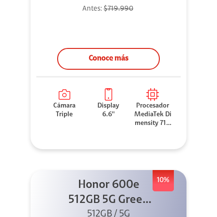
Antes:
$719.990
Conoce más
Cámara
Display
Procesador
Triple
6.6''
MediaTek Di
mensity 710
0 Elite
10%
Honor 600e
512GB 5G Green
512GB / 5G
+ 45W