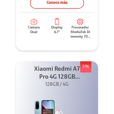
Conoce más
Cámara
Display
Procesador
Dual
6.7"
MediaTek Di
mensity 706
0
57%
Xiaomi Redmi A7
Pro 4G 128GB
Azul + Cargador
128GB / 4G