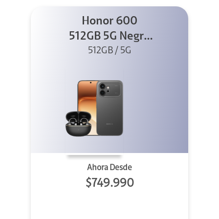
Honor 600
512GB 5G Negro
512GB / 5G
+ Clip 2
Ahora Desde
$749.990