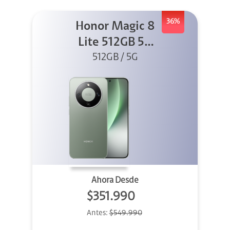
36%
Honor Magic 8
Lite 512GB 5G
512GB / 5G
Verde
Ahora Desde
$351.990
Antes:
$549.990