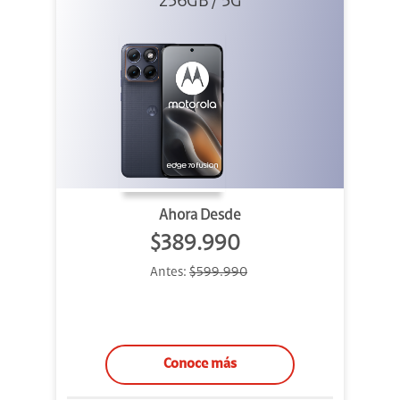
256GB / 5G
Azul
Ahora Desde
$389.990
Antes:
$599.990
Conoce más