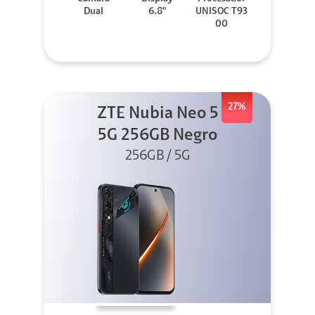
Dual
6.8"
UNISOC T93
00
27%
ZTE Nubia Neo 5
5G 256GB Negro
256GB / 5G