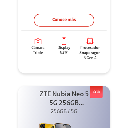
Conoce más
Cámara
Display
Procesador
Triple
6.79''
Snapdragon
6 Gen 4
27%
ZTE Nubia Neo 5
5G 256GB
256GB / 5G
Dorado