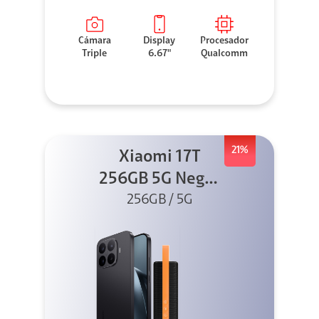
Cámara
Display
Procesador
Triple
6.67"
Qualcomm
21%
Xiaomi 17T
256GB 5G Negro
256GB / 5G
+ Sound
Outdoor