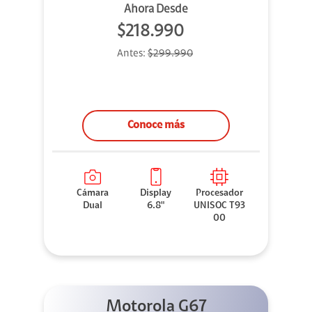
Ahora Desde
$218.990
Antes:
$299.990
Conoce más
Cámara
Display
Procesador
Dual
6.8"
UNISOC T93
00
Motorola G67