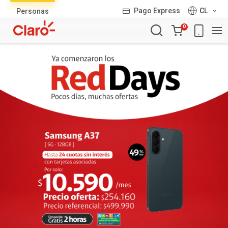
Lista
Pago Express
CL
Personas
de
Carro
productos
0
de
la
compra