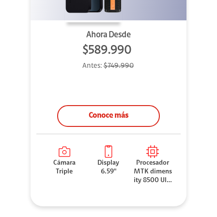
Ahora Desde
$589.990
Antes:
$749.990
Conoce más
Cámara
Display
Procesador
Triple
6.59"
MTK dimens
ity 8500 Ultr
a