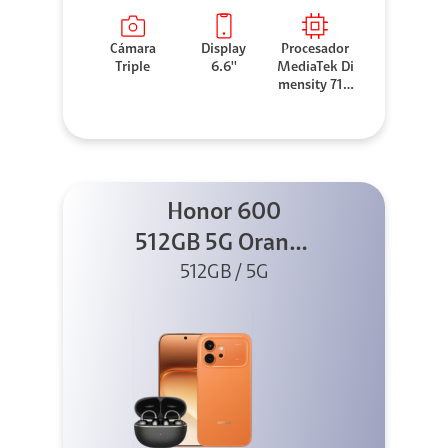
Cámara
Display
Procesador
Triple
6.6''
MediaTek Di
mensity 710
0 Elite
Honor 600
512GB 5G Orange
512GB / 5G
+ Clip 2