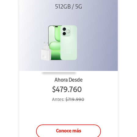
512GB / 5G
+ 45W
Ahora Desde
$479.760
Antes:
$719.990
Conoce más