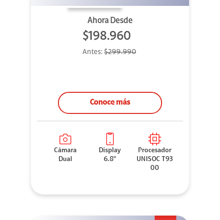
Ahora Desde
$198.960
Antes:
$299.990
Conoce más
Cámara
Display
Procesador
Dual
6.8"
UNISOC T93
00