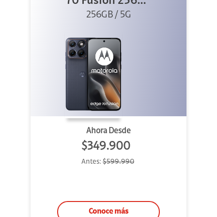
70 Fusion 256GB
256GB / 5G
Azul
Ahora Desde
$349.900
Antes:
$599.990
Conoce más