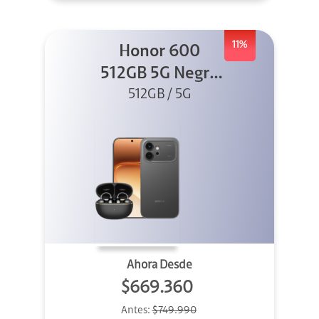
11%
Honor 600
512GB 5G Negro
512GB / 5G
+ Clip 2
Ahora Desde
$669.360
Antes:
$749.990