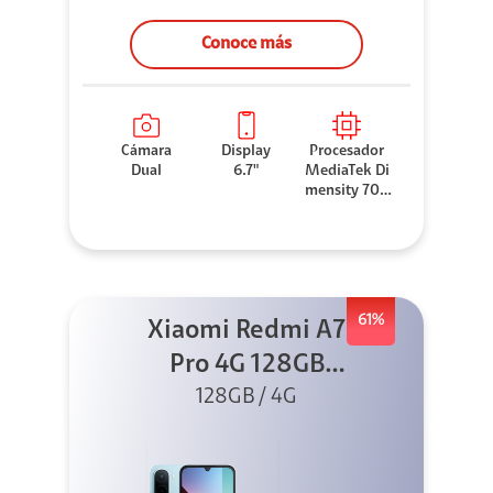
Conoce más
Cámara
Display
Procesador
Dual
6.7"
MediaTek Di
mensity 706
0
61%
Xiaomi Redmi A7
Pro 4G 128GB
Azul + Cargador
128GB / 4G