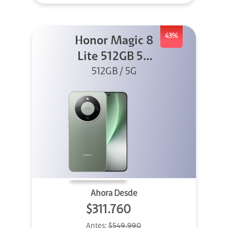
43%
Honor Magic 8
Lite 512GB 5G
512GB / 5G
Verde
Ahora Desde
$311.760
Antes:
$549.990