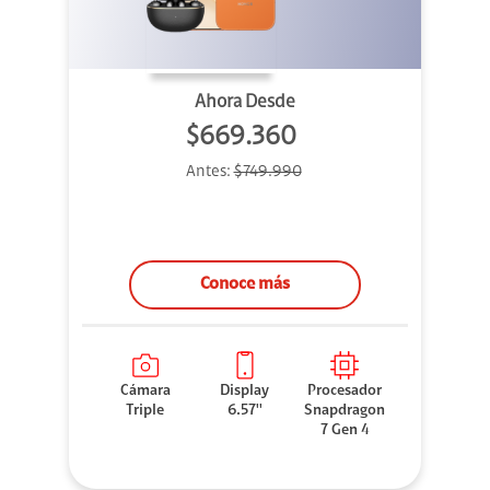
Ahora Desde
$669.360
Antes:
$749.990
Conoce más
Cámara
Display
Procesador
Triple
6.57''
Snapdragon
7 Gen 4