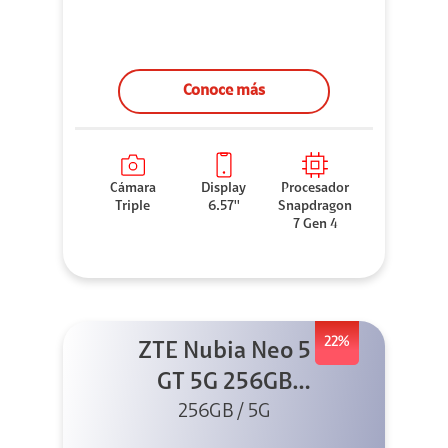
Conoce más
Cámara
Display
Procesador
Triple
6.57''
Snapdragon
7 Gen 4
22%
ZTE Nubia Neo 5
GT 5G 256GB
Negro + GPAD +
256GB / 5G
Cable