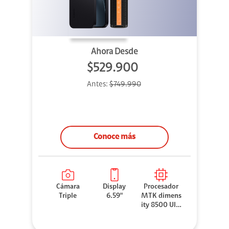
Ahora Desde
$529.900
Antes:
$749.990
Conoce más
Cámara
Display
Procesador
Triple
6.59"
MTK dimens
ity 8500 Ultr
a