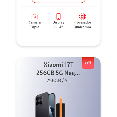
Cámara
Display
Procesador
Triple
6.67"
Qualcomm
29%
Xiaomi 17T
256GB 5G Negro
256GB / 5G
+ Sound
Outdoor