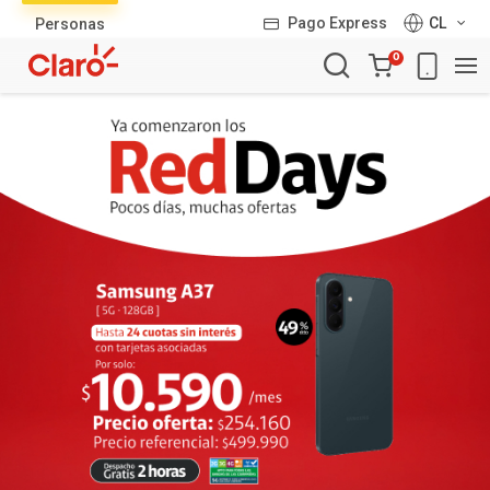
Lista
Pago Express
CL
Personas
de
Carro
productos
0
de
la
compra