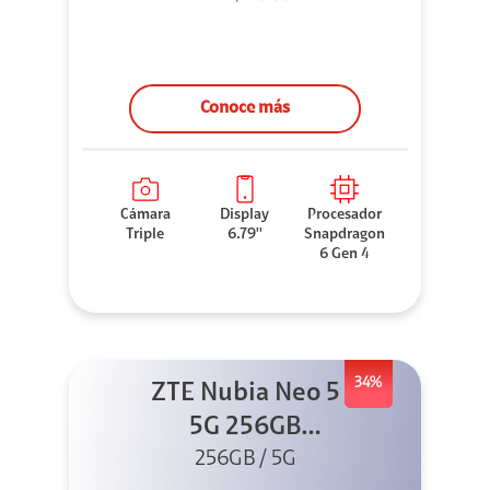
Conoce más
Cámara
Display
Procesador
Triple
6.79''
Snapdragon
6 Gen 4
34%
ZTE Nubia Neo 5
5G 256GB
256GB / 5G
Dorado