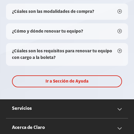
¿Cúales son las modalidades de compra?
¿Cómo y dónde renovar tu equipo?
¿Cúales son los requisitos para renovar tu equipo
con cargo a la boleta?
Ir a Sección de Ayuda
Servicios
Servicios Móviles
Acerca de Claro