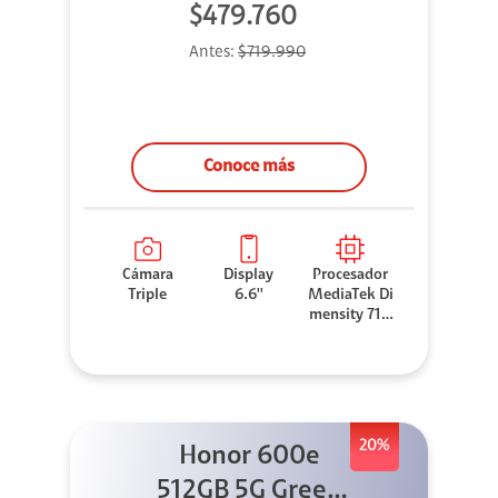
$479.760
Antes:
$719.990
Conoce más
Cámara
Display
Procesador
Triple
6.6''
MediaTek Di
mensity 710
0 Elite
20%
Honor 600e
512GB 5G Green