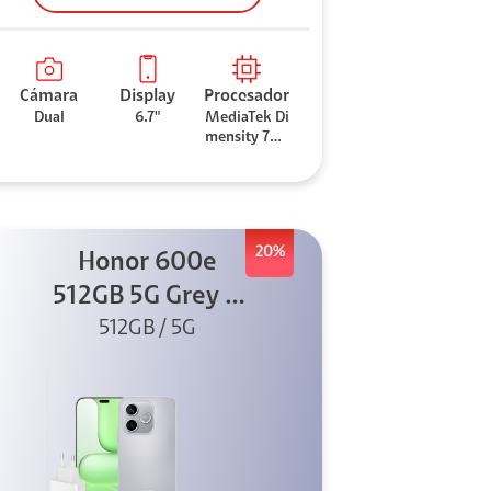
Cámara
Display
Procesador
Dual
6.7"
MediaTek Di
mensity 706
0
20%
Honor 600e
512GB 5G Grey +
512GB / 5G
45W