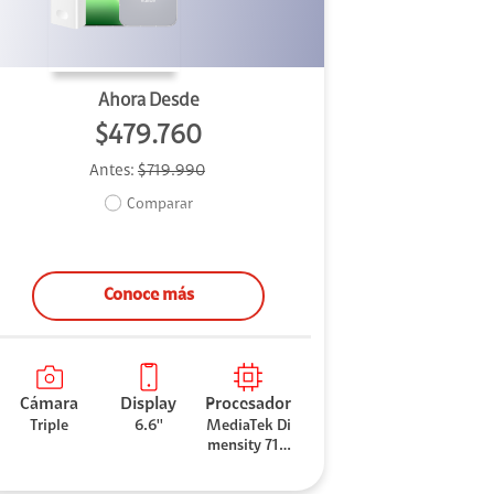
Ahora Desde
$479.760
Antes:
$719.990
Comparar
Conoce más
Cámara
Display
Procesador
Triple
6.6''
MediaTek Di
mensity 710
0 Elite