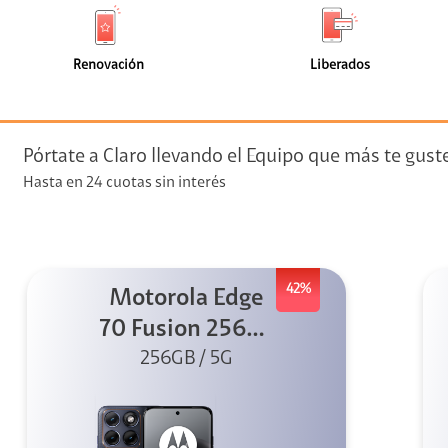
de
de
(0)
(0)
faceta
faceta
visión
Renovación
Liberados
visión + Telefonía
e streaming
Pórtate a Claro llevando el Equipo que más te gust
Hasta en 24 cuotas sin interés
42%
Motorola Edge
elular
70 Fusion 256GB
256GB / 5G
Azul