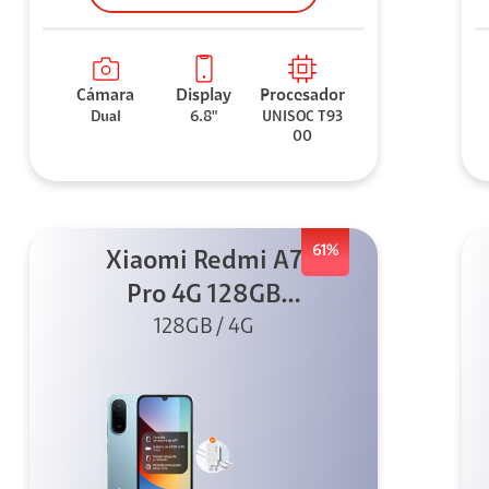
Cámara
Display
Procesador
Dual
6.8"
UNISOC T93
00
61%
Xiaomi Redmi A7
Pro 4G 128GB
Azul + Cargador
128GB / 4G