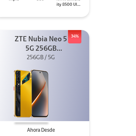
ity 8500 Ultr
a
34%
ZTE Nubia Neo 5
5G 256GB
256GB / 5G
Dorado
Ahora Desde