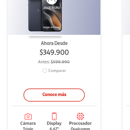
uipo
ento
ium
Ahora Desde
$349.900
Antes:
$599.990
alor Agregado
Comparar
Conoce más
Cámara
Display
Procesador
Triple
6.67"
Qualcomm