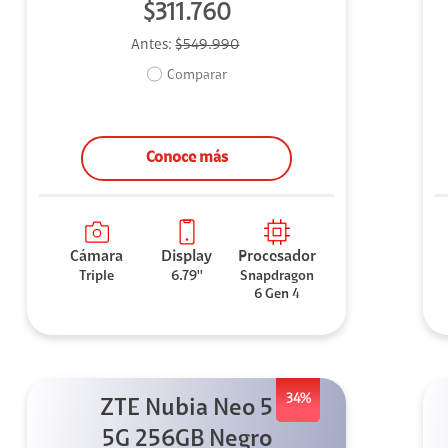
$311.760
Antes:
$549.990
Comparar
Conoce más
Cámara
Display
Procesador
Triple
6.79''
Snapdragon
6 Gen 4
34%
ZTE Nubia Neo 5
5G 256GB Negro