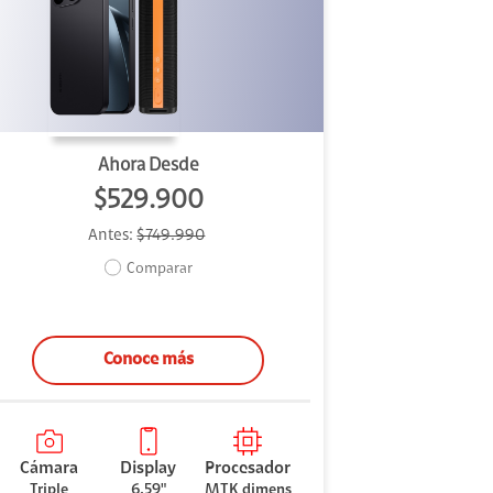
Ahora Desde
$529.900
Antes:
$749.990
Comparar
Conoce más
Cámara
Display
Procesador
Triple
6.59"
MTK dimens