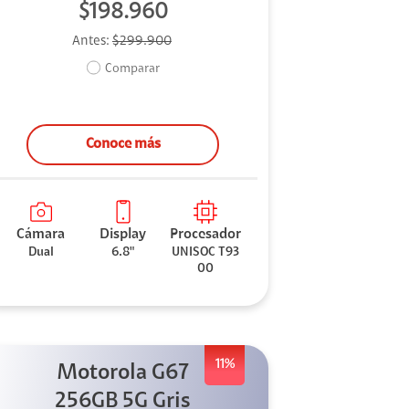
$198.960
Antes:
$299.900
Comparar
Conoce más
Cámara
Display
Procesador
Dual
6.8"
UNISOC T93
00
11%
Motorola G67
256GB 5G Gris