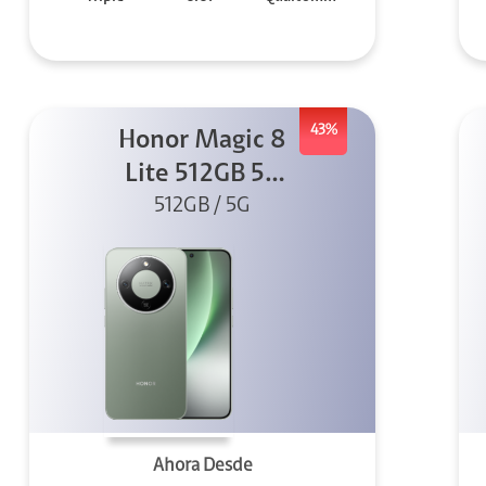
43%
Honor Magic 8
Lite 512GB 5G
512GB / 5G
Verde
Ahora Desde